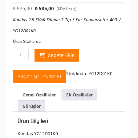
Orijinal
Şu
₺
975,00
₺
585,00
(KDV Hariç)
fiyat:
andaki
Kondaş 2,5 KVAR Silindirik Tip 3 Faz Kondansatör 400 V.
₺ 975,00.
fiyat:
₺ 585,00.
YG12D01K0
Ürün Stoklarda
Kondaş
Sepete Ekle
2,5
KVAR
Silindirik
Stok kodu:
YG12D01K0
Alışverişe Devam Et
Tip
3
Faz
Genel Özellikler
Ek Özellikler
Kondansatör
400
Görüşler
V.
YG12D01K0
Ürün Bilgileri
adet
Kondaş YG12D01K0