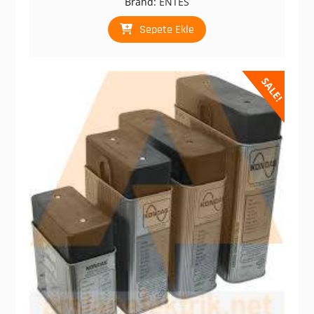
Brand:
ENTES
₺ 1.825,00.
fiyat:
₺ 910,00.
Sepete Ekle
SALE!