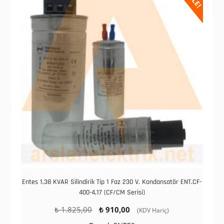
Entes 1,38 KVAR Silindirik Tip 1 Faz 230 V. Kondansatör ENT.CF-
400-4,17 (CF/CM Serisi)
Orijinal
Şu
₺
1.825,00
₺
910,00
(KDV Hariç)
fiyat:
andaki