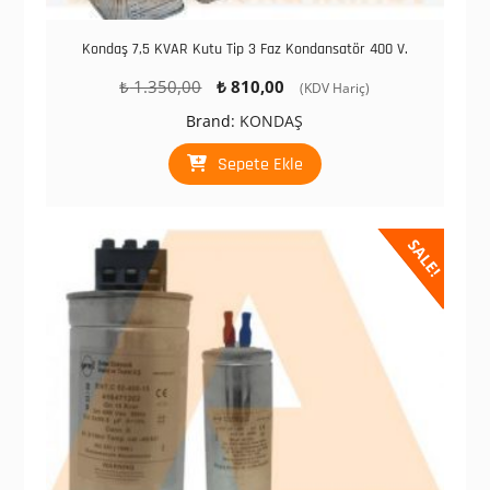
Kondaş 7,5 KVAR Kutu Tip 3 Faz Kondansatör 400 V.
Orijinal
Şu
₺
1.350,00
₺
810,00
(KDV Hariç)
fiyat:
andaki
Brand:
KONDAŞ
₺ 1.350,00.
fiyat:
₺ 810,00.
Sepete Ekle
SALE!