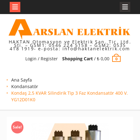
Skip
to
content
HAKTAN Otomasyon ve Elektrik San. Tic. Ltd.
Şti. – GSM1: 0546 224 5158 – GSM2: 0535
418 1919- e-posta: info@haktanelektrik.com
Login / Register
Shopping Cart
/
₺
0,00
0
Ana Sayfa
Kondansatör
Kondaş 2,5 KVAR Silindirik Tip 3 Faz Kondansatör 400 V.
YG12D01K0
Sale!