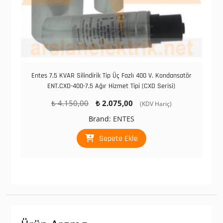
Entes 7,5 KVAR Silindirik Tip Üç Fazlı 400 V. Kondansatör
ENT.CXD-400-7,5 Ağır Hizmet Tipi (CXD Serisi)
Orijinal
Şu
₺
4.150,00
₺
2.075,00
(KDV Hariç)
fiyat:
andaki
Brand:
ENTES
₺ 4.150,00.
fiyat:
₺ 2.075,00.
Sepete Ekle