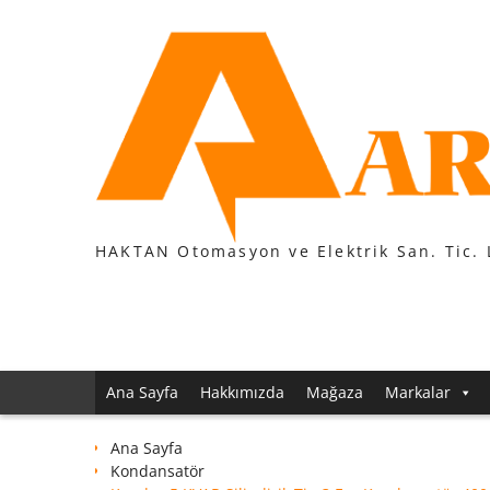
Skip
to
content
HAKTAN Otomasyon ve Elektrik San. Tic. 
Ana Sayfa
Hakkımızda
Mağaza
Markalar
Ana Sayfa
Kondansatör