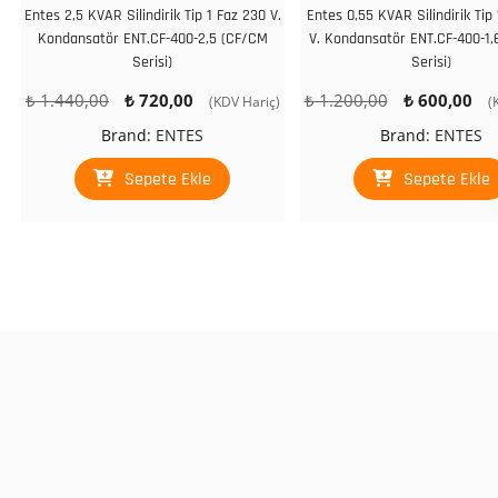
Entes 2,5 KVAR Silindirik Tip 1 Faz 230 V.
Entes 0,55 KVAR Silindirik Tip
Kondansatör ENT.CF-400-2,5 (CF/CM
V. Kondansatör ENT.CF-400-1
Serisi)
Serisi)
Orijinal
Şu
Orijinal
Ş
₺
1.440,00
₺
720,00
₺
1.200,00
₺
600,00
(KDV Hariç)
(
fiyat:
andaki
fiyat:
a
Brand:
ENTES
Brand:
ENTES
₺ 1.440,00.
fiyat:
₺ 1.200,00.
fi
₺ 720,00.
₺
Sepete Ekle
Sepete Ekle