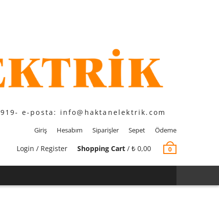
1919- e-posta: info@haktanelektrik.com
Giriş
Hesabım
Siparişler
Sepet
Ödeme
Login / Register
Shopping Cart
/
₺
0,00
0