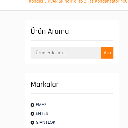
Kondaş 5 KVAR Silindirik Tip 3 Faz Kondansatör 40
Ürün Arama
Ara:
Ara
Markalar
EMAS
ENTES
GIANTLOK