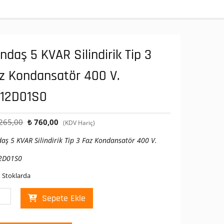
ndaş 5 KVAR Silindirik Tip 3
z Kondansatör 400 V.
12D01S0
Orijinal
Şu
265,00
₺
760,00
(KDV Hariç)
fiyat:
andaki
aş 5 KVAR Silindirik Tip 3 Faz Kondansatör 400 V.
₺ 1.265,00.
fiyat:
₺ 760,00.
2D01S0
 Stoklarda
daş
Sepete Ekle
R