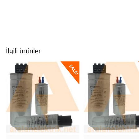
İlgili ürünler
SALE!