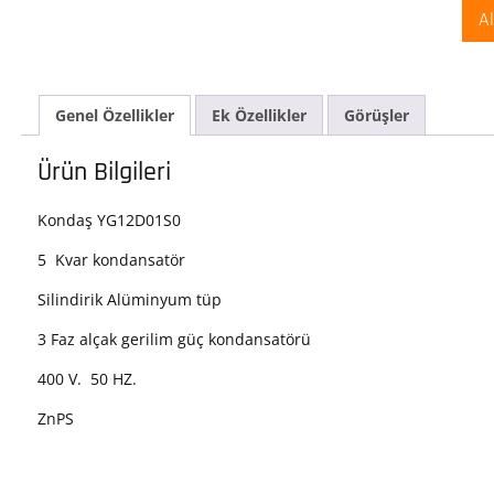
Silin
A
Tip
3
Faz
Kon
Genel Özellikler
Ek Özellikler
Görüşler
400
V.
YG1
Ürün Bilgileri
ade
Kondaş YG12D01S0
5 Kvar kondansatör
Silindirik Alüminyum tüp
3 Faz alçak gerilim güç kondansatörü
400 V. 50 HZ.
ZnPS