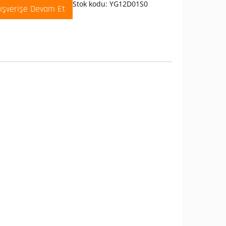
dirik
Stok kodu:
YG12D01S0
lışverişe Devam Et
dansatör
2D01S0
t