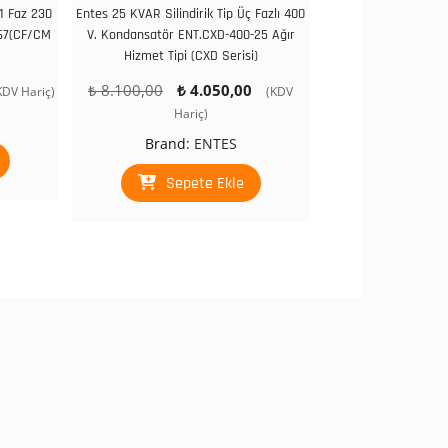
 1 Faz 230
Entes 25 KVAR Silindirik Tip Üç Fazlı 400
,67(CF/CM
V. Kondansatör ENT.CXD-400-25 Ağır
Hizmet Tipi (CXD Serisi)
u
Orijinal
Şu
₺
8.100,00
₺
4.050,00
KDV Hariç)
(KDV
ndaki
fiyat:
andaki
Hariç)
yat:
₺ 8.100,00.
fiyat:
Brand:
ENTES
 600,00.
₺ 4.050,00.
Sepete Ekle