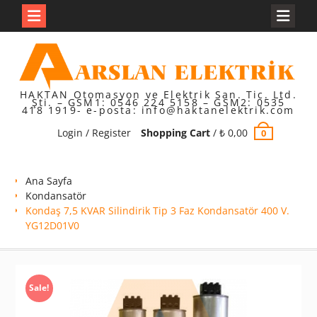
Skip
to
content
HAKTAN Otomasyon ve Elektrik San. Tic. Ltd.
Şti. – GSM1: 0546 224 5158 – GSM2: 0535
418 1919- e-posta: info@haktanelektrik.com
Login / Register
Shopping Cart
/
₺
0,00
0
Ana Sayfa
Kondansatör
Kondaş 7,5 KVAR Silindirik Tip 3 Faz Kondansatör 400 V.
YG12D01V0
Sale!