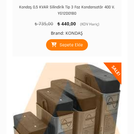
Kondaş 0,5 KVAR Silindirik Tip 3 Faz Kondansatör 400 V.
YG12D01B0
Orijinal
Şu
₺
735,00
₺
440,00
(KDV Hariç)
fiyat:
andaki
Brand:
KONDAŞ
₺ 735,00.
fiyat:
₺ 440,00.
Sepete Ekle
SALE!