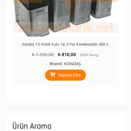
Kondaş 7,5 KVAR Kutu Tip 3 Faz Kondansatör 400 V.
Orijinal
Şu
₺
1.350,00
₺
810,00
(KDV Hariç)
fiyat:
andaki
Brand:
KONDAŞ
₺ 1.350,00.
fiyat:
₺ 810,00.
Sepete Ekle
Ürün Arama