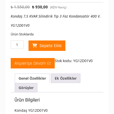
Orijinal
Şu
₺
1.550,00
₺
930,00
(KDV Hariç)
fiyat:
andaki
Kondaş 7,5 KVAR Silindirik Tip 3 Faz Kondansatör 400 V.
₺ 1.550,00.
fiyat:
₺ 930,00.
YG12D01V0
Ürün Stoklarda
Kondaş
Sepete Ekle
7,5
KVAR
Silindirik
Stok kodu:
YG12D01V0
Alışverişe Devam Et
Tip
3
Faz
Genel Özellikler
Ek Özellikler
Kondansatör
400
Görüşler
V.
YG12D01V0
Ürün Bilgileri
adet
Kondaş YG12D01V0