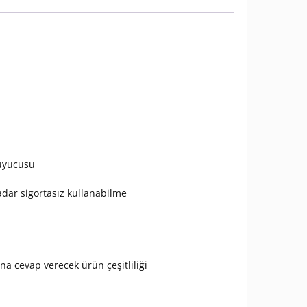
t
ruyucusu
adar sigortasız kullanabilme
ına cevap verecek ürün çeşitliliği