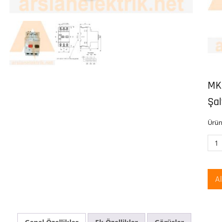
MK
Şal
Ürün
Ema
MK
Mot
Kor
A
Şalt
6,3-
10
Amp