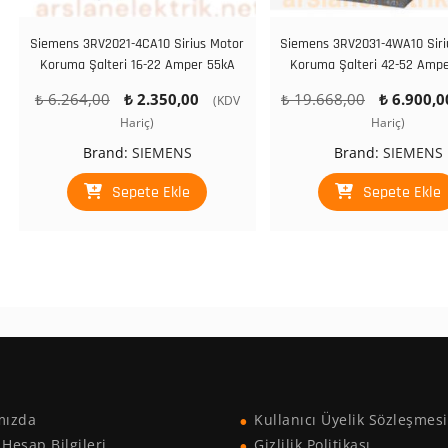
Siemens 3RV2021-4CA10 Sirius Motor
Siemens 3RV2031-4WA10 Siri
Koruma Şalteri 16-22 Amper 55kA
Koruma Şalteri 42-52 Amp
Orijinal
Şu
Orijinal
₺
6.264,00
₺
2.350,00
₺
19.668,00
₺
6.900,0
(KDV
fiyat:
andaki
fiyat:
Hariç)
Hariç)
₺ 6.264,00.
fiyat:
₺ 19.668,0
Brand:
SIEMENS
Brand:
SIEMENS
₺ 2.350,00.
Sepete Ekle
Sepete Ekle
mızda
Kullanıcı Üyelik Sözleşmesi
Hesap Bilgileri
Gizlilik Politikası