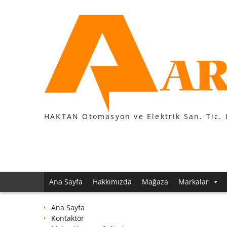
Skip
to
content
HAKTAN Otomasyon ve Elektrik San. Tic. 
Ana Sayfa
Hakkımızda
Mağaza
Markalar
Ana Sayfa
Kontaktör