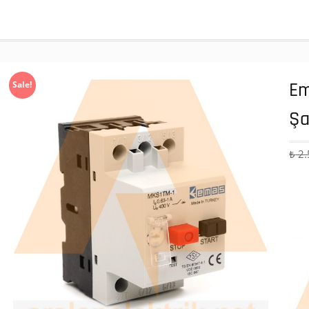
Em
Sale!
Şa
₺
2.