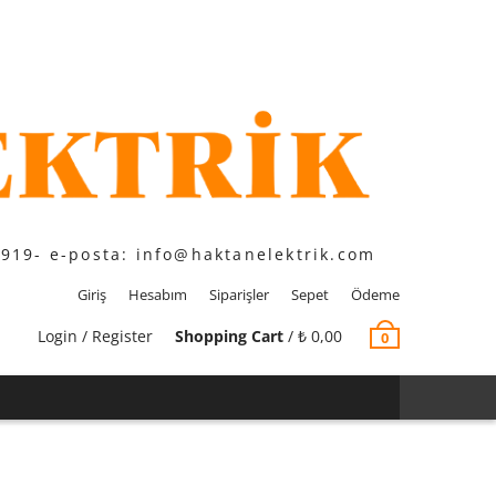
1919- e-posta: info@haktanelektrik.com
Giriş
Hesabım
Siparişler
Sepet
Ödeme
Login / Register
Shopping Cart
/
₺
0,00
0