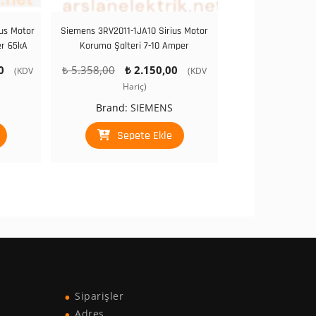
us Motor
Siemens 3RV2011-1JA10 Sirius Motor
er 65kA
Koruma Şalteri 7-10 Amper
Şu
Orijinal
Şu
0
₺
5.358,00
₺
2.150,00
(KDV
(KDV
andaki
fiyat:
andaki
Hariç)
0.
fiyat:
₺ 5.358,00.
fiyat:
Brand:
SIEMENS
₺ 6.900,00.
₺ 2.150,00.
Sepete Ekle
Siparişler
Adres