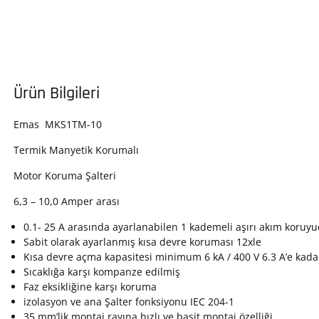
Ürün Bilgileri
Emas MKS1TM-10
Termik Manyetik Korumalı
Motor Koruma Şalteri
6,3 – 10,0 Amper arası
0.1- 25 A arasında ayarlanabilen 1 kademeli aşırı akım koruy
Sabit olarak ayarlanmış kısa devre koruması 12xle
Kısa devre açma kapasitesi minimum 6 kA / 400 V 6.3 A’e kada
Sıcaklığa karşı kompanze edilmiş
Faz eksikliğine karşı koruma
izolasyon ve ana Şalter fonksiyonu IEC 204-1
35 mm’lik montaj rayına hızlı ve basit montaj özelliği