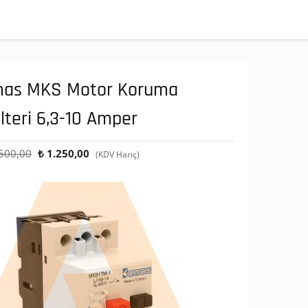
as MKS Motor Koruma
lteri 6,3-10 Amper
Orijinal
Şu
500,00
₺
1.250,00
(KDV Hariç)
fiyat:
andaki
₺ 2.500,00.
fiyat:
₺ 1.250,00.