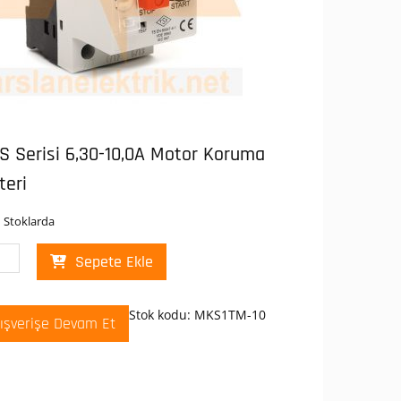
S Serisi 6,30-10,0A Motor Koruma
teri
 Stoklarda
s
Sepete Ekle
S
or
uma
Stok kodu:
MKS1TM-10
lışverişe Devam Et
eri
er