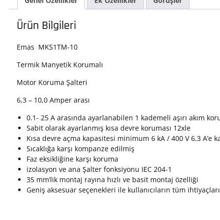
Genel Özellikler
Ek Özellikler
Görüşler
ade
Ürün Bilgileri
Emas MKS1TM-10
Termik Manyetik Korumalı
Motor Koruma Şalteri
6,3 – 10,0 Amper arası
0.1- 25 A arasında ayarlanabilen 1 kademeli aşırı akım ko
Sabit olarak ayarlanmış kısa devre koruması 12xle
Kısa devre açma kapasitesi minimum 6 kA / 400 V 6.3 A’e k
Sıcaklığa karşı kompanze edilmiş
Faz eksikliğine karşı koruma
izolasyon ve ana Şalter fonksiyonu IEC 204-1
35 mm’lik montaj rayına hızlı ve basit montaj özelliği
Geniş aksesuar seçenekleri ile kullanıcıların tüm ihtiyaçlar