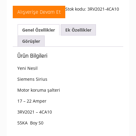
4CA10
Sirius
Stok kodu:
3RV2021-4CA10
Alışverişe Devam Et
Motor
Koruma
Şalteri
Genel Özellikler
Ek Özellikler
16-
22
Görüşler
Amper
55kA
Ürün Bilgileri
adet
Yeni Nesil
Siemens Sirius
Motor koruma şalteri
17 – 22 Amper
3RV2021 – 4CA10
55KA Boy S0