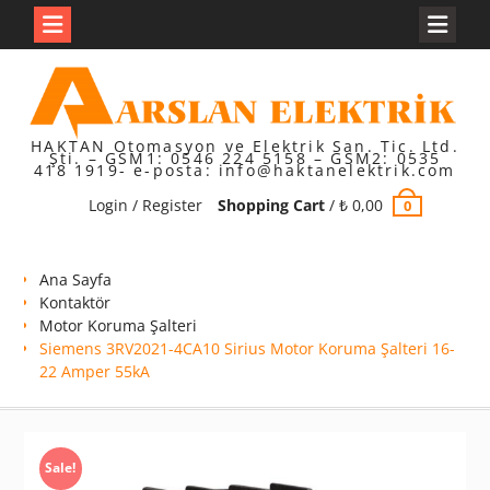
Skip
to
content
HAKTAN Otomasyon ve Elektrik San. Tic. Ltd.
Şti. – GSM1: 0546 224 5158 – GSM2: 0535
418 1919- e-posta: info@haktanelektrik.com
Login / Register
Shopping Cart
/
₺
0,00
0
Ana Sayfa
Kontaktör
Motor Koruma Şalteri
Siemens 3RV2021-4CA10 Sirius Motor Koruma Şalteri 16-
22 Amper 55kA
Sale!