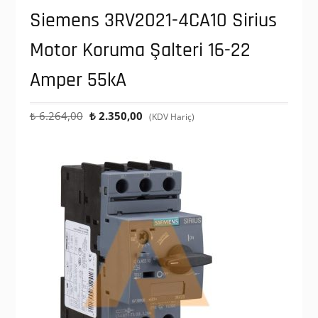
Siemens 3RV2021-4CA10 Sirius
Motor Koruma Şalteri 16-22
Amper 55kA
Orijinal
Şu
₺
6.264,00
₺
2.350,00
(KDV Hariç)
fiyat:
andaki
₺ 6.264,00.
fiyat:
₺ 2.350,00.