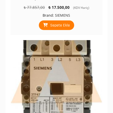
Orijinal
Şu
₺
77.857,00
₺
17.500,00
(KDV Hariç)
fiyat:
andaki
Brand:
SIEMENS
₺ 77.857,00.
fiyat:
₺ 17.500,00.
Sepete Ekle