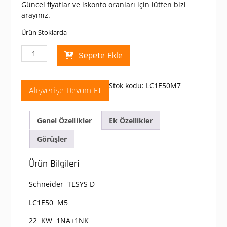
Güncel fiyatlar ve iskonto oranları için lütfen bizi
arayınız.
Ürün Stoklarda
Schneider
Sepete Ekle
LC1
E50
M5
Stok kodu:
LC1E50M7
Alışverişe Devam Et
220V.
AC
Kontaktör
Genel Özellikler
Ek Özellikler
adet
Görüşler
Ürün Bilgileri
Schneider TESYS D
LC1E50 M5
22 KW 1NA+1NK