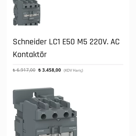
Schneider LC1 E50 M5 220V. AC
Kontaktör
Orijinal
Şu
₺
6.917,00
₺
3.458,00
(KDV Hariç)
fiyat:
andaki
₺ 6.917,00.
fiyat:
₺ 3.458,00.