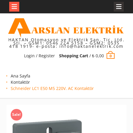
Skip
to
content
HAKTAN Otomasyon ve Elektrik San. Tic. Ltd.
Şti. – GSM1: 0546 224 5158 – GSM2: 0535
418 1919- e-posta: info@haktanelektrik.com
Login / Register
Shopping Cart
/
₺
0,00
0
Ana Sayfa
Kontaktör
Schneider LC1 E50 M5 220V. AC Kontaktör
Sale!