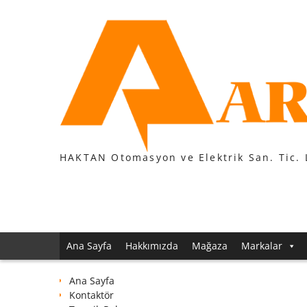
Skip
to
content
HAKTAN Otomasyon ve Elektrik San. Tic. 
Ana Sayfa
Hakkımızda
Mağaza
Markalar
Ana Sayfa
Kontaktör