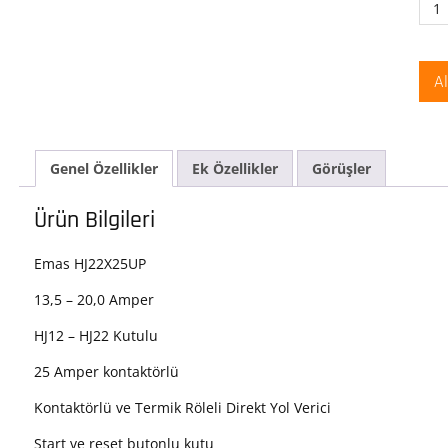
Ema
HJ2
Kont
ve
A
Ter
Röle
Dire
Yol
Genel Özellikler
Ek Özellikler
Görüşler
Veri
13.5
20.0
Ürün Bilgileri
Amp
Star
Emas HJ22X25UP
ve
Res
13,5 – 20,0 Amper
But
HJ12 – HJ22 Kutulu
Term
Kut
25 Amper kontaktörlü
Kont
ade
Kontaktörlü ve Termik Röleli Direkt Yol Verici
Start ve reset butonlu kutu