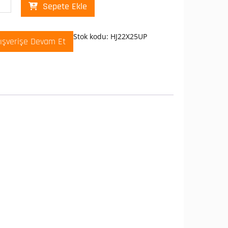
s
Sepete Ekle
2X25UP
aktörlü
Stok kodu:
HJ22X25UP
lışverişe Devam Et
mik
li
kt
ci
-
er
t
et
onlu
ikli
ulu
aktör
t