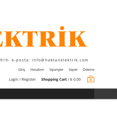
1919- e-posta: info@haktanelektrik.com
Giriş
Hesabım
Siparişler
Sepet
Ödeme
Login / Register
Shopping Cart
/
₺
0,00
0