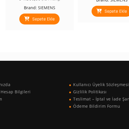
Brand:
SIEMENS
Sepete Ekle
Sepete Ekle
mızda
Kullanıcı Üyelik Sözleşmesi
Hesap Bilgileri
Gizlilik Politikası
im
Teslimat – İptal ve İade Şar
Ödeme Bildirim Formu