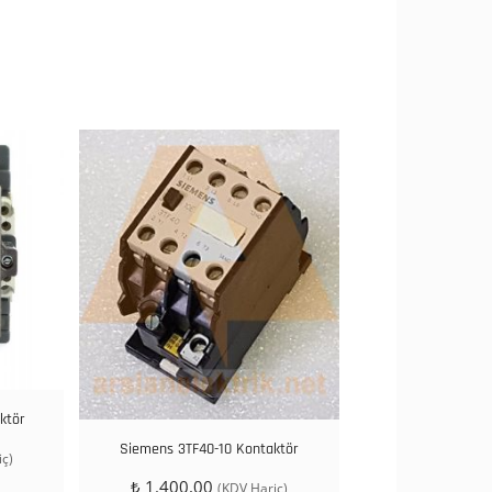
ktör
Siemens 3TF40-10 Kontaktör
ç)
₺
1.400,00
(KDV Hariç)