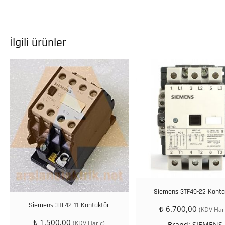
İlgili ürünler
Siemens 3TF49-22 Konta
Siemens 3TF42-11 Kontaktör
₺
6.700,00
(KDV Hari
₺
1.500,00
(KDV Hariç)
Brand:
SIEMENS