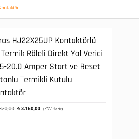
Kontaktör
as HJ22X25UP Kontaktörlü
 Termik Röleli Direkt Yol Verici
.5-20.0 Amper Start ve Reset
tonlu Termikli Kutulu
ntaktör
Orijinal
Şu
320,00
₺
3.160,00
(KDV Hariç)
fiyat:
andaki
₺ 6.320,00.
fiyat:
₺ 3.160,00.