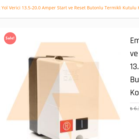
Yol Verici 13.5-20.0 Amper Start ve Reset Butonlu Termikli Kutulu 
Em
Sale!
ve
13
Bu
Ko
₺
6.