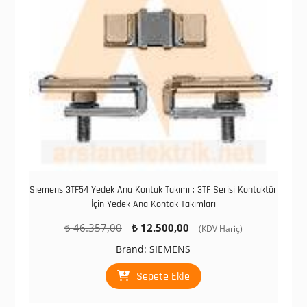
Sıemens 3TF54 Yedek Ana Kontak Takımı ; 3TF Serisi Kontaktör
İçin Yedek Ana Kontak Takımları
Orijinal
Şu
₺
46.357,00
₺
12.500,00
(KDV Hariç)
fiyat:
andaki
Brand:
SIEMENS
₺ 46.357,00.
fiyat:
₺ 12.500,00.
Sepete Ekle