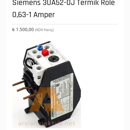
Siemens 3UA52-0J Termik Role
0,63-1 Amper
₺
1.500,00
(KDV Hariç)