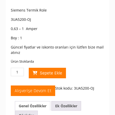
Siemens Termik Role
3UA5200-OJ
0,63 – 1 Amper
Boy : 1
Güncel fiyatlar ve iskonto oranları için lütfen bize mail
atınız
Ürün Stoklarda
Siemens
Sepete Ekle
3UA52-
0J
Termik
Stok kodu:
3UA5200-OJ
Alışverişe Devam Et
Role
0,63-
1
Genel Özellikler
Ek Özellikler
Amper
adet