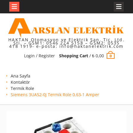
Skip
to
content
HAKTAN Otomasyon ve Elektrik San. Tic. Ltd.
Şti. – GSM1: 0546 224 5158 – GSM2: 0535
418 1919- e-posta: info@haktanelektrik.com
Login / Register
Shopping Cart
/
₺
0,00
0
Ana Sayfa
Kontaktör
Termik Role
Siemens 3UA52-0J Termik Role 0,63-1 Amper