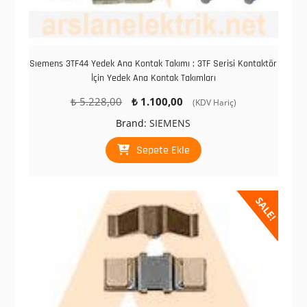
Sıemens 3TF44 Yedek Ana Kontak Takımı ; 3TF Serisi Kontaktör
İçin Yedek Ana Kontak Takımları
Orijinal
Şu
₺
5.228,00
₺
1.100,00
(KDV Hariç)
fiyat:
andaki
Brand:
SIEMENS
₺ 5.228,00.
fiyat:
₺ 1.100,00.
Sepete Ekle
SALE!