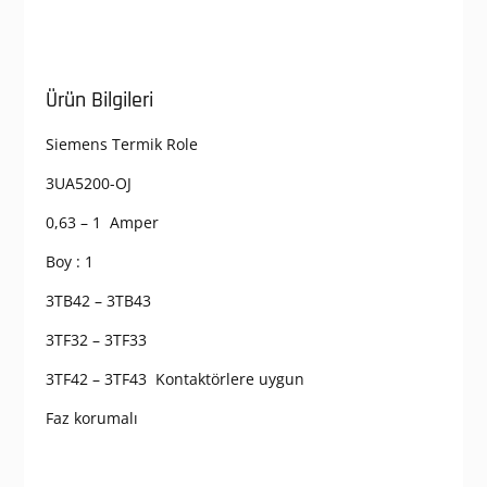
Ürün Bilgileri
Siemens Termik Role
3UA5200-OJ
0,63 – 1 Amper
Boy : 1
3TB42 – 3TB43
3TF32 – 3TF33
3TF42 – 3TF43 Kontaktörlere uygun
Faz korumalı