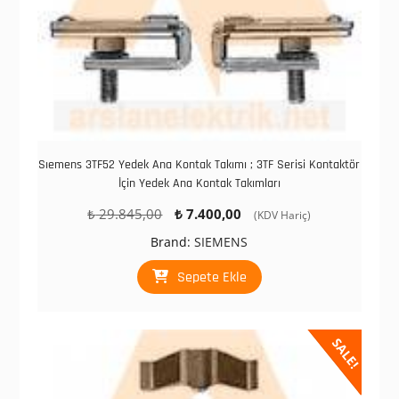
Sıemens 3TF52 Yedek Ana Kontak Takımı ; 3TF Serisi Kontaktör
İçin Yedek Ana Kontak Takımları
Orijinal
Şu
₺
29.845,00
₺
7.400,00
(KDV Hariç)
fiyat:
andaki
Brand:
SIEMENS
₺ 29.845,00.
fiyat:
₺ 7.400,00.
Sepete Ekle
SALE!