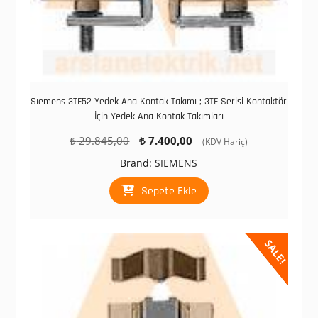
Sıemens 3TF52 Yedek Ana Kontak Takımı ; 3TF Serisi Kontaktör
İçin Yedek Ana Kontak Takımları
Orijinal
Şu
₺
29.845,00
₺
7.400,00
(KDV Hariç)
fiyat:
andaki
Brand:
SIEMENS
₺ 29.845,00.
fiyat:
₺ 7.400,00.
Sepete Ekle
SALE!