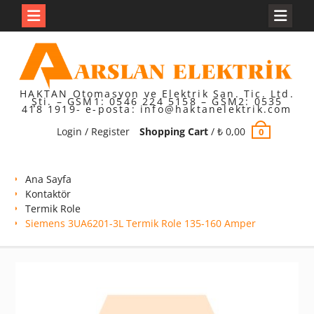
Skip
to
content
HAKTAN Otomasyon ve Elektrik San. Tic. Ltd.
Şti. – GSM1: 0546 224 5158 – GSM2: 0535
418 1919- e-posta: info@haktanelektrik.com
Login / Register
Shopping Cart
/
₺
0,00
0
Ana Sayfa
Kontaktör
Termik Role
Siemens 3UA6201-3L Termik Role 135-160 Amper