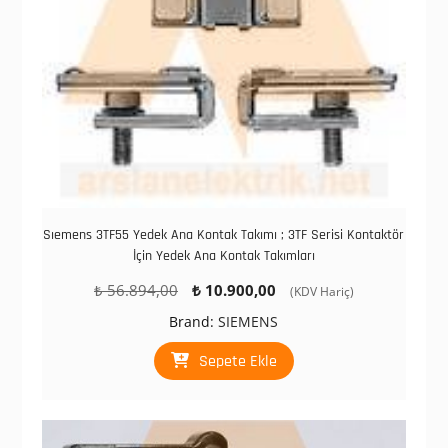
Sıemens 3TF55 Yedek Ana Kontak Takımı ; 3TF Serisi Kontaktör
İçin Yedek Ana Kontak Takımları
Orijinal
Şu
₺
56.894,00
₺
10.900,00
(KDV Hariç)
fiyat:
andaki
Brand:
SIEMENS
₺ 56.894,00.
fiyat:
₺ 10.900,00.
Sepete Ekle