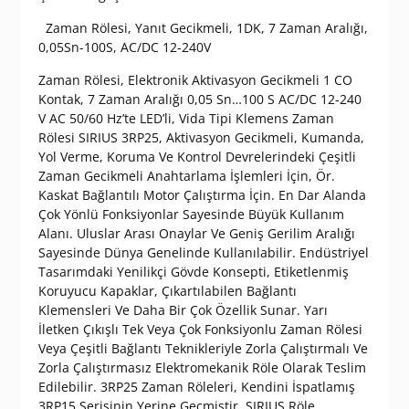
Zaman Rölesi, Yanıt Gecikmeli, 1DK, 7 Zaman Aralığı,
0,05Sn-100S, AC/DC 12-240V
Zaman Rölesi, Elektronik Aktivasyon Gecikmeli 1 CO
Kontak, 7 Zaman Aralığı 0,05 Sn…100 S AC/DC 12-240
V AC 50/60 Hz’te LED’li, Vida Tipi Klemens Zaman
Rölesi SIRIUS 3RP25, Aktivasyon Gecikmeli, Kumanda,
Yol Verme, Koruma Ve Kontrol Devrelerindeki Çeşitli
Zaman Gecikmeli Anahtarlama İşlemleri İçin, Ör.
Kaskat Bağlantılı Motor Çalıştırma İçin. En Dar Alanda
Çok Yönlü Fonksiyonlar Sayesinde Büyük Kullanım
Alanı. Uluslar Arası Onaylar Ve Geniş Gerilim Aralığı
Sayesinde Dünya Genelinde Kullanılabilir. Endüstriyel
Tasarımdaki Yenilikçi Gövde Konsepti, Etiketlenmiş
Koruyucu Kapaklar, Çıkartılabilen Bağlantı
Klemensleri Ve Daha Bir Çok Özellik Sunar. Yarı
İletken Çıkışlı Tek Veya Çok Fonksiyonlu Zaman Rölesi
Veya Çeşitli Bağlantı Teknikleriyle Zorla Çalıştırmalı Ve
Zorla Çalıştırmasız Elektromekanik Röle Olarak Teslim
Edilebilir. 3RP25 Zaman Röleleri, Kendini İspatlamış
3RP15 Serisinin Yerine Geçmiştir. SIRIUS Röle