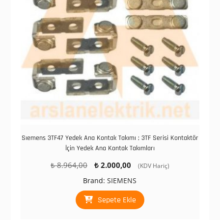
Sıemens 3TF47 Yedek Ana Kontak Takımı ; 3TF Serisi Kontaktör
İçin Yedek Ana Kontak Takımları
Orijinal
Şu
₺
8.964,00
₺
2.000,00
(KDV Hariç)
fiyat:
andaki
Brand:
SIEMENS
₺ 8.964,00.
fiyat:
₺ 2.000,00.
Sepete Ekle