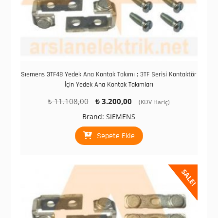
Sıemens 3TF48 Yedek Ana Kontak Takımı ; 3TF Serisi Kontaktör
İçin Yedek Ana Kontak Takımları
Orijinal
Şu
₺
11.108,00
₺
3.200,00
(KDV Hariç)
fiyat:
andaki
Brand:
SIEMENS
₺ 11.108,00.
fiyat:
₺ 3.200,00.
Sepete Ekle
SALE!