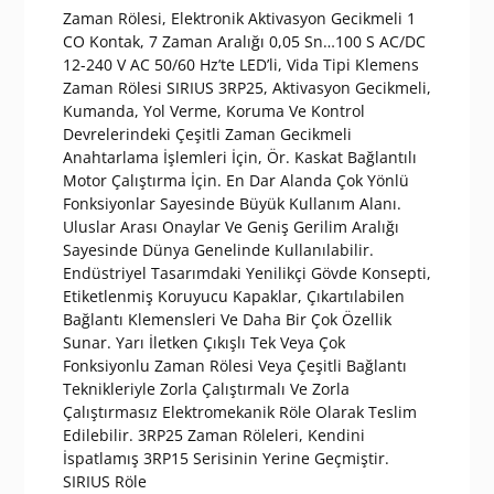
Zaman Rölesi, Elektronik Aktivasyon Gecikmeli 1
CO Kontak, 7 Zaman Aralığı 0,05 Sn…100 S AC/DC
12-240 V AC 50/60 Hz’te LED’li, Vida Tipi Klemens
Zaman Rölesi SIRIUS 3RP25, Aktivasyon Gecikmeli,
Kumanda, Yol Verme, Koruma Ve Kontrol
Devrelerindeki Çeşitli Zaman Gecikmeli
Anahtarlama İşlemleri İçin, Ör. Kaskat Bağlantılı
Motor Çalıştırma İçin. En Dar Alanda Çok Yönlü
Fonksiyonlar Sayesinde Büyük Kullanım Alanı.
Uluslar Arası Onaylar Ve Geniş Gerilim Aralığı
Sayesinde Dünya Genelinde Kullanılabilir.
Endüstriyel Tasarımdaki Yenilikçi Gövde Konsepti,
Etiketlenmiş Koruyucu Kapaklar, Çıkartılabilen
Bağlantı Klemensleri Ve Daha Bir Çok Özellik
Sunar. Yarı İletken Çıkışlı Tek Veya Çok
Fonksiyonlu Zaman Rölesi Veya Çeşitli Bağlantı
Teknikleriyle Zorla Çalıştırmalı Ve Zorla
Çalıştırmasız Elektromekanik Röle Olarak Teslim
Edilebilir. 3RP25 Zaman Röleleri, Kendini
İspatlamış 3RP15 Serisinin Yerine Geçmiştir.
SIRIUS Röle