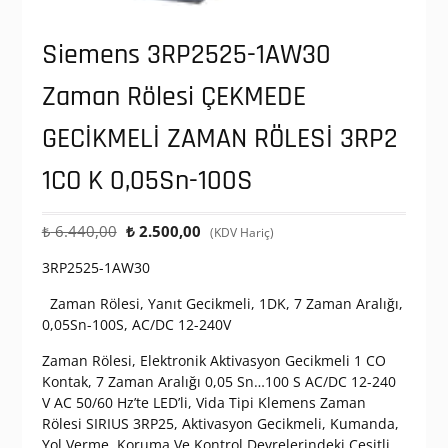
Siemens 3RP2525-1AW30
Zaman Rölesi ÇEKMEDE
GECİKMELİ ZAMAN RÖLESİ 3RP2
1CO K 0,05Sn-100S
Orijinal
Şu
₺
6.440,00
₺
2.500,00
(KDV Hariç)
fiyat:
andaki
3RP2525-1AW30
₺ 6.440,00.
fiyat:
₺ 2.500,00.
Zaman Rölesi, Yanıt Gecikmeli, 1DK, 7 Zaman Aralığı,
0,05Sn-100S, AC/DC 12-240V
Zaman Rölesi, Elektronik Aktivasyon Gecikmeli 1 CO
Kontak, 7 Zaman Aralığı 0,05 Sn…100 S AC/DC 12-240
V AC 50/60 Hz’te LED’li, Vida Tipi Klemens Zaman
Rölesi SIRIUS 3RP25, Aktivasyon Gecikmeli, Kumanda,
Yol Verme, Koruma Ve Kontrol Devrelerindeki Çeşitli