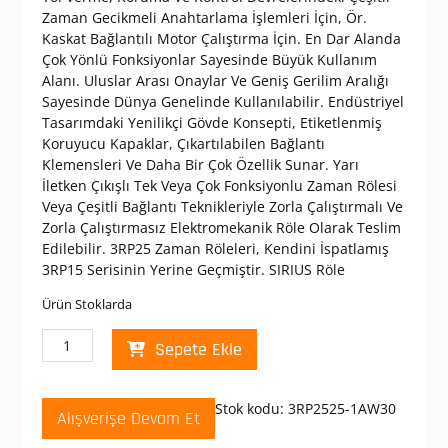
Zaman Gecikmeli Anahtarlama İşlemleri İçin, Ör.
Kaskat Bağlantılı Motor Çalıştırma İçin. En Dar Alanda
Çok Yönlü Fonksiyonlar Sayesinde Büyük Kullanım
Alanı. Uluslar Arası Onaylar Ve Geniş Gerilim Aralığı
Sayesinde Dünya Genelinde Kullanılabilir. Endüstriyel
Tasarımdaki Yenilikçi Gövde Konsepti, Etiketlenmiş
Koruyucu Kapaklar, Çıkartılabilen Bağlantı
Klemensleri Ve Daha Bir Çok Özellik Sunar. Yarı
İletken Çıkışlı Tek Veya Çok Fonksiyonlu Zaman Rölesi
Veya Çeşitli Bağlantı Teknikleriyle Zorla Çalıştırmalı Ve
Zorla Çalıştırmasız Elektromekanik Röle Olarak Teslim
Edilebilir. 3RP25 Zaman Röleleri, Kendini İspatlamış
3RP15 Serisinin Yerine Geçmiştir. SIRIUS Röle
Ürün Stoklarda
Siemens
Sepete Ekle
3RP2525-
1AW30
Zaman
Stok kodu:
3RP2525-1AW30
Alışverişe Devam Et
Rölesi
ÇEKMEDE