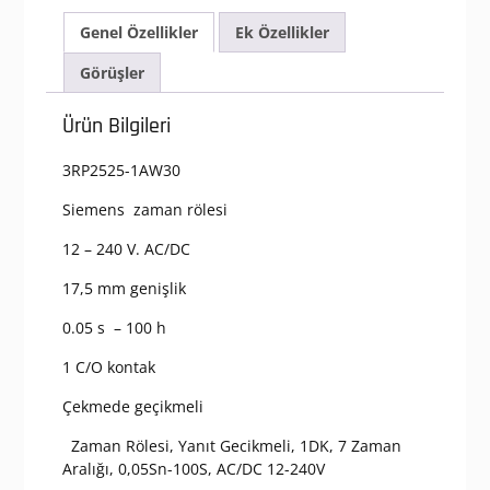
GECİKMELİ
Genel Özellikler
Ek Özellikler
ZAMAN
RÖLESİ
Görüşler
3RP2
1CO
Ürün Bilgileri
K
0,05Sn-
3RP2525-1AW30
100S
adet
Siemens zaman rölesi
12 – 240 V. AC/DC
17,5 mm genişlik
0.05 s – 100 h
1 C/O kontak
Çekmede geçikmeli
Zaman Rölesi, Yanıt Gecikmeli, 1DK, 7 Zaman
Aralığı, 0,05Sn-100S, AC/DC 12-240V