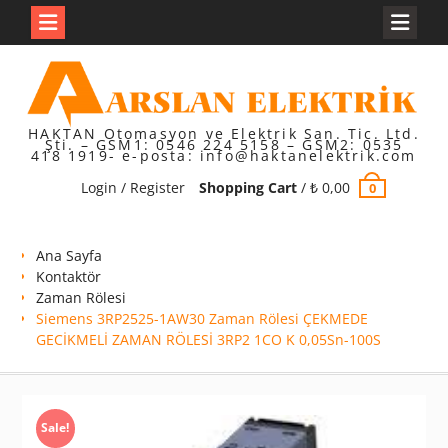
Skip
to
content
HAKTAN Otomasyon ve Elektrik San. Tic. Ltd.
Şti. – GSM1: 0546 224 5158 – GSM2: 0535
418 1919- e-posta: info@haktanelektrik.com
Login / Register
Shopping Cart
/
₺
0,00
0
Ana Sayfa
Kontaktör
Zaman Rölesi
Siemens 3RP2525-1AW30 Zaman Rölesi ÇEKMEDE
GECİKMELİ ZAMAN RÖLESİ 3RP2 1CO K 0,05Sn-100S
Sale!