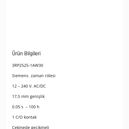
Ürün Bilgileri
3RP2525-1AW30
Siemens zaman rölesi
12 – 240 V. AC/DC
17,5 mm genişlik
0.05 s – 100 h
1 C/O kontak
Çekmede geçikmeli