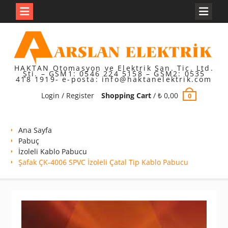
Skip
to
content
HAKTAN Otomasyon ve Elektrik San. Tic. Ltd.
Şti. – GSM1: 0546 224 5158 – GSM2: 0535
418 1919- e-posta: info@haktanelektrik.com
Login / Register
Shopping Cart
/
₺
0,00
0
Ana Sayfa
Pabuç
İzoleli Kablo Pabucu
Şafak ÇK-4006 SPVC İzoleli Çatal Tip Kablo Pabucu