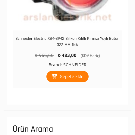
Schneider Electric XB4-BP42 Silikon Kılıflı Kırmızı Yaylı Buton
Ø22 MM 1NA
Orijinal
Şu
₺
966,60
₺
483,00
(KDV Hariç)
fiyat:
andaki
Brand:
SCHNEIDER
₺ 966,60.
fiyat:
₺ 483,00.
Sepete Ekle
Ürün Arama