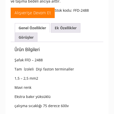
ve taşıma bedeli alıcıya aittir.
Stok kodu:
FFD-2488
Alışverişe Devam Et
Genel Özellikler
Ek Özellikler
Görüşler
Ürün Bilgileri
Şafak FFD – 2488
Tam İzoleli Dişi faston terminaller
1,5 – 2,5 mm2
Mavi renk
Ekstra bakır yüksüklü
çalışma sıcaklığı 75 derece 600v