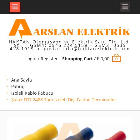
Skip
to
content
HAKTAN Otomasyon ve Elektrik San. Tic. Ltd.
Şti. – GSM1: 0546 224 5158 – GSM2: 0535
418 1919- e-posta: info@haktanelektrik.com
Login / Register
Shopping Cart
/
₺
0,00
0
Ana Sayfa
Pabuç
İzoleli Kablo Pabucu
Şafak FFD-2488 Tam İzoleli Dişi Faston Terminaller