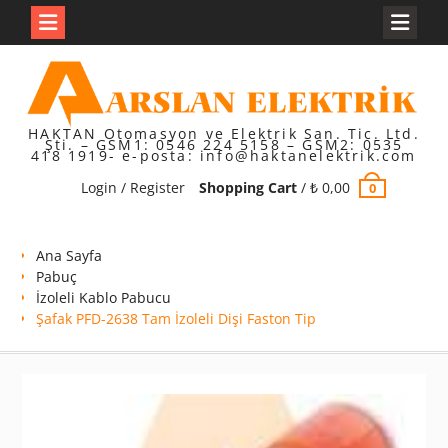
Skip
to
content
HAKTAN Otomasyon ve Elektrik San. Tic. Ltd.
Şti. – GSM1: 0546 224 5158 – GSM2: 0535
418 1919- e-posta: info@haktanelektrik.com
Login / Register
Shopping Cart
/
₺
0,00
0
Ana Sayfa
Pabuç
İzoleli Kablo Pabucu
Şafak PFD-2638 Tam İzoleli Dişi Faston Tip