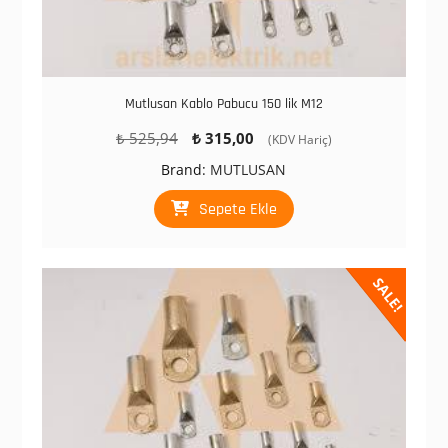
Mutlusan Kablo Pabucu 150 lik M12
Orijinal
Şu
₺
525,94
₺
315,00
(KDV Hariç)
fiyat:
andaki
Brand:
MUTLUSAN
₺ 525,94.
fiyat:
₺ 315,00.
Sepete Ekle
SALE!