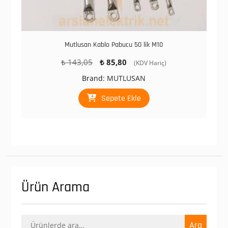
Mutlusan Kablo Pabucu 50 lik M10
Orijinal
Şu
₺
143,05
₺
85,80
(KDV Hariç)
fiyat:
andaki
Brand:
MUTLUSAN
₺ 143,05.
fiyat:
₺ 85,80.
Sepete Ekle
Ürün Arama
Ara:
Ara