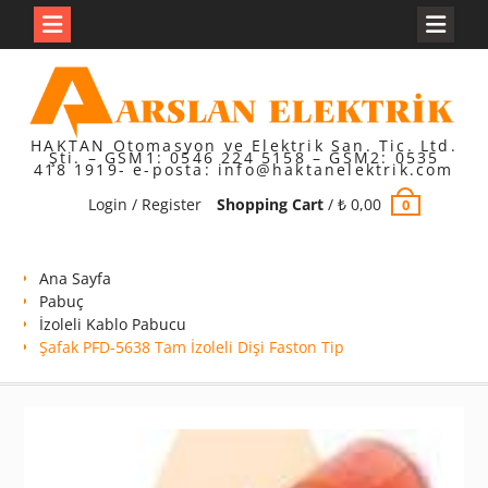
Skip
to
content
HAKTAN Otomasyon ve Elektrik San. Tic. Ltd.
Şti. – GSM1: 0546 224 5158 – GSM2: 0535
418 1919- e-posta: info@haktanelektrik.com
Login / Register
Shopping Cart
/
₺
0,00
0
Ana Sayfa
Pabuç
İzoleli Kablo Pabucu
Şafak PFD-5638 Tam İzoleli Dişi Faston Tip