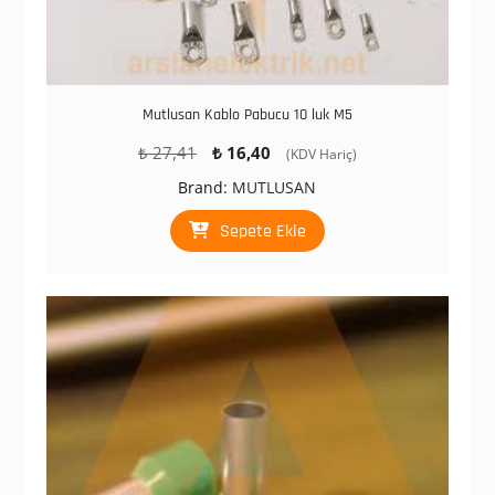
Mutlusan Kablo Pabucu 10 luk M5
Orijinal
Şu
₺
27,41
₺
16,40
(KDV Hariç)
fiyat:
andaki
Brand:
MUTLUSAN
₺ 27,41.
fiyat:
₺ 16,40.
Sepete Ekle