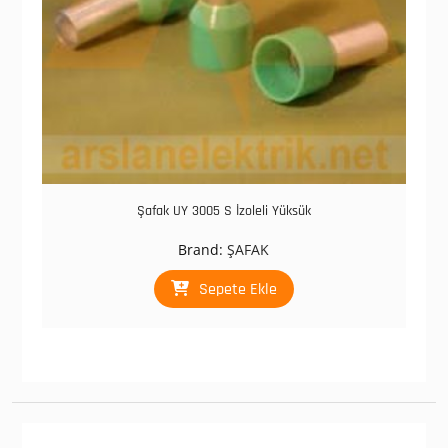
Şafak UY 3005 S İzoleli Yüksük
Brand:
ŞAFAK
Sepete Ekle