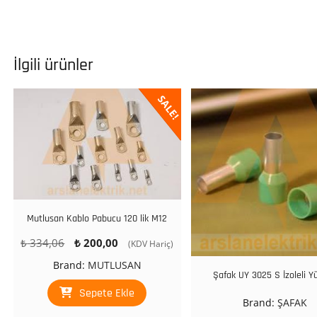
İlgili ürünler
SALE!
Mutlusan Kablo Pabucu 120 lik M12
Orijinal
Şu
₺
334,06
₺
200,00
(KDV Hariç)
fiyat:
andaki
Brand:
MUTLUSAN
₺ 334,06.
fiyat:
Şafak UY 3025 S İzoleli Y
₺ 200,00.
Sepete Ekle
Brand:
ŞAFAK