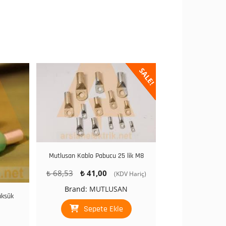
SALE!
Mutlusan Kablo Pabucu 25 lik M8
Orijinal
Şu
₺
68,53
₺
41,00
(KDV Hariç)
fiyat:
andaki
Brand:
MUTLUSAN
₺ 68,53.
fiyat:
üksük
₺ 41,00.
Sepete Ekle