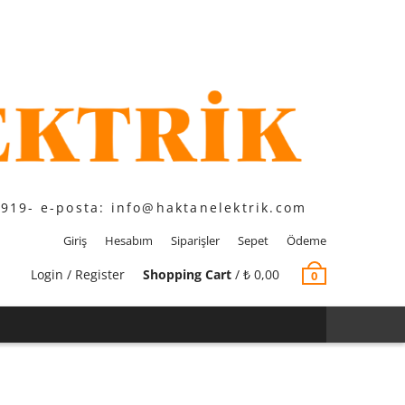
1919- e-posta: info@haktanelektrik.com
Giriş
Hesabım
Siparişler
Sepet
Ödeme
Login / Register
Shopping Cart
/
₺
0,00
0