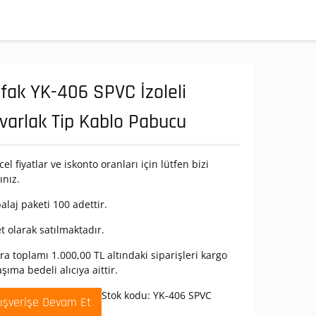
fak YK-406 SPVC İzoleli
varlak Tip Kablo Pabucu
el fiyatlar ve iskonto oranları için lütfen bizi
ınız.
laj paketi 100 adettir.
t olarak satılmaktadır.
ra toplamı 1.000,00 TL altındaki siparişleri kargo
aşıma bedeli alıcıya aittir.
Stok kodu:
YK-406 SPVC
lışverişe Devam Et