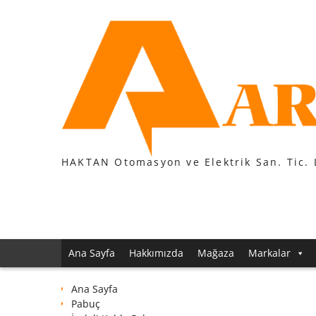
Skip
to
content
HAKTAN Otomasyon ve Elektrik San. Tic. 
Ana Sayfa
Hakkımızda
Mağaza
Markalar
Ana Sayfa
Pabuç