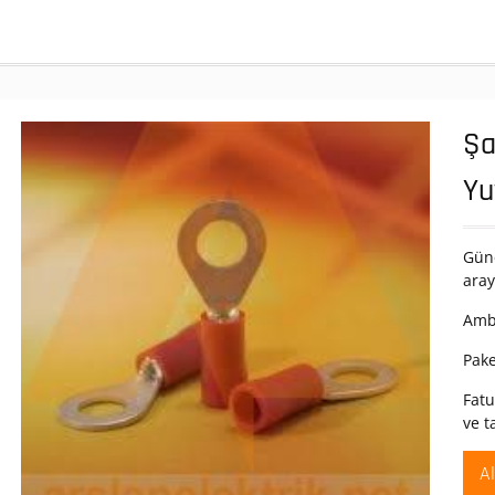
u
Şa
Yu
Günc
aray
Amba
Pake
Fatu
ve t
A