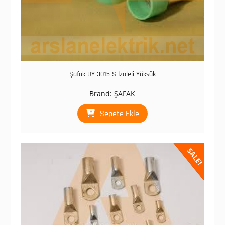
Şafak UY 3015 S İzoleli Yüksük
Brand:
ŞAFAK
Sepete Ekle
SALE!