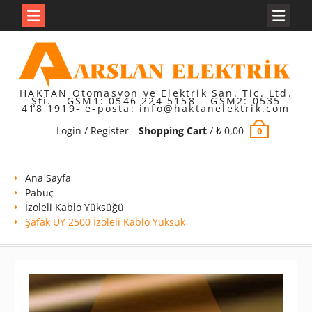
Skip
to
content
HAKTAN Otomasyon ve Elektrik San. Tic. Ltd.
Şti. – GSM1: 0546 224 5158 – GSM2: 0535
418 1919- e-posta: info@haktanelektrik.com
Login / Register
Shopping Cart
/
₺
0,00
0
Ana Sayfa
Pabuç
İzoleli Kablo Yüksüğü
Şafak UY 2500 İzoleli Kablo Yüksük