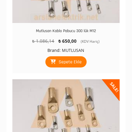
Mutlusan Kablo Pabucu 300 lük M12
Orijinal
Şu
₺
1.086,14
₺
650,00
(KDV Hariç)
fiyat:
andaki
Brand:
MUTLUSAN
₺ 1.086,14.
fiyat:
₺ 650,00.
Sepete Ekle
SALE!