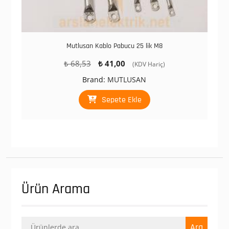
Mutlusan Kablo Pabucu 25 lik M8
Orijinal
Şu
₺
68,53
₺
41,00
(KDV Hariç)
fiyat:
andaki
Brand:
MUTLUSAN
₺ 68,53.
fiyat:
₺ 41,00.
Sepete Ekle
Ürün Arama
Ara:
Ara