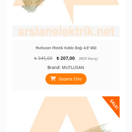
Mutlusan Plastik Kablo Bağı 4,8*400
Orijinal
Şu
₺
345,00
₺
207,00
(KDV Hariç)
fiyat:
andaki
Brand:
MUTLUSAN
₺ 345,00.
fiyat:
₺ 207,00.
Sepete Ekle
SALE!