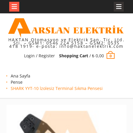
Skip
to
content
HAKTAN Otomasyon ve Elektrik San. Tic. Ltd.
Şti. – GSM1: 0546 224 5158 – GSM2: 0535
418 1919- e-posta: info@haktanelektrik.com
Login / Register
Shopping Cart
/
₺
0,00
0
Ana Sayfa
Pense
SHARK YYT-10 İzolesiz Terminal Sıkma Pensesi