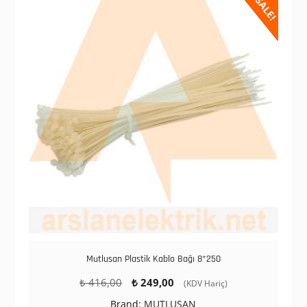
SALE!
Mutlusan Plastik Kablo Bağı 8*250
Orijinal
Şu
₺
416,00
₺
249,00
(KDV Hariç)
fiyat:
andaki
Brand:
MUTLUSAN