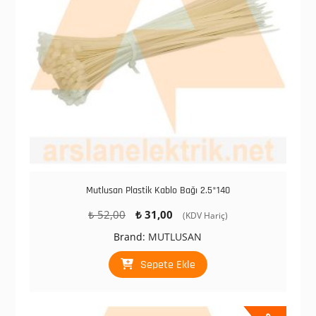
Mutlusan Plastik Kablo Bağı 2.5*140
Orijinal
Şu
₺
52,00
₺
31,00
(KDV Hariç)
fiyat:
andaki
Brand:
MUTLUSAN
₺ 52,00.
fiyat:
₺ 31,00.
Sepete Ekle