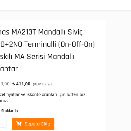
as MA213T Mandallı Siviç
O+2NO Terminalli (On-Off-On)
skılı MA Serisi Mandallı
ahtar
Orijinal
Şu
3,00
₺
411,00
(KDV Hariç)
fiyat:
andaki
el fiyatlar ve iskonto oranları için lütfen bizi
₺ 823,00.
fiyat:
ınız.
₺ 411,00.
 Stoklarda
s
Sepete Ekle
13T