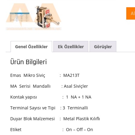
Mand
Sivi
A
2NO
Term
(On-
Off-
On)
Bask
Genel Özellikler
Ek Özellikler
Görüşler
MA
Seri
Ürün Bilgileri
Mand
Ana
Emas Mikro Siviç : MA213T
ade
MA Serisi Mandallı : Asal Siviçler
Kontak yapısı : 1 NA + 1 NA
Terminal Sayısı ve Tipi : 3 Terminalli
Duyar Blok Malzemesi : Metal Plastik Kılıflı
Etiket : On – Off – On