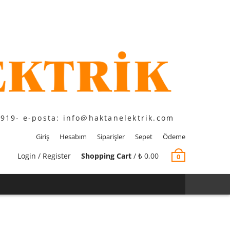
1919- e-posta: info@haktanelektrik.com
Giriş
Hesabım
Siparişler
Sepet
Ödeme
Login / Register
Shopping Cart
/
₺
0,00
0