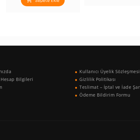
Sepete Ekle
mızda
Kullanıcı Üyelik Sözleşmesi
Hesap Bilgileri
Gizlilik Politikası
im
Teslimat – İptal ve İade Şar
Ödeme Bildirim Formu