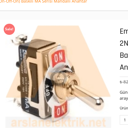
n-Off-On) Baskılı MA Serisi Mandallı Anahtar
Em
Sale!
2N
Ba
An
₺
82
Günc
aray
Ürün
Ema
MA2