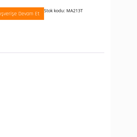
allı
ç
Stok kodu:
MA213T
lışverişe Devam Et
+2NO
inalli
ılı
si
allı
htar
t