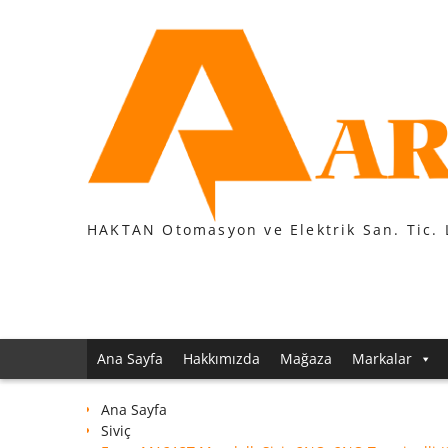
Skip
to
content
HAKTAN Otomasyon ve Elektrik San. Tic. 
Ana Sayfa
Hakkımızda
Mağaza
Markalar
Ana Sayfa
Siviç