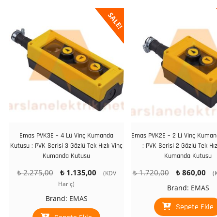
SALE!
Emas PVK3E – 4 Lü Vinç Kumanda
Emas PVK2E – 2 Li Vinç Kuma
Kutusu ; PVK Serisi 3 Gözlü Tek Hızlı Vinç
; PVK Serisi 2 Gözlü Tek Hız
Kumanda Kutusu
Kumanda Kutusu
Orijinal
Şu
Orijinal
Ş
₺
2.275,00
₺
1.135,00
₺
1.720,00
₺
860,00
(KDV
(
fiyat:
andaki
fiyat:
a
Hariç)
Brand:
EMAS
₺ 2.275,00.
fiyat:
₺ 1.720,00.
fi
Brand:
EMAS
₺ 1.135,00.
₺
Sepete Ekle