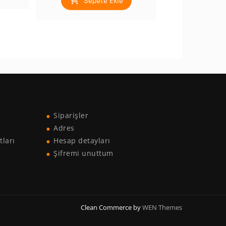
Sepete Ekle
Siparişler
Adres
tları
Hesap detayları
Şifremi unuttum
Clean Commerce by
WEN Themes