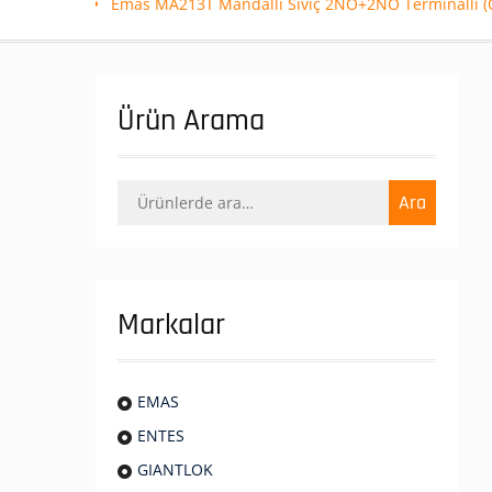
Emas MA213T Mandallı Siviç 2NO+2NO Terminalli (O
Ürün Arama
Ara:
Ara
Markalar
EMAS
ENTES
GIANTLOK