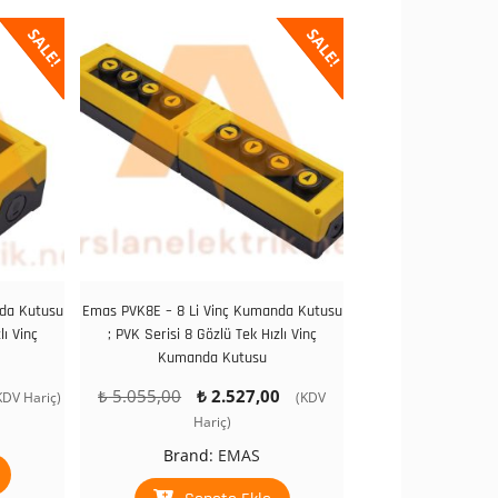
SALE!
SALE!
nda Kutusu
Emas PVK8E – 8 Li Vinç Kumanda Kutusu
lı Vinç
; PVK Serisi 8 Gözlü Tek Hızlı Vinç
Kumanda Kutusu
u
Orijinal
Şu
₺
5.055,00
₺
2.527,00
KDV Hariç)
(KDV
ndaki
fiyat:
andaki
Hariç)
yat:
₺ 5.055,00.
fiyat:
Brand:
EMAS
 860,00.
₺ 2.527,00.