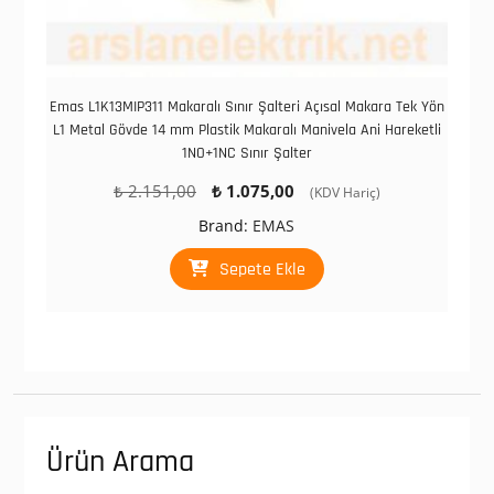
Emas L1K13MIP311 Makaralı Sınır Şalteri Açısal Makara Tek Yön
L1 Metal Gövde 14 mm Plastik Makaralı Manivela Ani Hareketli
1NO+1NC Sınır Şalter
Orijinal
Şu
₺
2.151,00
₺
1.075,00
(KDV Hariç)
fiyat:
andaki
Brand:
EMAS
₺ 2.151,00.
fiyat:
₺ 1.075,00.
Sepete Ekle
Ürün Arama