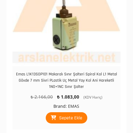
Emas L1K13SOP101 Makaralı Sınır Şalteri Spiral Kol L1 Metal
Gövde 7 mm Sivri PLastik Uç Metal Yay Kol Ani Hareketli
1NO+1NC Sınır Şalter
Orijinal
Şu
₺
2.166,00
₺
1.083,00
(KDV Hariç)
fiyat:
andaki
Brand:
EMAS
₺ 2.166,00.
fiyat:
₺ 1.083,00.
Sepete Ekle