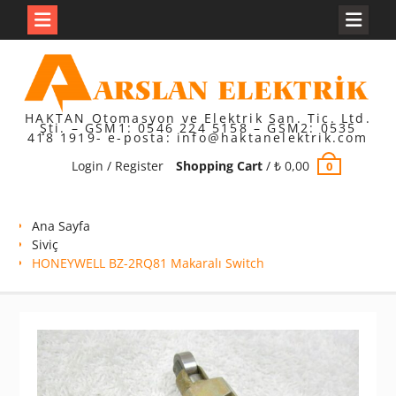
Skip
to
content
HAKTAN Otomasyon ve Elektrik San. Tic. Ltd.
Şti. – GSM1: 0546 224 5158 – GSM2: 0535
418 1919- e-posta: info@haktanelektrik.com
Login / Register
Shopping Cart
/
₺
0,00
0
Ana Sayfa
Siviç
HONEYWELL BZ-2RQ81 Makaralı Switch