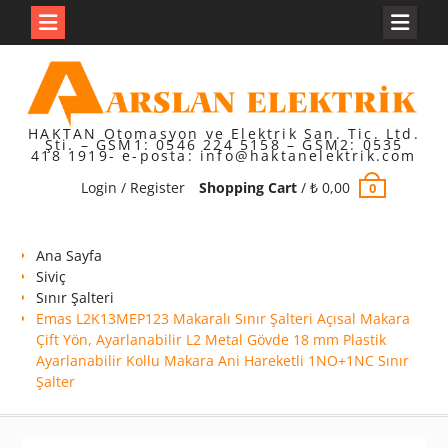
Skip
to
content
HAKTAN Otomasyon ve Elektrik San. Tic. Ltd.
Şti. – GSM1: 0546 224 5158 – GSM2: 0535
418 1919- e-posta: info@haktanelektrik.com
Login / Register
Shopping Cart
/
₺
0,00
0
Ana Sayfa
Siviç
Sınır Şalteri
Emas L2K13MEP123 Makaralı Sınır Şalteri Açısal Makara
Çift Yön, Ayarlanabilir L2 Metal Gövde 18 mm Plastik
Ayarlanabilir Kollu Makara Ani Hareketli 1NO+1NC Sınır
Şalter