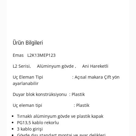
Ürün Bilgileri
Emas L2K13MEP123
L2 Serisi, Alüminyum gövde , Ani Hareketli
Uç Eleman Tipi : Açısal makara Çift yön
ayarlanabilir
Duyar blok konstrüksiyonu : Plastik
Uç eleman tipi : Plastik
Tırnaklı alüminyum gövde ve plastik kapak
PG13,5 kablo rekorlu
3 kablo girişi
Gövde dışı standart montaj ve ayar delikleri