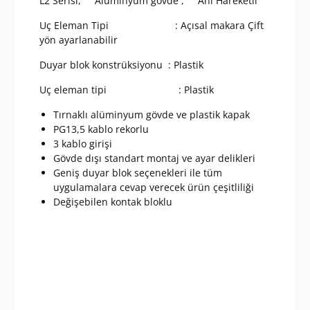
L2 Serisi, Alüminyum gövde , Ani Hareketli
Plastik
Ayarlanabilir
Uç Eleman Tipi : Açısal makara Çift
Kollu
yön ayarlanabilir
Makara
Duyar blok konstrüksiyonu : Plastik
Ani
Hareketli
Uç eleman tipi : Plastik
1NO+1NC
Sınır
Tırnaklı alüminyum gövde ve plastik kapak
Şalter
PG13,5 kablo rekorlu
adet
3 kablo girişi
Gövde dışı standart montaj ve ayar delikleri
Geniş duyar blok seçenekleri ile tüm
uygulamalara cevap verecek ürün çeşitliliği
Değişebilen kontak bloklu