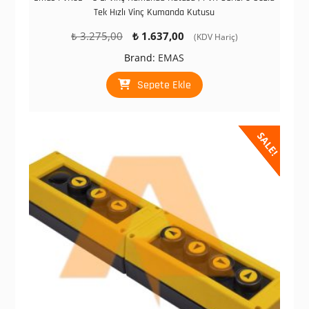
Tek Hızlı Vinç Kumanda Kutusu
Orijinal
Şu
₺
3.275,00
₺
1.637,00
(KDV Hariç)
fiyat:
andaki
Brand:
EMAS
₺ 3.275,00.
fiyat:
₺ 1.637,00.
Sepete Ekle
SALE!