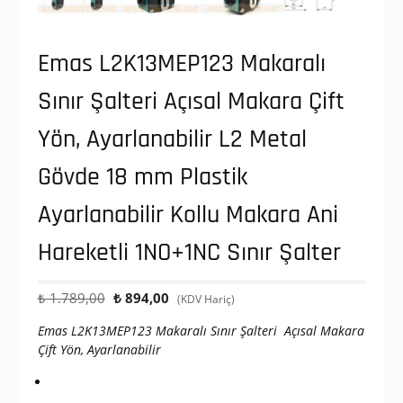
Emas L2K13MEP123 Makaralı
Sınır Şalteri Açısal Makara Çift
Yön, Ayarlanabilir L2 Metal
Gövde 18 mm Plastik
Ayarlanabilir Kollu Makara Ani
Hareketli 1NO+1NC Sınır Şalter
Orijinal
Şu
₺
1.789,00
₺
894,00
(KDV Hariç)
fiyat:
andaki
Emas L2K13MEP123 Makaralı Sınır Şalteri
Açısal Makara
₺ 1.789,00.
fiyat:
Çift Yön, Ayarlanabilir
₺ 894,00.