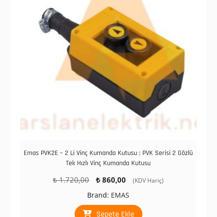
Emas PVK2E – 2 Li Vinç Kumanda Kutusu ; PVK Serisi 2 Gözlü
Tek Hızlı Vinç Kumanda Kutusu
Orijinal
Şu
₺
1.720,00
₺
860,00
(KDV Hariç)
fiyat:
andaki
Brand:
EMAS
₺ 1.720,00.
fiyat:
₺ 860,00.
Sepete Ekle