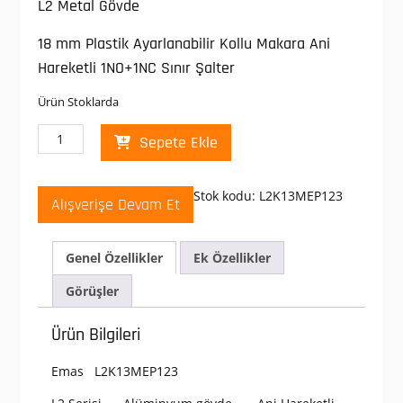
L2 Metal Gövde
18 mm Plastik Ayarlanabilir Kollu Makara Ani
Hareketli 1NO+1NC Sınır Şalter
Ürün Stoklarda
Emas
Sepete Ekle
L2K13MEP123
Makaralı
Sınır
Stok kodu:
L2K13MEP123
Alışverişe Devam Et
Şalteri
Açısal
Makara
Genel Özellikler
Ek Özellikler
Çift
Yön,
Görüşler
Ayarlanabilir
L2
Ürün Bilgileri
Metal
Gövde
Emas L2K13MEP123
18
mm