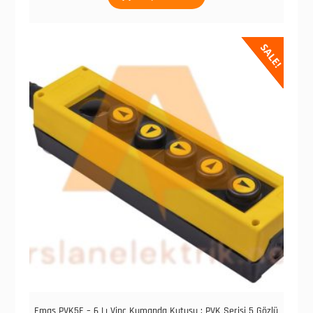
SALE!
Emas PVK5E – 6 Lı Vinç Kumanda Kutusu ; PVK Serisi 5 Gözlü