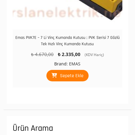
Emas PVK7E – 7 Li Vinç Kumanda Kutusu ; PVK Serisi 7 Gözlü
Tek Hızlı Vinç Kumanda Kutusu
Orijinal
Şu
₺
4.670,00
₺
2.335,00
(KDV Hariç)
fiyat:
andaki
Brand:
EMAS
₺ 4.670,00.
fiyat:
₺ 2.335,00.
Sepete Ekle
Ürün Arama