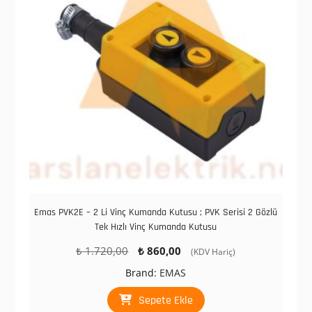
Emas PVK2E – 2 Li Vinç Kumanda Kutusu ; PVK Serisi 2 Gözlü
Tek Hızlı Vinç Kumanda Kutusu
Orijinal
Şu
₺
1.720,00
₺
860,00
(KDV Hariç)
fiyat:
andaki
Brand:
EMAS
₺ 1.720,00.
fiyat:
₺ 860,00.
Sepete Ekle