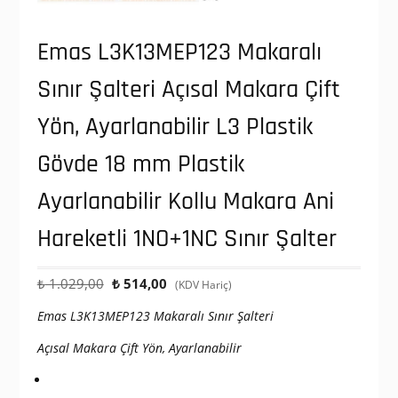
Emas L3K13MEP123 Makaralı
Sınır Şalteri Açısal Makara Çift
Yön, Ayarlanabilir L3 Plastik
Gövde 18 mm Plastik
Ayarlanabilir Kollu Makara Ani
Hareketli 1NO+1NC Sınır Şalter
Orijinal
Şu
₺
1.029,00
₺
514,00
(KDV Hariç)
fiyat:
andaki
Emas L3K13MEP123 Makaralı Sınır Şalteri
₺ 1.029,00.
fiyat:
₺ 514,00.
Açısal Makara Çift Yön, Ayarlanabilir