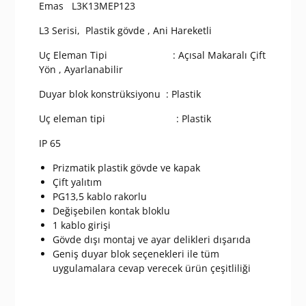
Emas L3K13MEP123
18
mm
L3 Serisi, Plastik gövde , Ani Hareketli
Plastik
Ayarlanabilir
Uç Eleman Tipi : Açısal Makaralı Çift
Kollu
Yön , Ayarlanabilir
Makara
Duyar blok konstrüksiyonu : Plastik
Ani
Hareketli
Uç eleman tipi : Plastik
1NO+1NC
Sınır
IP 65
Şalter
Prizmatik plastik gövde ve kapak
adet
Çift yalıtım
PG13,5 kablo rakorlu
Değişebilen kontak bloklu
1 kablo girişi
Gövde dışı montaj ve ayar delikleri dışarıda
Geniş duyar blok seçenekleri ile tüm
uygulamalara cevap verecek ürün çeşitliliği