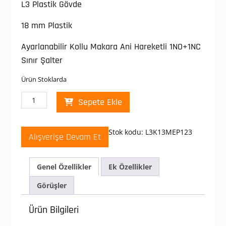
L3 Plastik Gövde
18 mm Plastik
Ayarlanabilir Kollu Makara Ani Hareketli 1NO+1NC
Sınır Şalter
Ürün Stoklarda
Emas
Sepete Ekle
L3K13MEP123
Makaralı
Sınır
Stok kodu:
L3K13MEP123
Alışverişe Devam Et
Şalteri
Açısal
Makara
Genel Özellikler
Ek Özellikler
Çift
Yön,
Görüşler
Ayarlanabilir
L3
Ürün Bilgileri
Plastik
Gövde