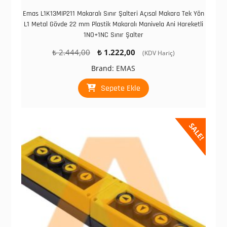
Emas L1K13MIP211 Makaralı Sınır Şalteri Açısal Makara Tek Yön
L1 Metal Gövde 22 mm Plastik Makaralı Manivela Ani Hareketli
1NO+1NC Sınır Şalter
Orijinal
Şu
₺
2.444,00
₺
1.222,00
(KDV Hariç)
fiyat:
andaki
Brand:
EMAS
₺ 2.444,00.
fiyat:
₺ 1.222,00.
Sepete Ekle
SALE!