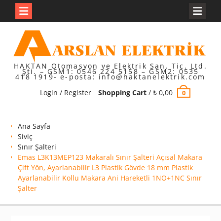
Skip
to
content
HAKTAN Otomasyon ve Elektrik San. Tic. Ltd.
Şti. – GSM1: 0546 224 5158 – GSM2: 0535
418 1919- e-posta: info@haktanelektrik.com
Login / Register
Shopping Cart
/
₺
0,00
0
Ana Sayfa
Siviç
Sınır Şalteri
Emas L3K13MEP123 Makaralı Sınır Şalteri Açısal Makara
Çift Yön, Ayarlanabilir L3 Plastik Gövde 18 mm Plastik
Ayarlanabilir Kollu Makara Ani Hareketli 1NO+1NC Sınır
Şalter