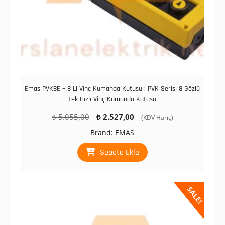
Emas PVK8E – 8 Li Vinç Kumanda Kutusu ; PVK Serisi 8 Gözlü
Tek Hızlı Vinç Kumanda Kutusu
Orijinal
Şu
₺
5.055,00
₺
2.527,00
(KDV Hariç)
fiyat:
andaki
Brand:
EMAS
₺ 5.055,00.
fiyat:
₺ 2.527,00.
Sepete Ekle
SALE!