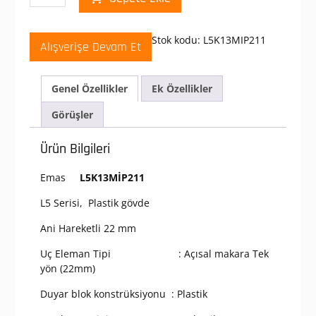
L5K13MIP211
Makaralı
Sınır
Stok kodu:
L5K13MIP211
Alışverişe Devam Et
Şalteri
L5
Plastik
Genel Özellikler
Ek Özellikler
Gövde
22
Görüşler
mm
Plastik
Ürün Bilgileri
Makaralı
Manivela
Emas
L5K13MİP211
Ani
Hareketli
L5 Serisi, Plastik gövde
1NO+1NC
Sınır
Ani Hareketli 22 mm
Şalter
Uç Eleman Tipi : Açısal makara Tek
adet
yön (22mm)
Duyar blok konstrüksiyonu : Plastik