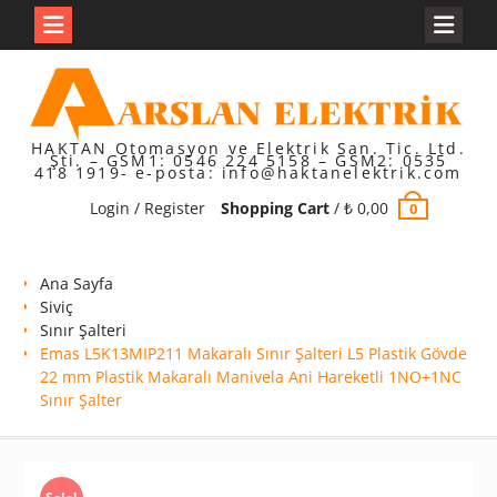
Skip
to
content
HAKTAN Otomasyon ve Elektrik San. Tic. Ltd.
Şti. – GSM1: 0546 224 5158 – GSM2: 0535
418 1919- e-posta: info@haktanelektrik.com
Login / Register
Shopping Cart
/
₺
0,00
0
Ana Sayfa
Siviç
Sınır Şalteri
Emas L5K13MIP211 Makaralı Sınır Şalteri L5 Plastik Gövde
22 mm Plastik Makaralı Manivela Ani Hareketli 1NO+1NC
Sınır Şalter