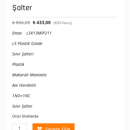
Şalter
Orijinal
Şu
₺
866,00
₺
433,00
(KDV Hariç)
fiyat:
andaki
Emas L5K13MİP211
₺ 866,00.
fiyat:
₺ 433,00.
L5 Plastik Gövde
Sınır Şalteri
Plastik
Makaralı Manivela
Ani Hareketli
1NO+1NC
Sınır Şalter
Ürün Stoklarda
Emas
Sepete Ekle