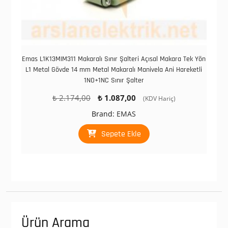
Emas L1K13MIM311 Makaralı Sınır Şalteri Açısal Makara Tek Yön
L1 Metal Gövde 14 mm Metal Makaralı Manivela Ani Hareketli
1NO+1NC Sınır Şalter
Orijinal
Şu
₺
2.174,00
₺
1.087,00
(KDV Hariç)
fiyat:
andaki
Brand:
EMAS
₺ 2.174,00.
fiyat:
₺ 1.087,00.
Sepete Ekle
Ürün Arama