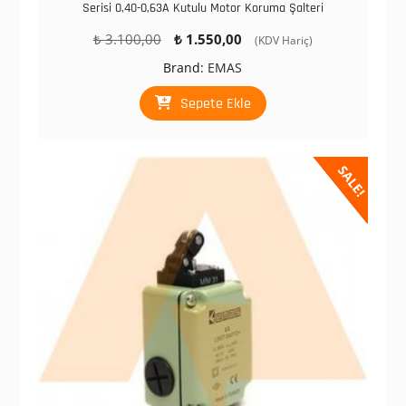
Serisi 0,40-0,63A Kutulu Motor Koruma Şalteri
Orijinal
Şu
₺
3.100,00
₺
1.550,00
(KDV Hariç)
fiyat:
andaki
Brand:
EMAS
₺ 3.100,00.
fiyat:
₺ 1.550,00.
Sepete Ekle
SALE!