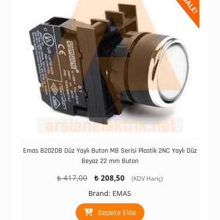
SALE!
Emas B202DB Düz Yaylı Buton MB Serisi Plastik 2NC Yaylı Düz
Beyaz 22 mm Buton
Orijinal
Şu
₺
417,00
₺
208,50
(KDV Hariç)
fiyat:
andaki
Brand:
EMAS
₺ 417,00.
fiyat:
₺ 208,50.
Sepete Ekle