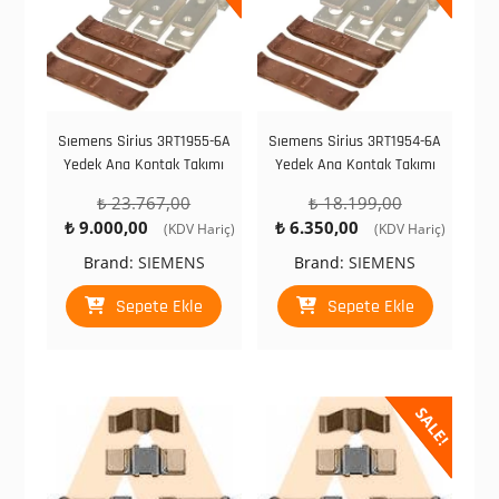
Sıemens Sirius 3RT1955-6A
Sıemens Sirius 3RT1954-6A
Yedek Ana Kontak Takımı
Yedek Ana Kontak Takımı
Orijinal
Orijinal
₺
23.767,00
₺
18.199,00
Şu
fiyat:
Şu
fiyat:
₺
9.000,00
₺
6.350,00
(KDV Hariç)
(KDV Hariç)
andaki
₺ 23.767,00.
andaki
₺ 18.199,00.
Brand:
SIEMENS
Brand:
SIEMENS
fiyat:
fiyat:
₺ 9.000,00.
₺ 6.350,00.
Sepete Ekle
Sepete Ekle
SALE!