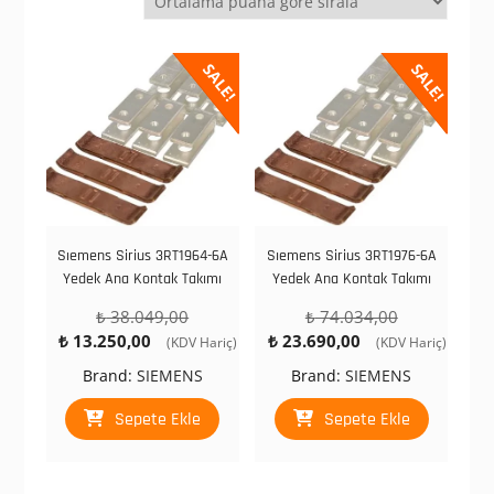
göre
sıralandı
SALE!
SALE!
Sıemens Sirius 3RT1964-6A
Sıemens Sirius 3RT1976-6A
Yedek Ana Kontak Takımı
Yedek Ana Kontak Takımı
Orijinal
Orijinal
₺
38.049,00
₺
74.034,00
Şu
fiyat:
Şu
fiyat:
₺
13.250,00
₺
23.690,00
(KDV Hariç)
(KDV Hariç)
andaki
₺ 38.049,00.
andaki
₺ 74.034,00.
Brand:
SIEMENS
Brand:
SIEMENS
fiyat:
fiyat:
₺ 13.250,00.
₺ 23.690,00.
Sepete Ekle
Sepete Ekle