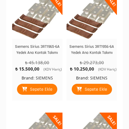
SALE!
SALE!
Sıemens Sirius 3RT1965-6A
Sıemens Sirius 3RT1956-6A
Yedek Ana Kontak Takımı
Yedek Ana Kontak Takımı
Orijinal
Orijinal
₺
45.138,00
₺
29.273,00
Şu
fiyat:
Şu
fiyat:
₺
15.500,00
₺
10.250,00
(KDV Hariç)
(KDV Hariç)
andaki
₺ 45.138,00.
andaki
₺ 29.273,00.
Brand:
SIEMENS
Brand:
SIEMENS
fiyat:
fiyat:
₺ 15.500,00.
₺ 10.250,00.
Sepete Ekle
Sepete Ekle
SALE!
SALE!