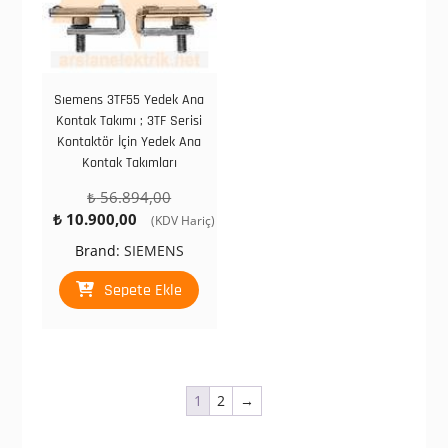
Sıemens 3TF55 Yedek Ana
Kontak Takımı ; 3TF Serisi
Kontaktör İçin Yedek Ana
Kontak Takımları
Orijinal
₺
56.894,00
Şu
fiyat:
₺
10.900,00
(KDV Hariç)
andaki
₺ 56.894,00.
Brand:
SIEMENS
fiyat:
₺ 10.900,00.
Sepete Ekle
1
2
→