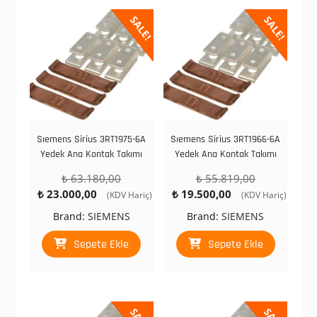
SALE!
SALE!
Sıemens Sirius 3RT1975-6A
Sıemens Sirius 3RT1966-6A
Yedek Ana Kontak Takımı
Yedek Ana Kontak Takımı
Orijinal
Orijinal
₺
63.180,00
₺
55.819,00
Şu
fiyat:
Şu
fiyat:
₺
23.000,00
₺
19.500,00
(KDV Hariç)
(KDV Hariç)
andaki
₺ 63.180,00.
andaki
₺ 55.819,00.
Brand:
SIEMENS
Brand:
SIEMENS
fiyat:
fiyat:
₺ 23.000,00.
₺ 19.500,00.
Sepete Ekle
Sepete Ekle