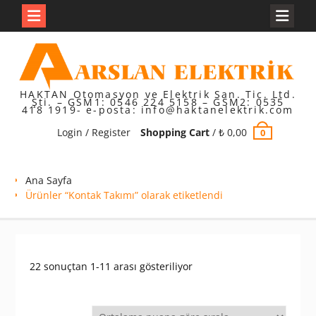
Skip
to
content
HAKTAN Otomasyon ve Elektrik San. Tic. Ltd.
Şti. – GSM1: 0546 224 5158 – GSM2: 0535
418 1919- e-posta: info@haktanelektrik.com
Login / Register
Shopping Cart
/
₺
0,00
0
Ana Sayfa
Ürünler “Kontak Takımı” olarak etiketlendi
En
22 sonuçtan 1-11 arası gösteriliyor
çok
oy
alana