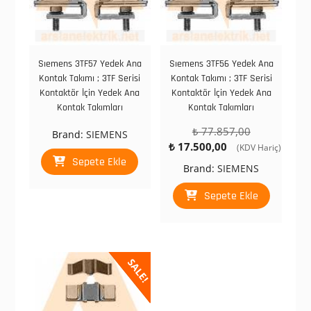
Sıemens 3TF57 Yedek Ana
Sıemens 3TF56 Yedek Ana
Kontak Takımı ; 3TF Serisi
Kontak Takımı ; 3TF Serisi
Kontaktör İçin Yedek Ana
Kontaktör İçin Yedek Ana
Kontak Takımları
Kontak Takımları
Orijinal
₺
77.857,00
Brand:
SIEMENS
Şu
fiyat:
₺
17.500,00
(KDV Hariç)
andaki
₺ 77.857,00.
Sepete Ekle
Brand:
SIEMENS
fiyat:
₺ 17.500,00.
Sepete Ekle
SALE!