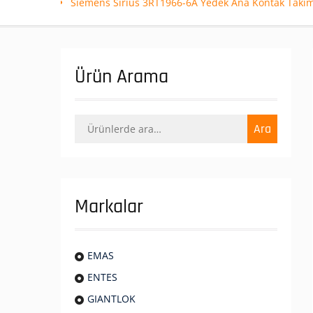
Sıemens Sirius 3RT1966-6A Yedek Ana Kontak Takım
Ürün Arama
Ara:
Ara
Markalar
EMAS
ENTES
GIANTLOK