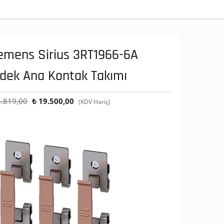
emens Sirius 3RT1966-6A
dek Ana Kontak Takımı
Orijinal
Şu
.819,00
₺
19.500,00
(KDV Hariç)
fiyat:
andaki
₺ 55.819,00.
fiyat:
₺ 19.500,00.