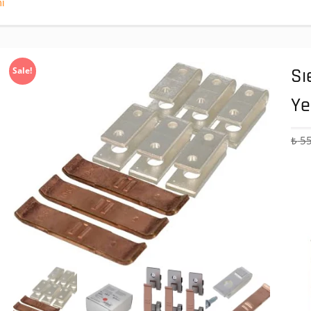
ı
Sı
Sale!
Ye
₺
55