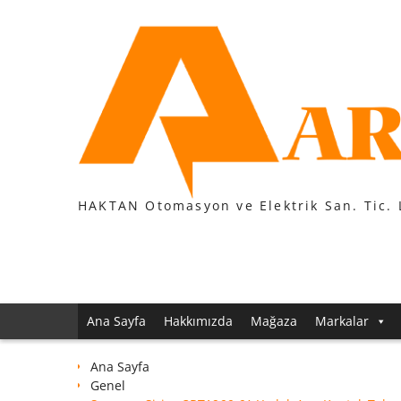
Skip
to
content
HAKTAN Otomasyon ve Elektrik San. Tic. 
Ana Sayfa
Hakkımızda
Mağaza
Markalar
Ana Sayfa
Genel