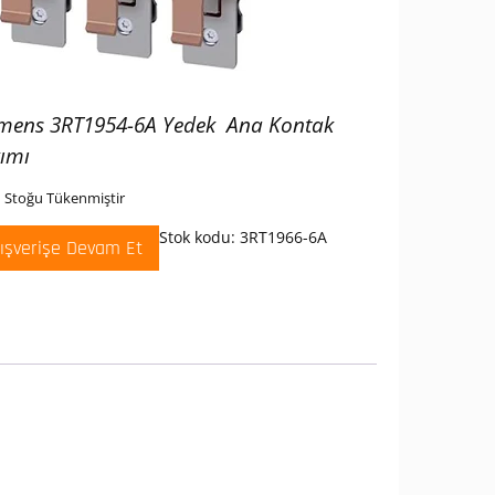
emens
3R
T1954-6A Yedek Ana Kontak
ımı
 Stoğu Tükenmiştir
Stok kodu:
3RT1966-6A
lışverişe Devam Et