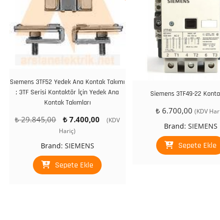
Sıemens 3TF52 Yedek Ana Kontak Takımı
; 3TF Serisi Kontaktör İçin Yedek Ana
Siemens 3TF49-22 Konta
Kontak Takımları
₺
6.700,00
(KDV Hari
Orijinal
Şu
₺
29.845,00
₺
7.400,00
(KDV
Brand:
SIEMENS
fiyat:
andaki
Hariç)
₺ 29.845,00.
fiyat:
Sepete Ekle
Brand:
SIEMENS
₺ 7.400,00.
Sepete Ekle