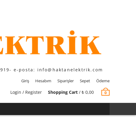
1919- e-posta: info@haktanelektrik.com
Giriş
Hesabım
Siparişler
Sepet
Ödeme
Login / Register
Shopping Cart
/
₺
0,00
0