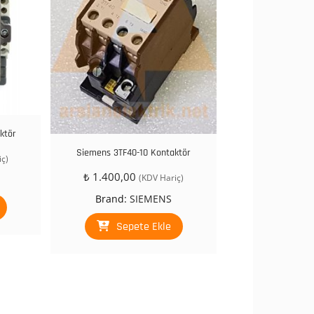
ktör
Siemens 3TF40-10 Kontaktör
ç)
₺
1.400,00
(KDV Hariç)
Brand:
SIEMENS
Sepete Ekle