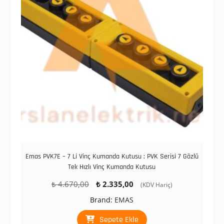
Emas PVK7E – 7 Li Vinç Kumanda Kutusu ; PVK Serisi 7 Gözlü
Tek Hızlı Vinç Kumanda Kutusu
Orijinal
Şu
₺
4.670,00
₺
2.335,00
(KDV Hariç)
fiyat:
andaki
Brand:
EMAS
₺ 4.670,00.
fiyat:
₺ 2.335,00.
Sepete Ekle