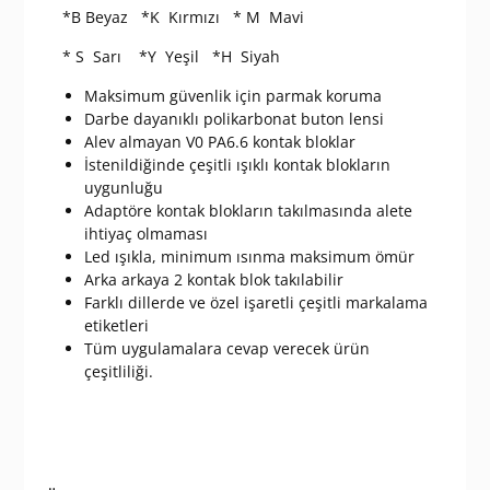
*B Beyaz *K Kırmızı * M Mavi
* S Sarı *Y Yeşil *H Siyah
Maksimum güvenlik için parmak koruma
Darbe dayanıklı polikarbonat buton lensi
Alev almayan V0 PA6.6 kontak bloklar
İstenildiğinde çeşitli ışıklı kontak blokların
uygunluğu
Adaptöre kontak blokların takılmasında alete
ihtiyaç olmaması
Led ışıkla, minimum ısınma maksimum ömür
Arka arkaya 2 kontak blok takılabilir
Farklı dillerde ve özel işaretli çeşitli markalama
etiketleri
Tüm uygulamalara cevap verecek ürün
çeşitliliği.