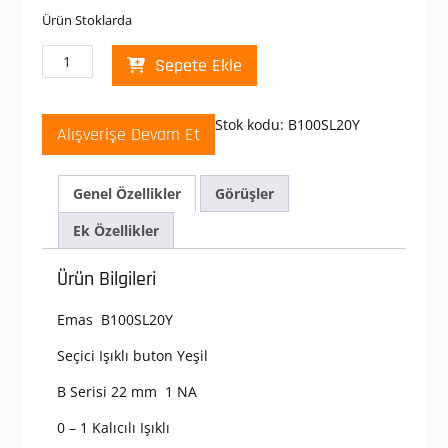
Ürün Stoklarda
Emas
Sepete Ekle
B100SL20Y
B
Serisi
Stok kodu:
B100SL20Y
Alışverişe Devam Et
Plastik
1NO
(0-
Genel Özellikler
Görüşler
I)
60°
Ek Özellikler
Seçici
Kalıcı
Ürün Bilgileri
Işıklı
Yeşil
Emas B100SL20Y
22
mm
Seçici Işıklı buton Yeşil
Buton
adet
B Serisi 22 mm 1 NA
0 – 1 Kalıcılı Işıklı