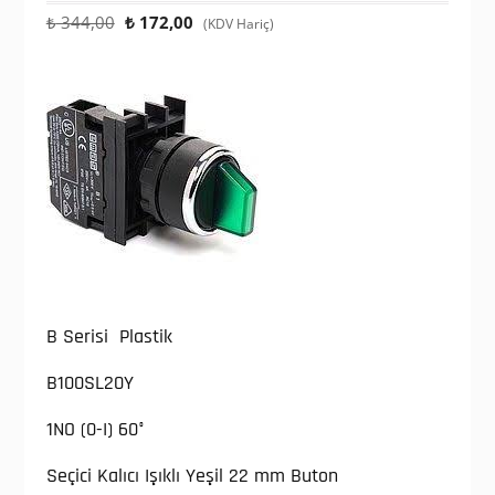
Orijinal
Şu
₺
344,00
₺
172,00
(KDV Hariç)
fiyat:
andaki
₺ 344,00.
fiyat:
₺ 172,00.
B Serisi Plastik
B100SL20Y
1NO (0-I) 60°
Seçici Kalıcı Işıklı Yeşil 22 mm Buton