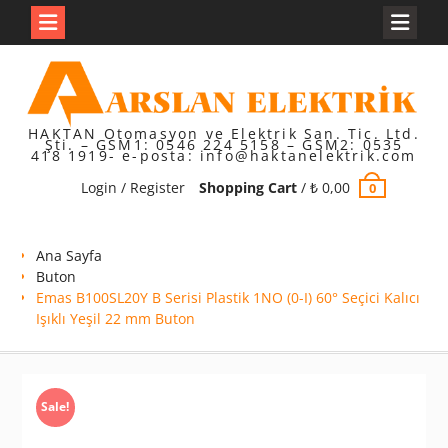
Skip
to
content
HAKTAN Otomasyon ve Elektrik San. Tic. Ltd.
Şti. – GSM1: 0546 224 5158 – GSM2: 0535
418 1919- e-posta: info@haktanelektrik.com
Login / Register
Shopping Cart
/
₺
0,00
0
Ana Sayfa
Buton
Emas B100SL20Y B Serisi Plastik 1NO (0-I) 60° Seçici Kalıcı
Işıklı Yeşil 22 mm Buton
Sale!