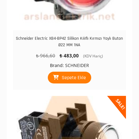
Schneider Electric XB4-BP42 Silikon Kılıflı Kırmızı Yaylı Buton
Ø22 MM 1NA
Orijinal
Şu
₺
966,60
₺
483,00
(KDV Hariç)
fiyat:
andaki
Brand:
SCHNEIDER
₺ 966,60.
fiyat:
₺ 483,00.
Sepete Ekle
SALE!