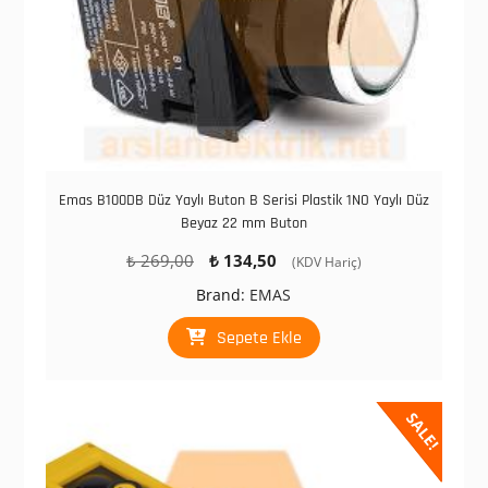
Emas B100DB Düz Yaylı Buton B Serisi Plastik 1NO Yaylı Düz
Beyaz 22 mm Buton
Orijinal
Şu
₺
269,00
₺
134,50
(KDV Hariç)
fiyat:
andaki
Brand:
EMAS
₺ 269,00.
fiyat:
₺ 134,50.
Sepete Ekle
SALE!