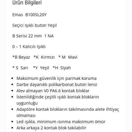
Ürün Bilgileri
Emas B100SL20Y
Seçici Işıklı buton Yeşil
B Serisi 22 mm 1 NA
0 – 1 Kalıcılı Işıklı
*B Beyaz *K Kırmızı * M Mavi
* S Sarı *Y Yeşil *H Siyah
Maksimum güvenlik için parmak koruma
Darbe dayanıklı polikarbonat buton lensi
Alev almayan V0 PA6.6 kontak bloklar
İstenildiğinde çeşitli ışıklı kontak blokların
uygunluğu
Adaptöre kontak blokların takılmasında alete ihtiyaç
olmaması
Led ışıkla, minimum ısınma maksimum ömür
Arka arkaya 2 kontak blok takılabilir