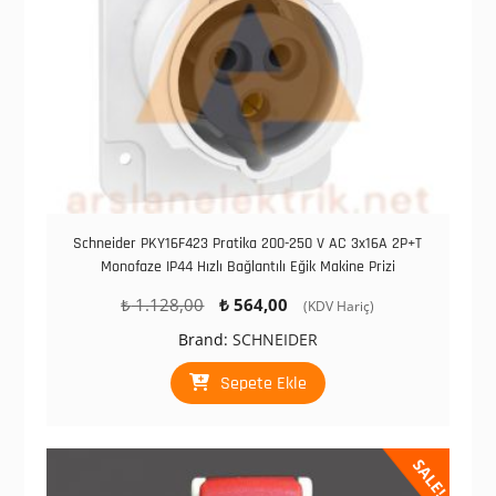
Schneider PKY16F423 Pratika 200-250 V AC 3x16A 2P+T
Monofaze IP44 Hızlı Bağlantılı Eğik Makine Prizi
Orijinal
Şu
₺
1.128,00
₺
564,00
(KDV Hariç)
fiyat:
andaki
Brand:
SCHNEIDER
₺ 1.128,00.
fiyat:
₺ 564,00.
Sepete Ekle
SALE!