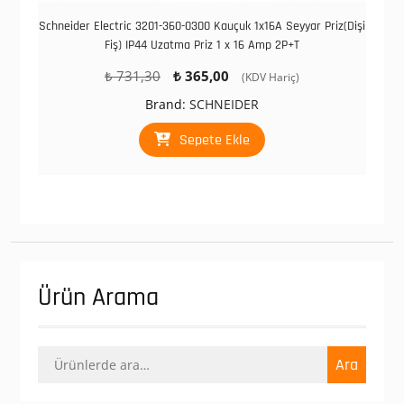
Schneider Electric 3201-360-0300 Kauçuk 1x16A Seyyar Priz(Dişi
Fiş) IP44 Uzatma Priz 1 x 16 Amp 2P+T
Orijinal
Şu
₺
731,30
₺
365,00
(KDV Hariç)
fiyat:
andaki
Brand:
SCHNEIDER
₺ 731,30.
fiyat:
₺ 365,00.
Sepete Ekle
Ürün Arama
Ara:
Ara