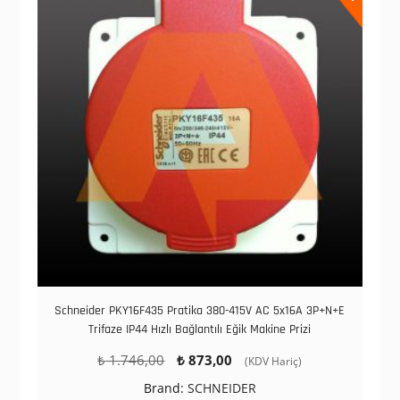
Schneider PKY16F435 Pratika 380-415V AC 5x16A 3P+N+E
Trifaze IP44 Hızlı Bağlantılı Eğik Makine Prizi
Orijinal
Şu
₺
1.746,00
₺
873,00
(KDV Hariç)
fiyat:
andaki
Brand:
SCHNEIDER
₺ 1.746,00.
fiyat: