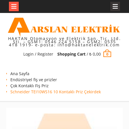
Skip
to
content
HAKTAN Otomasyon ve Elektrik San. Tic. Ltd.
Şti. – GSM1: 0546 224 5158 – GSM2: 0535
418 1919- e-posta: info@haktanelektrik.com
Login / Register
Shopping Cart
/
₺
0,00
0
Ana Sayfa
Endüstriyel fiş ve prizler
Çok Kontaklı Fiş Priz
Schneider TEI10WS16 10 Kontaklı Priz Çekirdek