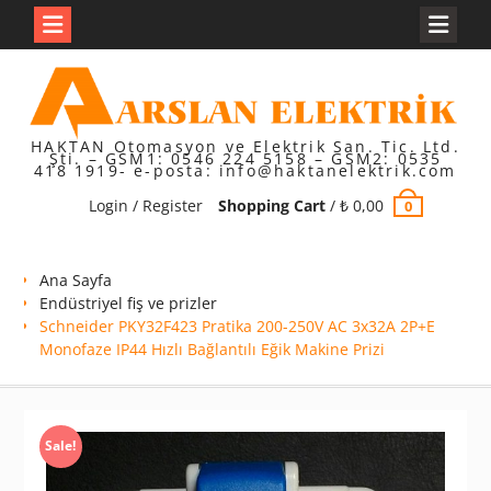
Skip
to
content
HAKTAN Otomasyon ve Elektrik San. Tic. Ltd.
Şti. – GSM1: 0546 224 5158 – GSM2: 0535
418 1919- e-posta: info@haktanelektrik.com
Login / Register
Shopping Cart
/
₺
0,00
0
Ana Sayfa
Endüstriyel fiş ve prizler
Schneider PKY32F423 Pratika 200-250V AC 3x32A 2P+E
Monofaze IP44 Hızlı Bağlantılı Eğik Makine Prizi
Sale!