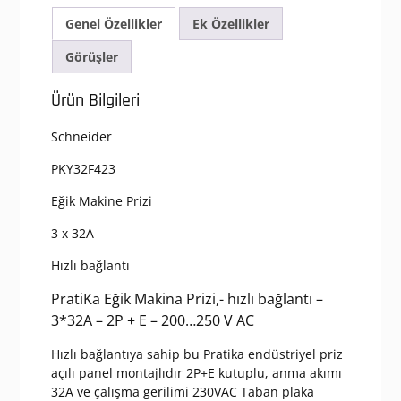
3x32A
Genel Özellikler
Ek Özellikler
2P+E
Monofaze
Görüşler
IP44
Hızlı
Ürün Bilgileri
Bağlantılı
Eğik
Schneider
Makine
Prizi
PKY32F423
adet
Eğik Makine Prizi
3 x 32A
Hızlı bağlantı
PratiKa Eğik Makina Prizi,- hızlı bağlantı –
3*32A – 2P + E – 200…250 V AC
Hızlı bağlantıya sahip bu Pratika endüstriyel priz
açılı panel montajlıdır 2P+E kutuplu, anma akımı
32A ve çalışma gerilimi 230VAC Taban plaka