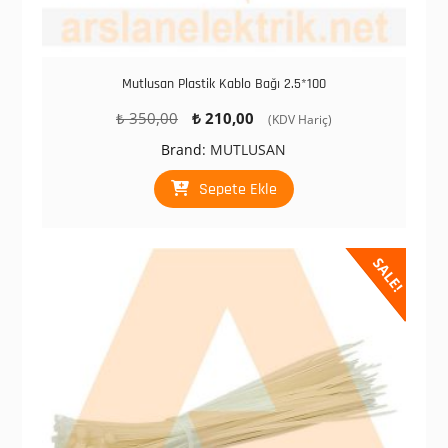
Mutlusan Plastik Kablo Bağı 2.5*100
Orijinal
Şu
₺
350,00
₺
210,00
(KDV Hariç)
fiyat:
andaki
Brand:
MUTLUSAN
₺ 350,00.
fiyat:
₺ 210,00.
Sepete Ekle
SALE!