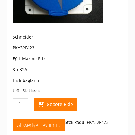
Schneider
PKY32F423
Eğik Makine Prizi
3 x 32A
Hızlı bağlantı
Ürün Stoklarda
Schneider
Sepete Ekle
PKY32F423
Pratika
200-
Stok kodu:
PKY32F423
Alışverişe Devam Et
250V
AC