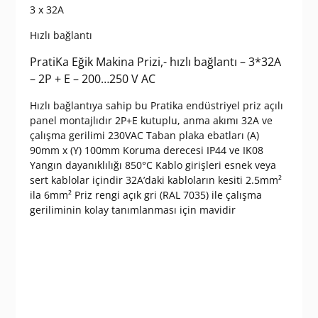
3 x 32A
Hızlı bağlantı
PratiKa Eğik Makina Prizi,- hızlı bağlantı – 3*32A
– 2P + E – 200…250 V AC
Hızlı bağlantıya sahip bu Pratika endüstriyel priz açılı
panel montajlıdır 2P+E kutuplu, anma akımı 32A ve
çalışma gerilimi 230VAC Taban plaka ebatları (A)
90mm x (Y) 100mm Koruma derecesi IP44 ve IK08
Yangın dayanıklılığı 850°C Kablo girişleri esnek veya
sert kablolar içindir 32A’daki kabloların kesiti 2.5mm²
ila 6mm² Priz rengi açık gri (RAL 7035) ile çalışma
geriliminin kolay tanımlanması için mavidir