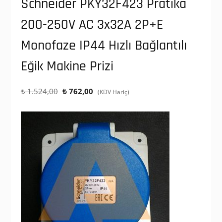
Schneider PKY32F423 Pratika
200-250V AC 3x32A 2P+E
Monofaze IP44 Hızlı Bağlantılı
Eğik Makine Prizi
Orijinal
Şu
₺
1.524,00
₺
762,00
(KDV Hariç)
fiyat:
andaki
₺ 1.524,00.
fiyat:
₺ 762,00.