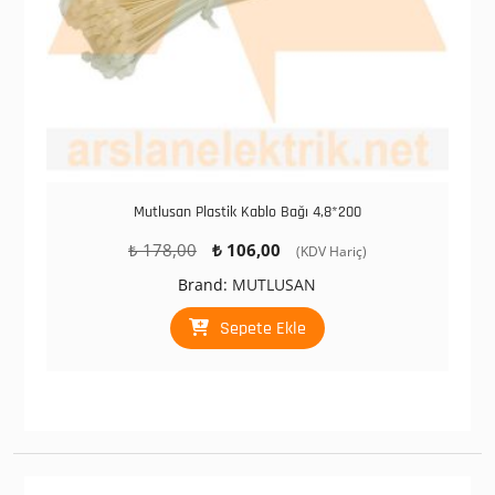
Mutlusan Plastik Kablo Bağı 4,8*200
Orijinal
Şu
₺
178,00
₺
106,00
(KDV Hariç)
fiyat:
andaki
Brand:
MUTLUSAN
₺ 178,00.
fiyat:
₺ 106,00.
Sepete Ekle