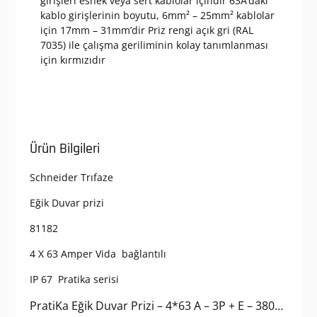
girişleri esnek veya sert kablolar içindir 63A’daki
kablo girişlerinin boyutu, 6mm² – 25mm² kablolar
için 17mm – 31mm’dir Priz rengi açık gri (RAL
7035) ile çalışma geriliminin kolay tanımlanması
için kırmızıdır
Ürün Bilgileri
Schneider Trıfaze
Eğik Duvar prizi
81182
4 X 63 Amper Vida bağlantılı
IP 67 Pratika serisi
PratiKa Eğik Duvar Prizi – 4*63 A – 3P + E – 380…