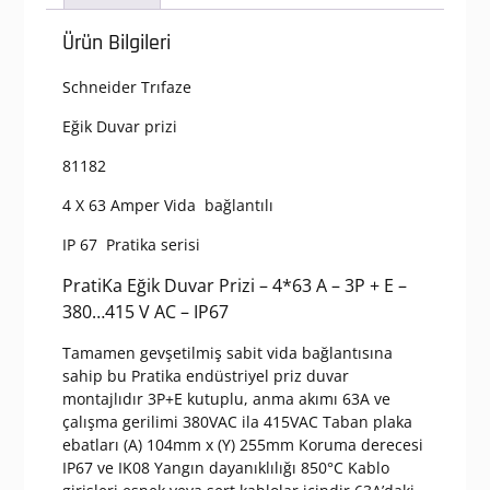
Ürün Bilgileri
Schneider Trıfaze
Eğik Duvar prizi
81182
4 X 63 Amper Vida bağlantılı
IP 67 Pratika serisi
PratiKa Eğik Duvar Prizi – 4*63 A – 3P + E –
380…415 V AC – IP67
Tamamen gevşetilmiş sabit vida bağlantısına
sahip bu Pratika endüstriyel priz duvar
montajlıdır 3P+E kutuplu, anma akımı 63A ve
çalışma gerilimi 380VAC ila 415VAC Taban plaka
ebatları (A) 104mm x (Y) 255mm Koruma derecesi
IP67 ve IK08 Yangın dayanıklılığı 850°C Kablo