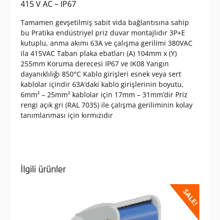
415 V AC – IP67
Tamamen gevşetilmiş sabit vida bağlantısına sahip
bu Pratika endüstriyel priz duvar montajlıdır 3P+E
kutuplu, anma akımı 63A ve çalışma gerilimi 380VAC
ila 415VAC Taban plaka ebatları (A) 104mm x (Y)
255mm Koruma derecesi IP67 ve IK08 Yangın
dayanıklılığı 850°C Kablo girişleri esnek veya sert
kablolar içindir 63A’daki kablo girişlerinin boyutu,
6mm² – 25mm² kablolar için 17mm – 31mm’dir Priz
rengi açık gri (RAL 7035) ile çalışma geriliminin kolay
tanımlanması için kırmızıdır
İlgili ürünler
SALE!