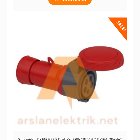
SALE!
Schneider PKF16M735 PratiKa 380-415 V AC 5x16A 3P+N+T