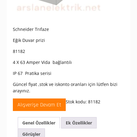
Schneider Trıfaze
Eğik Duvar prizi
81182
4 X 63 Amper Vida bağlantılı
IP 67 Pratika serisi
Güncel fiyat ,stok ve iskonto oranları için lütfen bizi
arayınız.
Stok kodu:
81182
Alışverişe Devam Et
Genel Özellikler
Ek Özellikler
Görüşler