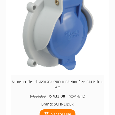
Schneider Electric 3201-364-0900 1x16A Monofaze IP44 Makine
Prizi
Orijinal
Şu
₺
866,80
₺
433,00
(KDV Hariç)
fiyat:
andaki
Brand:
SCHNEIDER
₺ 866,80.
fiyat:
₺ 433,00.
Sepete Ekle