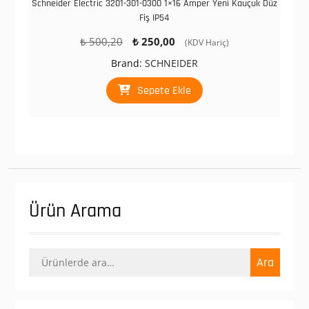
Schneider Electric 3201-301-0300 1×16 Amper Yeni Kauçuk Düz
Fiş IP54
Orijinal
Şu
₺
500,20
₺
250,00
(KDV Hariç)
fiyat:
andaki
Brand:
SCHNEIDER
₺ 500,20.
fiyat:
₺ 250,00.
Sepete Ekle
Ürün Arama
Ara:
Ara