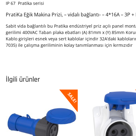
IP 67 Pratika serisi
PratiKa Eğik Makina Prizi, – vidalı bağlantı- – 4*16A – 3P 
Sabit vida bağlantılı bu Pratika endüstriyel priz açılı panel mo
gerilimi 400VAC Taban plaka ebatları (A) 81mm x (Y) 85mm Korum
Kablo girişleri esnek veya sert kablolar içindir 32A’daki kablolar
7035) ile çalışma geriliminin kolay tanımlanması için kırmızıdır
İlgili ürünler
SALE!