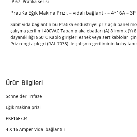
IP 67 Pratika serisi
PratiKa Eğik Makina Prizi, – vidalı bağlantı- – 4*16A – 3
Sabit vida bağlantılı bu Pratika endüstriyel priz açılı panel 
çalışma gerilimi 400VAC Taban plaka ebatları (A) 81mm x (Y)
dayanıklılığı 850°C Kablo girişleri esnek veya sert kablolar iç
Priz rengi açık gri (RAL 7035) ile çalışma geriliminin kolay tan
Ürün Bilgileri
Schneider Trıfaze
Eğik makina prizi
PKF16F734
4 X 16 Amper Vida bağlantılı