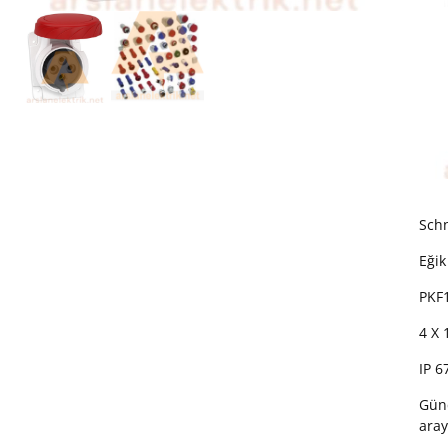
Schn
Eğik
PKF
4 X 
IP 6
Günc
aray