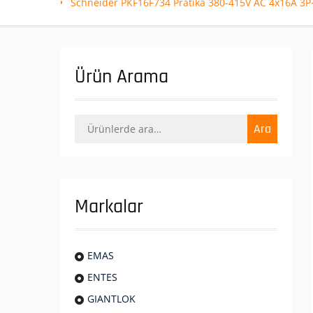
Schneider PKF16F734 Pratika 380-415V AC 4x16A 3P+E 
Ürün Arama
Ara:
Ara
Markalar
EMAS
ENTES
GIANTLOK