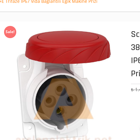
Trifaze IP67 Vida Bağlantılı Eğik Makine Prizi
Sc
Sale!
38
IP
Pr
₺
1.