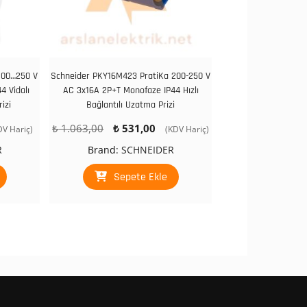
200…250 V
Schneider PKY16M423 PratiKa 200-250 V
4 Vidalı
AC 3x16A 2P+T Monofaze IP44 Hızlı
izi
Bağlantılı Uzatma Prizi
Orijinal
Şu
₺
1.063,00
₺
531,00
DV Hariç)
(KDV Hariç)
daki
fiyat:
andaki
R
Brand:
SCHNEIDER
at:
₺ 1.063,00.
fiyat:
466,90.
₺ 531,00.
Sepete Ekle