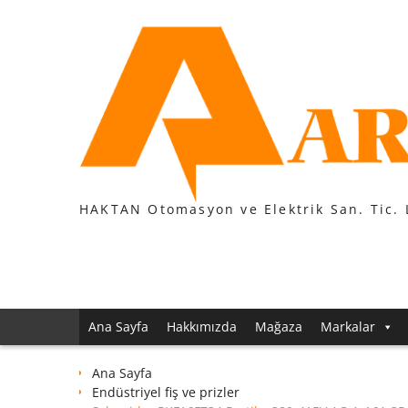
Skip
to
content
HAKTAN Otomasyon ve Elektrik San. Tic. 
Ana Sayfa
Hakkımızda
Mağaza
Markalar
Ana Sayfa
Endüstriyel fiş ve prizler