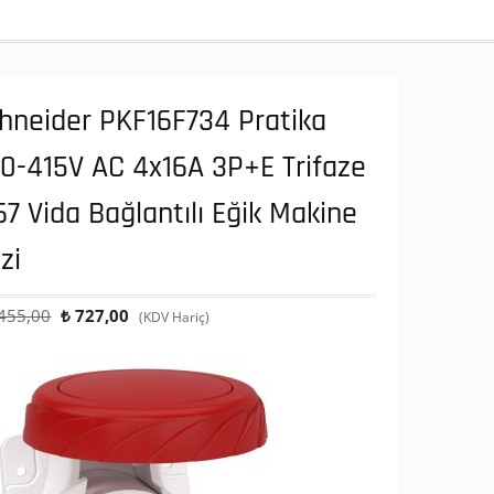
hneider PKF16F734 Pratika
0-415V AC 4x16A 3P+E Trifaze
67 Vida Bağlantılı Eğik Makine
izi
Orijinal
Şu
455,00
₺
727,00
(KDV Hariç)
fiyat:
andaki
₺ 1.455,00.
fiyat:
₺ 727,00.