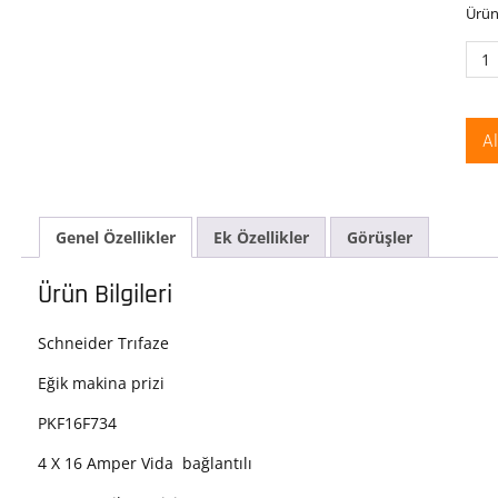
Ürün
Sch
PKF
Prat
380-
A
415
AC
4x1
3P+
Genel Özellikler
Ek Özellikler
Görüşler
Trif
IP67
Vida
Ürün Bilgileri
Bağl
Eğik
Schneider Trıfaze
Mak
Prizi
Eğik makina prizi
ade
PKF16F734
4 X 16 Amper Vida bağlantılı