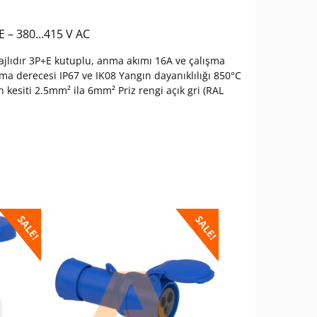
+ E – 380…415 V AC
ntajlıdır 3P+E kutuplu, anma akımı 16A ve çalışma
a derecesi IP67 ve IK08 Yangın dayanıklılığı 850°C
ın kesiti 2.5mm² ila 6mm² Priz rengi açık gri (RAL
SALE!
SALE!