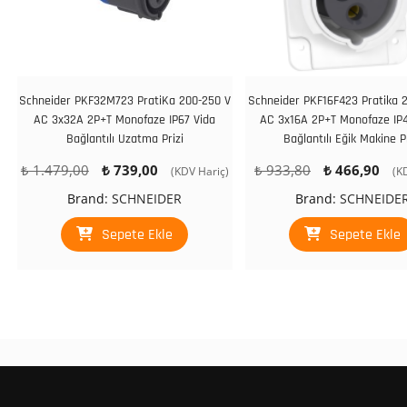
Schneider PKF32M723 PratiKa 200-250 V
Schneider PKF16F423 Pratika 
AC 3x32A 2P+T Monofaze IP67 Vida
AC 3x16A 2P+T Monofaze IP4
Bağlantılı Uzatma Prizi
Bağlantılı Eğik Makine Pr
Orijinal
Şu
Orijinal
Şu
₺
1.479,00
₺
739,00
₺
933,80
₺
466,90
(KDV Hariç)
(K
fiyat:
andaki
fiyat:
an
Brand:
SCHNEIDER
Brand:
SCHNEIDE
₺ 1.479,00.
fiyat:
₺ 933,80.
fiy
₺ 739,00.
₺ 
Sepete Ekle
Sepete Ekle