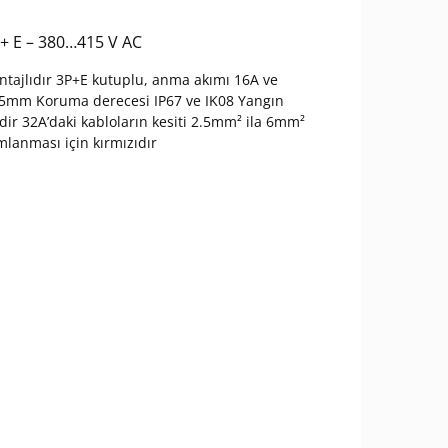
P + E – 380…415 V AC
montajlıdır 3P+E kutuplu, anma akımı 16A ve
 85mm Koruma derecesi IP67 ve IK08 Yangın
indir 32A’daki kabloların kesiti 2.5mm² ila 6mm²
ımlanması için kırmızıdır