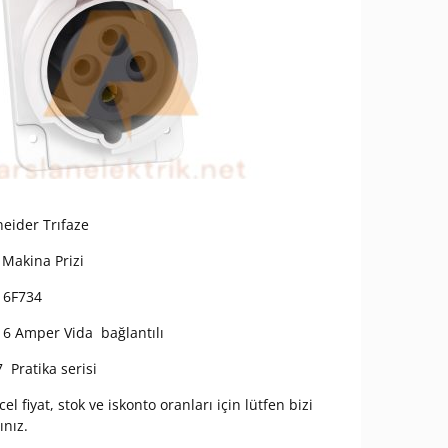
eider Trıfaze
 Makina Prizi
16F734
16 Amper Vida bağlantılı
7 Pratika serisi
el fiyat, stok ve iskonto oranları için lütfen bizi
ınız.