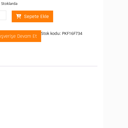
 Stoklarda
neider
Sepete Ekle
16F734
ika
Stok kodu:
PKF16F734
lışverişe Devam Et
V
6A
E
aze
antılı
ine
t