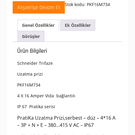
380-
Stok kodu:
PKF16M734
Alışverişe Devam Et
415
V
AC
Genel Özellikler
Ek Özellikler
4x16A
3P+T
Görüşler
Trifaze
IP67
Ürün Bilgileri
Vida
Bağlantılı
Schneider Trıfaze
Uzatma
Prizi
Uzatma prizi
adet
PKF16M734
4 X 16 Amper Vida bağlantılı
IP 67 Pratika serisi
PratiKa Uzatma Prizi,serbest – düz – 4*16 A
– 3P + N + E – 380…415 V AC – IP67