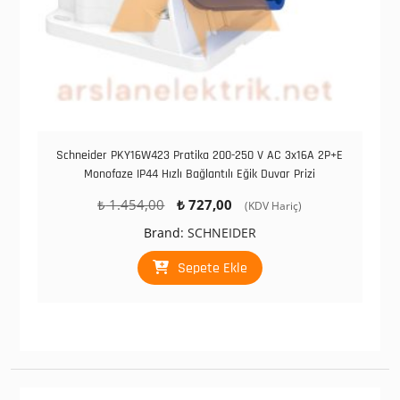
Schneider PKY16W423 Pratika 200-250 V AC 3x16A 2P+E
Monofaze IP44 Hızlı Bağlantılı Eğik Duvar Prizi
Orijinal
Şu
₺
1.454,00
₺
727,00
(KDV Hariç)
fiyat:
andaki
Brand:
SCHNEIDER
₺ 1.454,00.
fiyat:
₺ 727,00.
Sepete Ekle