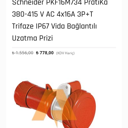
Schneider PKF16M734 PratiKa
380-415 V AC 4x16A 3P+T
Trifaze IP67 Vida Bağlantılı
Uzatma Prizi
Orijinal
Şu
₺
1.556,00
₺
778,00
(KDV Hariç)
fiyat:
andaki
₺ 1.556,00.
fiyat:
₺ 778,00.