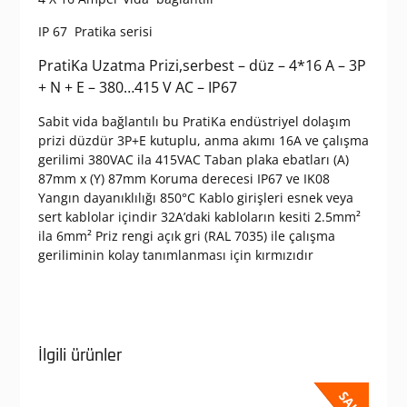
IP 67 Pratika serisi
PratiKa Uzatma Prizi,serbest – düz – 4*16 A – 3P
+ N + E – 380…415 V AC – IP67
Sabit vida bağlantılı bu PratiKa endüstriyel dolaşım
prizi düzdür 3P+E kutuplu, anma akımı 16A ve çalışma
gerilimi 380VAC ila 415VAC Taban plaka ebatları (A)
87mm x (Y) 87mm Koruma derecesi IP67 ve IK08
Yangın dayanıklılığı 850°C Kablo girişleri esnek veya
sert kablolar içindir 32A’daki kabloların kesiti 2.5mm²
ila 6mm² Priz rengi açık gri (RAL 7035) ile çalışma
geriliminin kolay tanımlanması için kırmızıdır
İlgili ürünler
SALE!