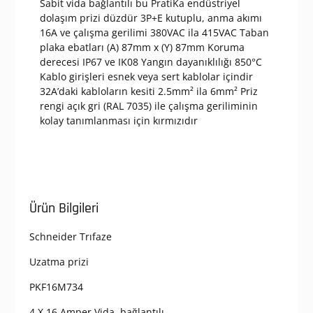
Sabit vida bağlantılı bu PratiKa endüstriyel
dolaşım prizi düzdür 3P+E kutuplu, anma akımı
16A ve çalışma gerilimi 380VAC ila 415VAC Taban
plaka ebatları (A) 87mm x (Y) 87mm Koruma
derecesi IP67 ve IK08 Yangın dayanıklılığı 850°C
Kablo girişleri esnek veya sert kablolar içindir
32A’daki kabloların kesiti 2.5mm² ila 6mm² Priz
rengi açık gri (RAL 7035) ile çalışma geriliminin
kolay tanımlanması için kırmızıdır
Ürün Bilgileri
Schneider Trıfaze
Uzatma prizi
PKF16M734
4 X 16 Amper Vida bağlantılı