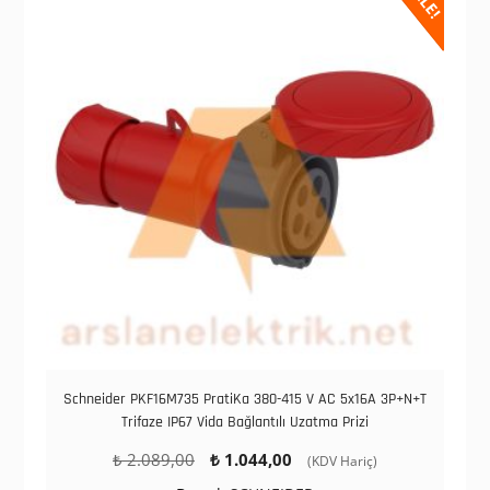
Schneider PKF16M735 PratiKa 380-415 V AC 5x16A 3P+N+T
Trifaze IP67 Vida Bağlantılı Uzatma Prizi
Orijinal
Şu
₺
2.089,00
₺
1.044,00
(KDV Hariç)
fiyat:
andaki