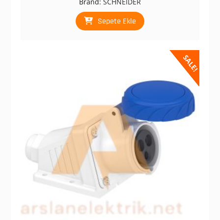
Brand:
SCHNEIDER
₺ 2.089,00.
fiyat:
₺ 1.044,00.
Sepete Ekle
SALE!