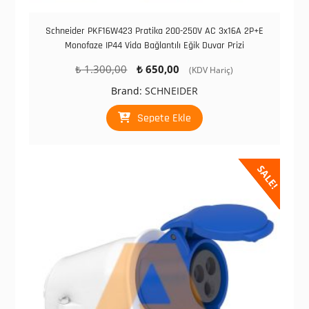
Schneider PKF16W423 Pratika 200-250V AC 3x16A 2P+E
Monofaze IP44 Vida Bağlantılı Eğik Duvar Prizi
Orijinal
Şu
₺
1.300,00
₺
650,00
(KDV Hariç)
fiyat:
andaki
Brand:
SCHNEIDER
₺ 1.300,00.
fiyat:
₺ 650,00.
Sepete Ekle
SALE!