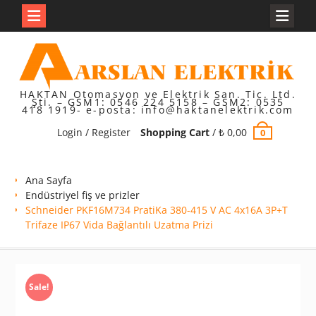
Skip
to
content
HAKTAN Otomasyon ve Elektrik San. Tic. Ltd.
Şti. – GSM1: 0546 224 5158 – GSM2: 0535
418 1919- e-posta: info@haktanelektrik.com
Login / Register
Shopping Cart
/
₺
0,00
0
Ana Sayfa
Endüstriyel fiş ve prizler
Schneider PKF16M734 PratiKa 380-415 V AC 4x16A 3P+T
Trifaze IP67 Vida Bağlantılı Uzatma Prizi
Sale!