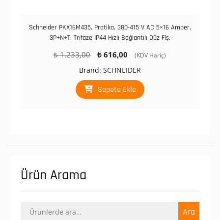
Schneider PKX16M435, Pratika, 380-415 V AC 5×16 Amper,
3P+N+T, Trıfaze IP44 Hızlı Bağlantılı Düz Fiş,
Orijinal
Şu
₺
1.233,00
₺
616,00
(KDV Hariç)
fiyat:
andaki
Brand:
SCHNEIDER
₺ 1.233,00.
fiyat:
₺ 616,00.
Sepete Ekle
Ürün Arama
Ara:
Ara