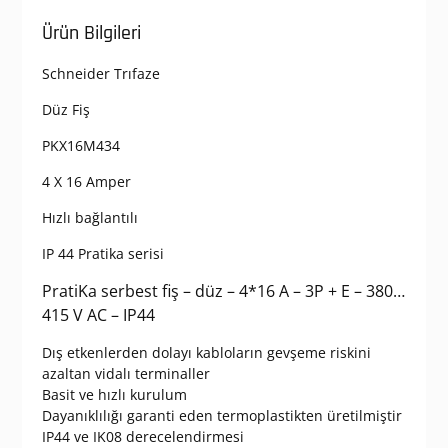
Ürün Bilgileri
Schneider Trıfaze
Düz Fiş
PKX16M434
4 X 16 Amper
Hızlı bağlantılı
IP 44 Pratika serisi
PratiKa serbest fiş – düz – 4*16 A – 3P + E – 380…
415 V AC – IP44
Dış etkenlerden dolayı kabloların gevşeme riskini
azaltan vidalı terminaller
Basit ve hızlı kurulum
Dayanıklılığı garanti eden termoplastikten üretilmiştir
IP44 ve IK08 derecelendirmesi