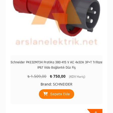
Schneider PKE32M734 PratiKa 380-415 V AC 4x32A 3P+T Trifaze
IP67 Vida Bağlantılı Düz Fiş
Orijinal
Şu
₺
1.509,00
₺
750,00
(KDV Hariç)
fiyat:
andaki
Brand:
SCHNEIDER
₺ 1.509,00.
fiyat:
₺ 750,00.
Sepete Ekle