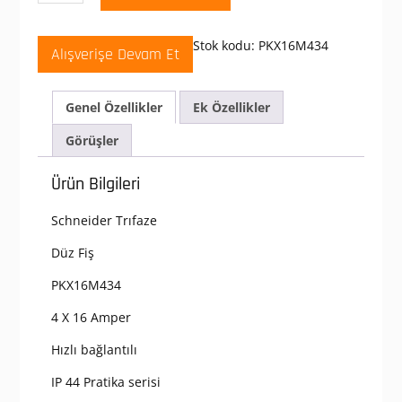
PKX16M434
PratiKa
380-
Stok kodu:
PKX16M434
Alışverişe Devam Et
415
V
AC
Genel Özellikler
Ek Özellikler
4x16A
3P+T
Görüşler
Trifaze
IP44
Ürün Bilgileri
Hızlı
Bağlantılı
Schneider Trıfaze
Düz
Fiş
Düz Fiş
adet
PKX16M434
4 X 16 Amper
Hızlı bağlantılı
IP 44 Pratika serisi