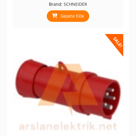
fiyat:
andaki
Brand:
SCHNEIDER
₺ 1.935,00.
fiyat:
₺ 967,00.
Sepete Ekle
SALE!