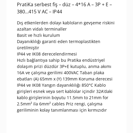
PratiKa serbest fiş – düz – 4*16 A – 3P + E –
380…415 V AC – IP44
Dış etkenlerden dolayı kabloların gevşeme riskini
azaltan vidalı terminaller
Basit ve hızlı kurulum
Dayanıklılığı garanti eden termoplastikten
üretilmiştir
IP44 ve IK08 derecelendirmesi
Hızlı bağlantıya sahip bu Pratika endüstriyel
dolaşım prizi düzdür 3P+E kutuplu, anma akımı
16A ve çalışma gerilimi 400VAC Taban plaka
ebatları (A) 65mm x (Y) 139mm Koruma derecesi
IP44 ve IK08 Yangın dayanıklılığı 850°C Kablo
girişleri esnek veya sert kablolar içindir 32A’daki
kablo girişlerinin boyutu 11.5mm to 21mm for
2.5mm² ila 6mm² cables Priz rengi, çalışma
geriliminin kolay tanımlanması için kırmızıdır