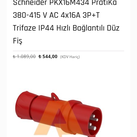
Schneider PKX16M434 PratiKa
380-415 V AC 4x16A 3P+T
Trifaze IP44 Hızlı Bağlantılı Düz
Fiş
Orijinal
Şu
₺
1.089,00
₺
544,00
(KDV Hariç)
fiyat:
andaki
₺ 1.089,00.
fiyat:
₺ 544,00.