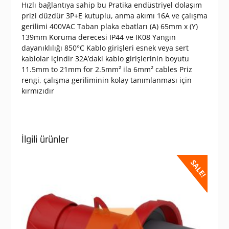
Hızlı bağlantıya sahip bu Pratika endüstriyel dolaşım
prizi düzdür 3P+E kutuplu, anma akımı 16A ve çalışma
gerilimi 400VAC Taban plaka ebatları (A) 65mm x (Y)
139mm Koruma derecesi IP44 ve IK08 Yangın
dayanıklılığı 850°C Kablo girişleri esnek veya sert
kablolar içindir 32A’daki kablo girişlerinin boyutu
11.5mm to 21mm for 2.5mm² ila 6mm² cables Priz
rengi, çalışma geriliminin kolay tanımlanması için
kırmızıdır
İlgili ürünler
SALE!