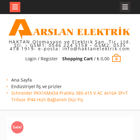
Skip
to
content
HAKTAN Otomasyon ve Elektrik San. Tic. Ltd.
Şti. – GSM1: 0546 224 5158 – GSM2: 0535
418 1919- e-posta: info@haktanelektrik.com
Login / Register
Shopping Cart
/
₺
0,00
0
Ana Sayfa
Endüstriyel fiş ve prizler
Schneider PKX16M434 PratiKa 380-415 V AC 4x16A 3P+T
Trifaze IP44 Hızlı Bağlantılı Düz Fiş
Sale!