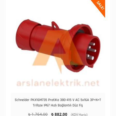
SALE!
Schneider PKX16M735 PratiKa 380-415 V AC 5x16A 3P+N+T
Trifaze IP67 Hızlı Bağlantılı Düz Fiş
Orijinal
Şu
₺
1.764,00
₺
882,00
(KDV Hariç)