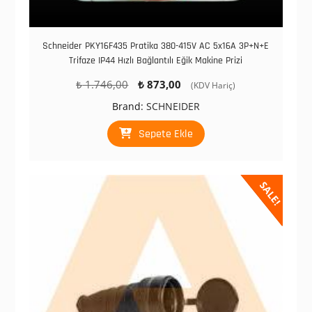
Schneider PKY16F435 Pratika 380-415V AC 5x16A 3P+N+E
Trifaze IP44 Hızlı Bağlantılı Eğik Makine Prizi
Orijinal
Şu
₺
1.746,00
₺
873,00
(KDV Hariç)
fiyat:
andaki
Brand:
SCHNEIDER
₺ 1.746,00.
fiyat:
₺ 873,00.
Sepete Ekle
SALE!