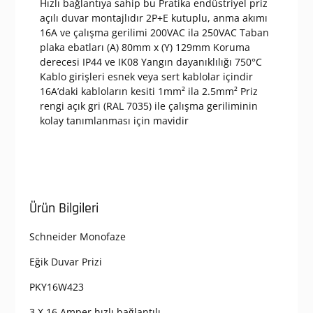
Hızlı bağlantıya sahip bu Pratika endüstriyel priz
açılı duvar montajlıdır 2P+E kutuplu, anma akımı
16A ve çalışma gerilimi 200VAC ila 250VAC Taban
plaka ebatları (A) 80mm x (Y) 129mm Koruma
derecesi IP44 ve IK08 Yangın dayanıklılığı 750°C
Kablo girişleri esnek veya sert kablolar içindir
16A’daki kabloların kesiti 1mm² ila 2.5mm² Priz
rengi açık gri (RAL 7035) ile çalışma geriliminin
kolay tanımlanması için mavidir
Ürün Bilgileri
Schneider Monofaze
Eğik Duvar Prizi
PKY16W423
3 X 16 Amper hızlı bağlantılı