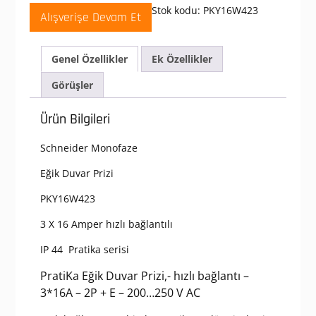
200-
Stok kodu:
PKY16W423
Alışverişe Devam Et
250
V
AC
Genel Özellikler
Ek Özellikler
3x16A
2P+E
Görüşler
Monofaze
IP44
Ürün Bilgileri
Hızlı
Bağlantılı
Schneider Monofaze
Eğik
Duvar
Eğik Duvar Prizi
Prizi
adet
PKY16W423
3 X 16 Amper hızlı bağlantılı
IP 44 Pratika serisi
PratiKa Eğik Duvar Prizi,- hızlı bağlantı –
3*16A – 2P + E – 200…250 V AC