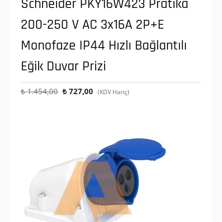
Schneider PKY16W423 Pratika
200-250 V AC 3x16A 2P+E
Monofaze IP44 Hızlı Bağlantılı
Eğik Duvar Prizi
Orijinal
Şu
₺
1.454,00
₺
727,00
(KDV Hariç)
fiyat:
andaki
₺ 1.454,00.
fiyat:
₺ 727,00.