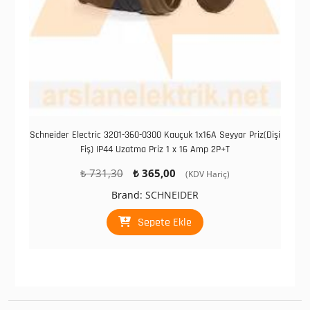
Schneider Electric 3201-360-0300 Kauçuk 1x16A Seyyar Priz(Dişi
Fiş) IP44 Uzatma Priz 1 x 16 Amp 2P+T
Orijinal
Şu
₺
731,30
₺
365,00
(KDV Hariç)
fiyat:
andaki
Brand:
SCHNEIDER
₺ 731,30.
fiyat:
₺ 365,00.
Sepete Ekle