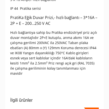
IP 44 Pratika serisi
PratiKa Eğik Duvar Prizi,- hızlı bağlantı – 3*16A –
2P + E – 200…250 V AC
Hızlı bağlantıya sahip bu Pratika endüstriyel priz açılı
duvar montajlıdır 2P+E kutuplu, anma akımı 16A ve
çalışma gerilimi 200VAC ila 250VAC Taban plaka
ebatları (A) 80mm x (Y) 129mm Koruma derecesi IP44
ve IK08 Yangın dayanıklılığı 750°C Kablo girişleri
esnek veya sert kablolar içindir 16A’daki kabloların
kesiti 1mm² ila 2.5mm² Priz rengi açık gri (RAL 7035)
ile çalışma geriliminin kolay tanımlanması için
mavidir
İlgili ürünler