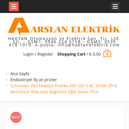
Skip
to
content
HAKTAN Otomasyon ve Elektrik San. Tic. Ltd.
Şti. – GSM1: 0546 224 5158 – GSM2: 0535
418 1919- e-posta: info@haktanelektrik.com
Login / Register
Shopping Cart
/
₺
0,00
0
Ana Sayfa
Endüstriyel fiş ve prizler
Schneider PKY16W423 Pratika 200-250 V AC 3x16A 2P+E
Monofaze IP44 Hızlı Bağlantılı Eğik Duvar Prizi
Sale!