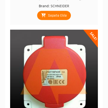
fiyat:
andaki
Brand:
SCHNEIDER
₺ 1.764,00.
fiyat:
₺ 882,00.
Sepete Ekle
SALE!