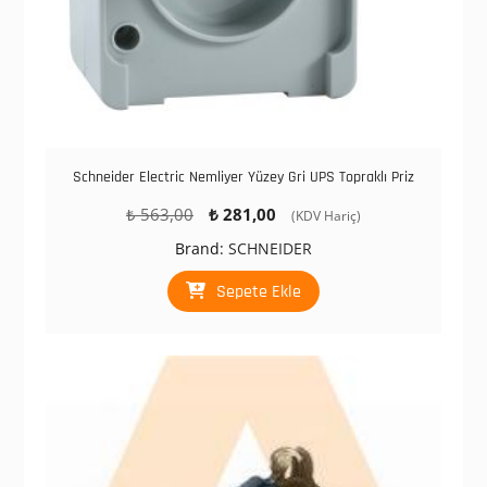
Schneider Electric Nemliyer Yüzey Gri UPS Topraklı Priz
Orijinal
Şu
₺
563,00
₺
281,00
(KDV Hariç)
fiyat:
andaki
Brand:
SCHNEIDER
₺ 563,00.
fiyat:
₺ 281,00.
Sepete Ekle