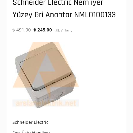
Schneider Electric Nemliyer
Yüzey Gri Anahtar NML0100133
Orijinal
Şu
₺
491,00
₺
245,00
(KDV Hariç)
fiyat:
andaki
₺ 491,00.
fiyat:
₺ 245,00.
Schneider Electric
Sıva Üstü Nemliyer