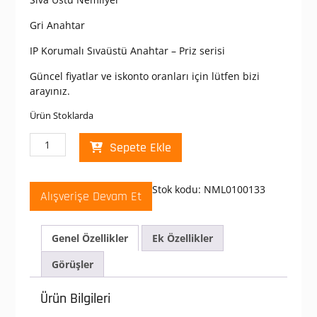
Gri Anahtar
IP Korumalı Sıvaüstü Anahtar – Priz serisi
Güncel fiyatlar ve iskonto oranları için lütfen bizi
arayınız.
Ürün Stoklarda
Schneider
Sepete Ekle
Electric
Nemliyer
Yüzey
Stok kodu:
NML0100133
Alışverişe Devam Et
Gri
Anahtar
NML0100133
Genel Özellikler
Ek Özellikler
adet
Görüşler
Ürün Bilgileri