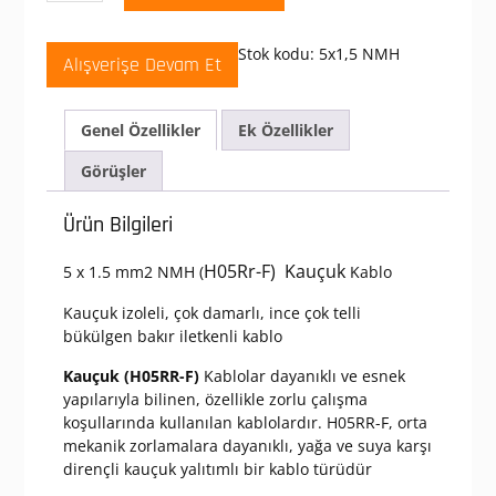
mm
H05Rr-
Stok kodu:
5x1,5 NMH
Alışverişe Devam Et
F
(Nmh)
Kauçuk
Genel Özellikler
Ek Özellikler
Kablo
adet
Görüşler
Ürün Bilgileri
H05Rr-F) Kauçuk
5 x 1.5 mm2 NMH (
Kablo
Kauçuk izoleli, çok damarlı, ince çok telli
bükülgen bakır iletkenli kablo
Kauçuk (H05RR-F)
Kablolar dayanıklı ve esnek
yapılarıyla bilinen, özellikle zorlu çalışma
koşullarında kullanılan kablolardır. H05RR-F, orta
mekanik zorlamalara dayanıklı, yağa ve suya karşı
dirençli kauçuk yalıtımlı bir kablo türüdür