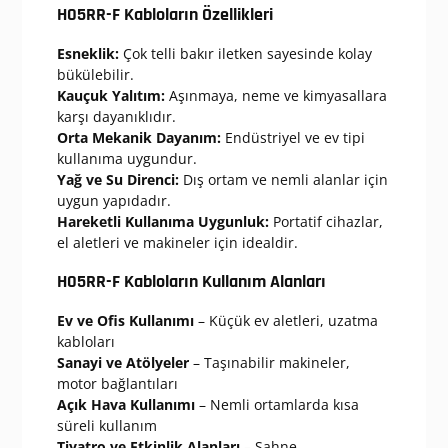
H05RR-F Kabloların Özellikleri
Esneklik:
Çok telli bakır iletken sayesinde kolay
bükülebilir.
Kauçuk Yalıtım:
Aşınmaya, neme ve kimyasallara
karşı dayanıklıdır.
Orta Mekanik Dayanım:
Endüstriyel ve ev tipi
kullanıma uygundur.
Yağ ve Su Direnci:
Dış ortam ve nemli alanlar için
uygun yapıdadır.
Hareketli Kullanıma Uygunluk:
Portatif cihazlar,
el aletleri ve makineler için idealdir.
H05RR-F Kabloların Kullanım Alanları
Ev ve Ofis Kullanımı
– Küçük ev aletleri, uzatma
kabloları
Sanayi ve Atölyeler
– Taşınabilir makineler,
motor bağlantıları
Açık Hava Kullanımı
– Nemli ortamlarda kısa
süreli kullanım
Tiyatro ve Etkinlik Alanları
– Sahne