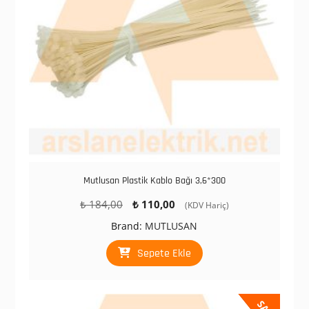
Mutlusan Plastik Kablo Bağı 3,6*300
Orijinal
Şu
₺
184,00
₺
110,00
(KDV Hariç)
fiyat:
andaki
Brand:
MUTLUSAN
₺ 184,00.
fiyat:
₺ 110,00.
Sepete Ekle