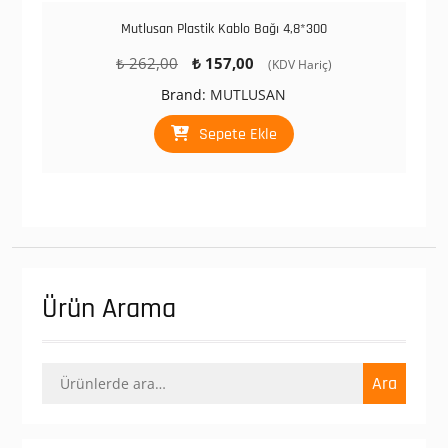
Mutlusan Plastik Kablo Bağı 4,8*300
Orijinal
Şu
₺
262,00
₺
157,00
(KDV Hariç)
fiyat:
andaki
Brand:
MUTLUSAN
₺ 262,00.
fiyat:
₺ 157,00.
Sepete Ekle
Ürün Arama
Ara:
Ara