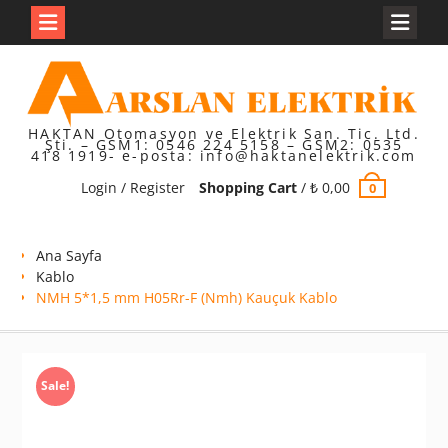
Skip
to
content
HAKTAN Otomasyon ve Elektrik San. Tic. Ltd.
Şti. – GSM1: 0546 224 5158 – GSM2: 0535
418 1919- e-posta: info@haktanelektrik.com
Login / Register
Shopping Cart
/
₺
0,00
0
Ana Sayfa
Kablo
NMH 5*1,5 mm H05Rr-F (Nmh) Kauçuk Kablo
Sale!