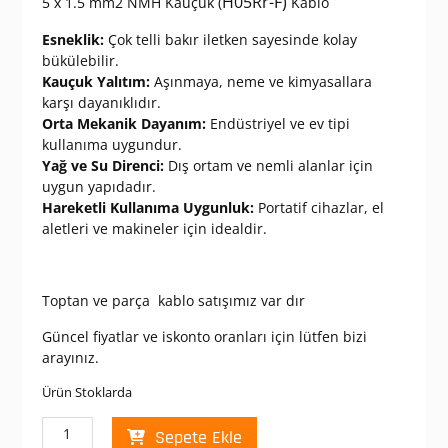
H05Rr-F)
5 x 1.5 mm2 NMH Kauçuk (
Kablo
Esneklik:
Çok telli bakır iletken sayesinde kolay
bükülebilir.
Kauçuk Yalıtım:
Aşınmaya, neme ve kimyasallara
karşı dayanıklıdır.
Orta Mekanik Dayanım:
Endüstriyel ve ev tipi
kullanıma uygundur.
Yağ ve Su Direnci:
Dış ortam ve nemli alanlar için
uygun yapıdadır.
Hareketli Kullanıma Uygunluk:
Portatif cihazlar, el
aletleri ve makineler için idealdir.
Toptan ve parça kablo satışımız var dır
Güncel fiyatlar ve iskonto oranları için lütfen bizi
arayınız.
Ürün Stoklarda
NMH
Sepete Ekle
5*1,5