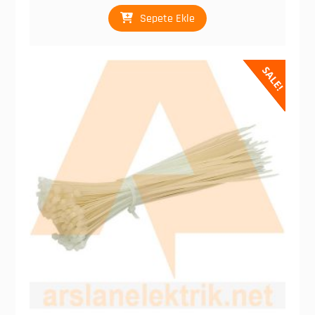
₺ 139,20.
Sepete Ekle
SALE!