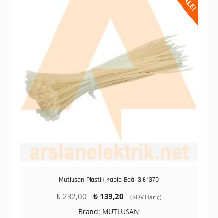
SALE!
Mutlusan Plastik Kablo Bağı 3,6*370
Orijinal
Şu
₺
232,00
₺
139,20
(KDV Hariç)
fiyat:
andaki
Brand:
MUTLUSAN
₺ 232,00.
fiyat: