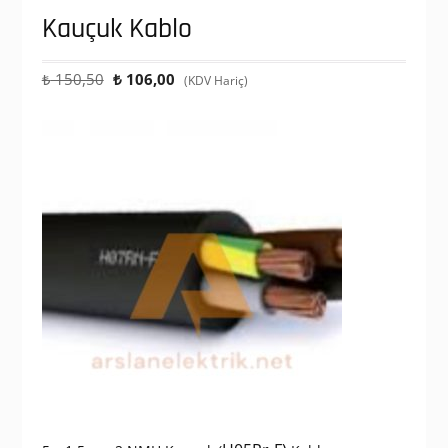
Kauçuk Kablo
Orijinal
Şu
₺
150,50
₺
106,00
(KDV Hariç)
fiyat:
andaki
₺ 150,50.
fiyat:
₺ 106,00.