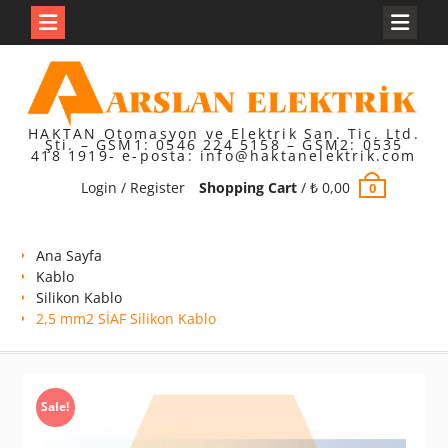
Skip
to
content
HAKTAN Otomasyon ve Elektrik San. Tic. Ltd.
Şti. – GSM1: 0546 224 5158 – GSM2: 0535
418 1919- e-posta: info@haktanelektrik.com
Login / Register
Shopping Cart
/
₺
0,00
0
Ana Sayfa
Kablo
Silikon Kablo
2,5 mm2 SİAF Silikon Kablo
Sale!