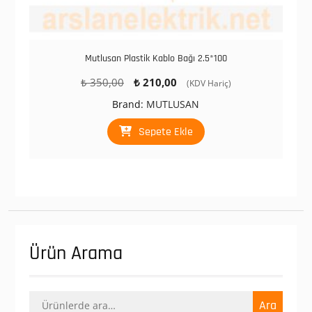
Mutlusan Plastik Kablo Bağı 2.5*100
Orijinal
Şu
₺
350,00
₺
210,00
(KDV Hariç)
fiyat:
andaki
Brand:
MUTLUSAN
₺ 350,00.
fiyat:
₺ 210,00.
Sepete Ekle
Ürün Arama
Ara:
Ara