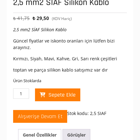
2,5 mm2 SİAF Silikon Kablo
Orijinal
Şu
₺
41,75
₺
29,50
(KDV Hariç)
fiyat:
andaki
2,5 mm2 SİAF Silikon Kablo
₺ 41,75.
fiyat:
₺ 29,50.
Güncel fiyatlar ve iskonto oranları için lütfen bizi
arayınız.
Kırmızı, Siyah, Mavi, Kahve, Gri, Sarı renk çeşitleri
toptan ve parça silikon kablo satışımız var dır
Ürün Stoklarda
2,5
Sepete Ekle
mm2
SİAF
Silikon
Stok kodu:
2,5 SIAF
Alışverişe Devam Et
Kablo
adet
Genel Özellikler
Görüşler