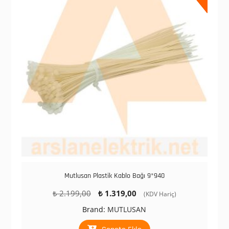
Mutlusan Plastik Kablo Bağı 9*940
Orijinal
Şu
₺
2.199,00
₺
1.319,00
(KDV Hariç)
fiyat:
andaki
Brand:
MUTLUSAN
₺ 2.199,00.
fiyat:
₺ 1.319,00.