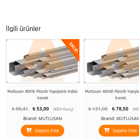
İlgili ürünler
SALE!
Mutlusan 40X16 Plastik Yapışkanlı Kablo
Mutlusan 40X40 Plastik Yapışk
Kanalı
Kanalı
Orijinal
Şu
Orijinal
Şu
₺
88,41
₺
53,00
₺
131,06
₺
78,50
(KDV Hariç)
(KD
fiyat:
andaki
fiyat:
and
Brand:
MUTLUSAN
Brand:
MUTLUSA
₺ 88,41.
fiyat:
₺ 131,06.
fiya
₺ 53,00.
₺ 7
Sepete Ekle
Sepete Ekle