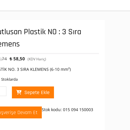
tlusan Plastik NO : 3 Sıra
emens
Orijinal
Şu
,74
₺
58,50
(KDV Hariç)
fiyat:
andaki
STİK NO. 3 SIRA KLEMENS (6-10 mm²)
₺ 97,74.
fiyat:
₺ 58,50.
 Stoklarda
lusan
Sepete Ekle
tik
Stok kodu:
015 094 150003
lışverişe Devam Et
mens