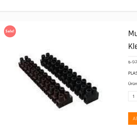
Mu
Sale!
Kl
₺
97
PLA
Ürün
Mut
Plas
NO
:
A
3
Sıra
Kle