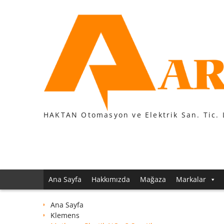
Skip
to
content
HAKTAN Otomasyon ve Elektrik San. Tic. 
Ana Sayfa
Hakkımızda
Mağaza
Markalar
Ana Sayfa
Klemens