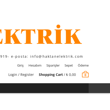
1919- e-posta: info@haktanelektrik.com
Giriş
Hesabım
Siparişler
Sepet
Ödeme
Login / Register
Shopping Cart
/
₺
0,00
0