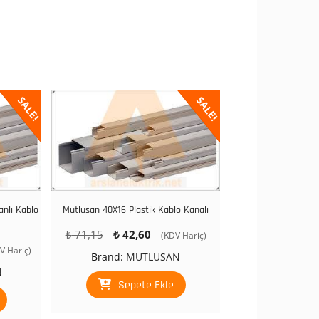
SALE!
SALE!
anlı Kablo
Mutlusan 40X16 Plastik Kablo Kanalı
Orijinal
Şu
₺
71,15
₺
42,60
(KDV Hariç)
fiyat:
andaki
V Hariç)
Brand:
MUTLUSAN
aki
₺ 71,15.
fiyat:
N
t:
₺ 42,60.
Sepete Ekle
8,50.