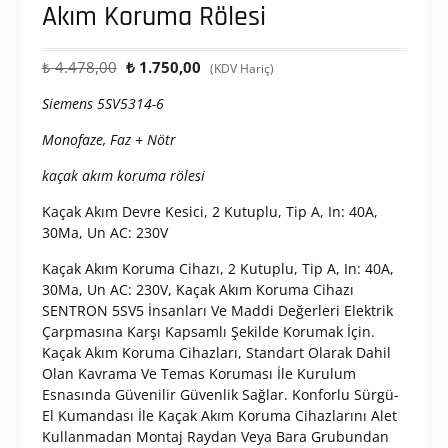
Akım Koruma Rölesi
Orijinal
Şu
₺
4.478,00
₺
1.750,00
(KDV Hariç)
fiyat:
andaki
Siemens 5SV5314-6
₺ 4.478,00.
fiyat:
₺ 1.750,00.
Monofaze, Faz + Nötr
kaçak akım koruma rölesi
Kaçak Akım Devre Kesici, 2 Kutuplu, Tip A, In: 40A,
30Ma, Un AC: 230V
Kaçak Akım Koruma Cihazı, 2 Kutuplu, Tip A, In: 40A,
30Ma, Un AC: 230V, Kaçak Akım Koruma Cihazı
SENTRON 5SV5 İnsanları Ve Maddi Değerleri Elektrik
Çarpmasına Karşı Kapsamlı Şekilde Korumak İçin.
Kaçak Akım Koruma Cihazları, Standart Olarak Dahil
Olan Kavrama Ve Temas Koruması İle Kurulum
Esnasında Güvenilir Güvenlik Sağlar. Konforlu Sürgü-
El Kumandası İle Kaçak Akım Koruma Cihazlarını Alet
Kullanmadan Montaj Raydan Veya Bara Grubundan