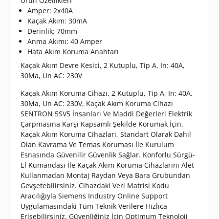
Ürün Özellikleri
Amper: 2x40A
Kaçak Akım: 30mA
Derinlik: 70mm
Anma Akımı: 40 Amper
Hata Akım Koruma Anahtarı
Kaçak Akım Devre Kesici, 2 Kutuplu, Tip A, In: 40A,
30Ma, Un AC: 230V
Kaçak Akım Koruma Cihazı, 2 Kutuplu, Tip A, In: 40A,
30Ma, Un AC: 230V, Kaçak Akım Koruma Cihazı
SENTRON 5SV5 İnsanları Ve Maddi Değerleri Elektrik
Çarpmasına Karşı Kapsamlı Şekilde Korumak İçin.
Kaçak Akım Koruma Cihazları, Standart Olarak Dahil
Olan Kavrama Ve Temas Koruması İle Kurulum
Esnasında Güvenilir Güvenlik Sağlar. Konforlu Sürgü-
El Kumandası İle Kaçak Akım Koruma Cihazlarını Alet
Kullanmadan Montaj Raydan Veya Bara Grubundan
Gevşetebilirsiniz. Cihazdaki Veri Matrisi Kodu
Aracılığıyla Siemens Industry Online Support
Uygulamasındaki Tüm Teknik Verilere Hızlıca
Erişebilirsiniz. Güvenliğiniz İçin Optimum Teknoloji