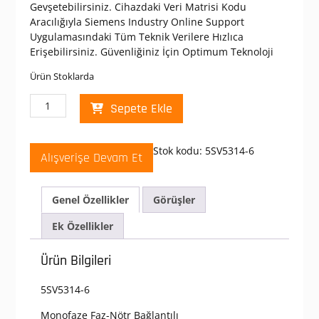
Gevşetebilirsiniz. Cihazdaki Veri Matrisi Kodu
Aracılığıyla Siemens Industry Online Support
Uygulamasındaki Tüm Teknik Verilere Hızlıca
Erişebilirsiniz. Güvenliğiniz İçin Optimum Teknoloji
Ürün Stoklarda
Siemens
Sepete Ekle
5SV5314-
6
A
Stok kodu:
5SV5314-6
Alışverişe Devam Et
Tipi
2x40Amper
230V.
Genel Özellikler
Görüşler
30Ma
Kaçak
Ek Özellikler
Akım
Koruma
Ürün Bilgileri
Rölesi
adet
5SV5314-6
Monofaze Faz-Nötr Bağlantılı