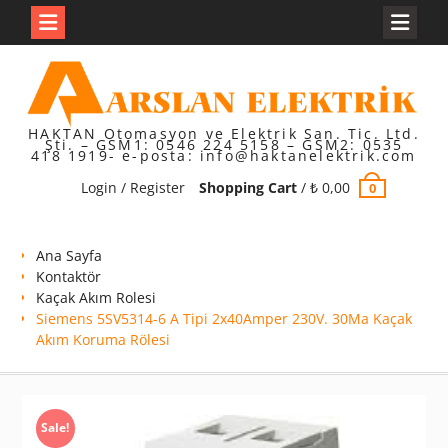
Skip
to
content
HAKTAN Otomasyon ve Elektrik San. Tic. Ltd.
Şti. – GSM1: 0546 224 5158 – GSM2: 0535
418 1919- e-posta: info@haktanelektrik.com
Login / Register
Shopping Cart
/
₺
0,00
0
Ana Sayfa
Kontaktör
Kaçak Akım Rolesi
Siemens 5SV5314-6 A Tipi 2x40Amper 230V. 30Ma Kaçak
Akım Koruma Rölesi
Sale!