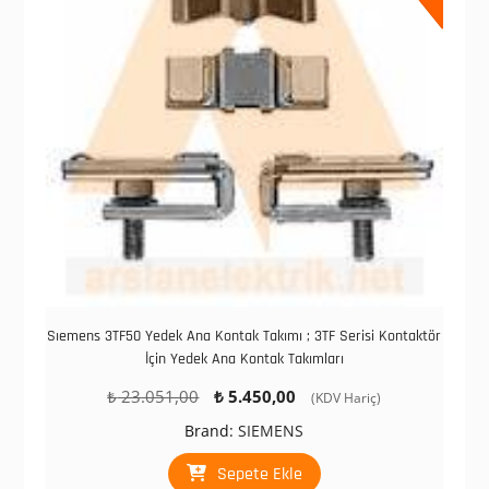
Sıemens 3TF50 Yedek Ana Kontak Takımı ; 3TF Serisi Kontaktör
İçin Yedek Ana Kontak Takımları
Orijinal
Şu
₺
23.051,00
₺
5.450,00
(KDV Hariç)
fiyat:
andaki
Brand:
SIEMENS
₺ 23.051,00.
fiyat:
₺ 5.450,00.
Sepete Ekle