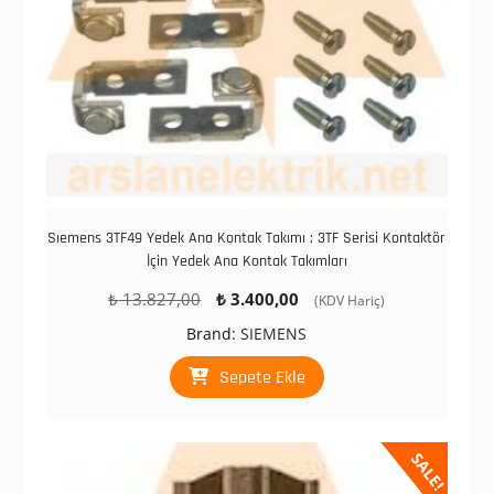
Sıemens 3TF49 Yedek Ana Kontak Takımı ; 3TF Serisi Kontaktör
İçin Yedek Ana Kontak Takımları
Orijinal
Şu
₺
13.827,00
₺
3.400,00
(KDV Hariç)
fiyat:
andaki
Brand:
SIEMENS
₺ 13.827,00.
fiyat:
₺ 3.400,00.
Sepete Ekle
SALE!