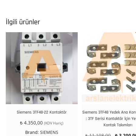
İlgili ürünler
Siemens 3TF48-22 Kontaktör
Sıemens 3TF48 Yedek Ana Kon
; 3TF Serisi Kontaktör İçin Y
₺
4.350,00
(KDV Hariç)
Kontak Takımları
Brand:
SIEMENS
Orijinal
₺
11.108,00
₺
3.200,0