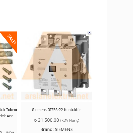
SALE!
tak Takımı
Siemens 3TF56-22 Kontaktör
edek Ana
₺
31.500,00
(KDV Hariç)
Brand:
SIEMENS
Şu
0
(KDV