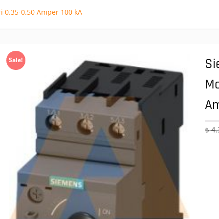
i 0.35-0.50 Amper 100 kA
Si
Sale!
Mo
Am
₺
4.