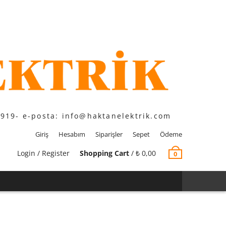
1919- e-posta: info@haktanelektrik.com
Giriş
Hesabım
Siparişler
Sepet
Ödeme
Login / Register
Shopping Cart
/
₺
0,00
0