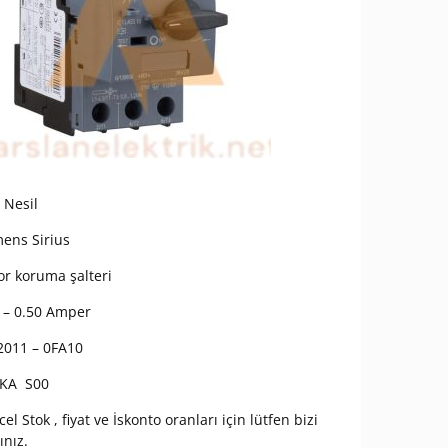
 Nesil
ens Sirius
r koruma şalteri
 – 0.50 Amper
2011 – 0FA10
 KA S00
el Stok , fiyat ve İskonto oranları için lütfen bizi
ınız.