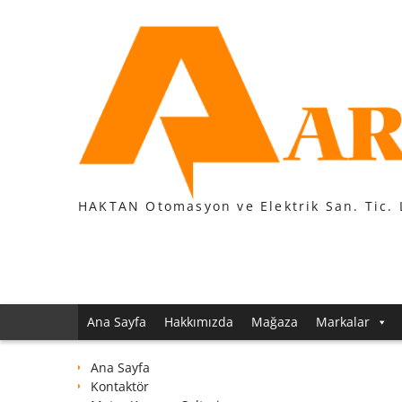
Skip
to
content
HAKTAN Otomasyon ve Elektrik San. Tic. 
Ana Sayfa
Hakkımızda
Mağaza
Markalar
Ana Sayfa
Kontaktör