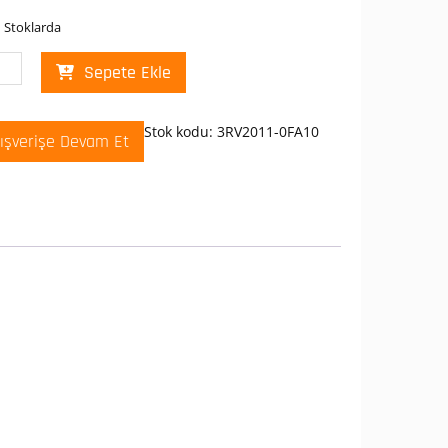
 Stoklarda
mens
Sepete Ekle
2011-
10
us
Stok kodu:
3RV2011-0FA10
lışverişe Devam Et
or
uma
eri
-
er
t