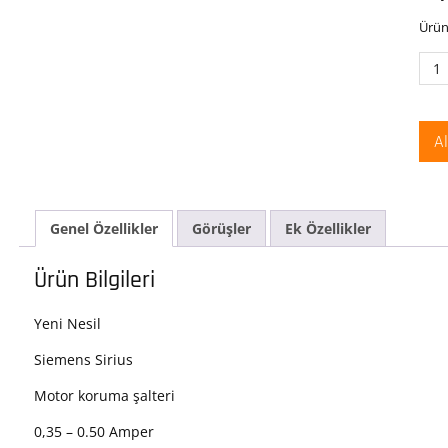
Ürün
Sie
3RV
0FA
Siri
A
Mot
Kor
Şalt
0.35
Genel Özellikler
Görüşler
Ek Özellikler
0.50
Amp
100
Ürün Bilgileri
kA
ade
Yeni Nesil
Siemens Sirius
Motor koruma şalteri
0,35 – 0.50 Amper