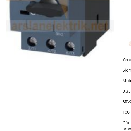
Yeni
Siem
Moto
0,35
3RV
100
Günc
aray