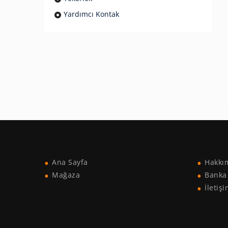
Yardımcı Kontak
Ana Sayfa
Hakkı
Mağaza
Banka 
İletiş