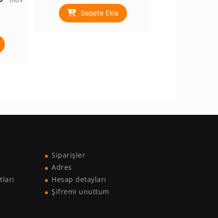
andaki
Sepete Ekle
0.
fiyat:
₺ 3.200,00.
Siparişler
Adres
tları
Hesap detayları
Şifremi unuttum