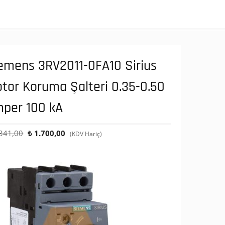
emens 3RV2011-0FA10 Sirius
tor Koruma Şalteri 0.35-0.50
per 100 kA
Orijinal
Şu
341,00
₺
1.700,00
(KDV Hariç)
fiyat:
andaki
₺ 4.341,00.
fiyat:
₺ 1.700,00.