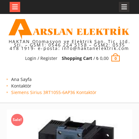
Skip
to
content
HAKTAN Otomasyon ve Elektrik San. Tic. Ltd.
Şti. – GSM1: 0546 224 5158 – GSM2: 0535
418 1919- e-posta: info@haktanelektrik.com
Login / Register
Shopping Cart
/
₺
0,00
0
Ana Sayfa
Kontaktör
Siemens Sirius 3RT1055-6AP36 Kontaktör
Sale!