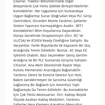
Çıkarlar. Tüketici Bölümlerindeki Diğer
Bileşenlerle Çok Yönlü Şekilde Birleştirilebilirler.
Kontaktörler, Her Uygulama İçin Kumandaya
Uygun Bağlantıyı Sunar (Doğrudan Veya PLC Girişi
Üzerinden). Önceden Monte Yardımcı Şalterler
Sistem Yapınızın Karmaşıklığını Azaltır. 3RT1
Kontaktörleri İklim Koşullarına Dayanıklıdır,
Dünya Genelinde Onaylanmıştır (Örn. IEC Ve
UL/CSA) Ve IE3/IE4 Ready Özelliğine Sahiptir. Bu
Varyantlar, Farklı Boyutlarda Ve Kapsamlı Bir Güç
Aralığında Temin Edilebilir. Bunlar, AC Veya DC
İşletimli Olabilir, Bazı Seçenekler Geniş Gerilim
Aralığına Ve Bir PLC Kumanda Girişine Sahiptir.
Cihazlar, Ana Akım Devresinde Raylar Veya
Kutulu Klemensler Aracılığıyla Bağlanabilir.
Yardımcı Devre Ve Kontrol Devresi İçin Hızlı,
Bakım Gerektirmeyen Ve Sarsılma Güvenliği
Sağlanmış Bir Bağlantı İçin Kesintisiz Yaylı
Bağlantıyla Da Temin Edilebilir. Bu Kontaktörler
İçin Çok Yönlü Aksesuarlar, Örn. Kablajı Büyük
Ölçüde Azaltan Kablaj Modülleri, Yardımcı
Şalterler Veya Klemens Kapakları Mevcuttur.