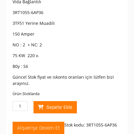
Vida Bağlantılı
3RT1055-6AP36
3TF51 Yerine Muadili
150 Amper
NO : 2 + NC: 2
75 KW 220 v.
B0y : S6
Güncel Stok fiyat ve iskonto oranları için lütfen bizi
arayınız.
Ürün Stoklarda
Siemens
Sepete Ekle
Sirius
3RT1055-
6AP36
Stok kodu:
3RT1055-6AP36
Alışverişe Devam Et
Kontaktör