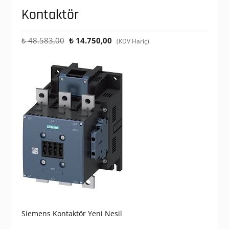
Kontaktör
Orijinal
Şu
₺
48.583,00
₺
14.750,00
(KDV Hariç)
fiyat:
andaki
₺ 48.583,00.
fiyat:
₺ 14.750,00.
Siemens Kontaktör Yeni Nesil