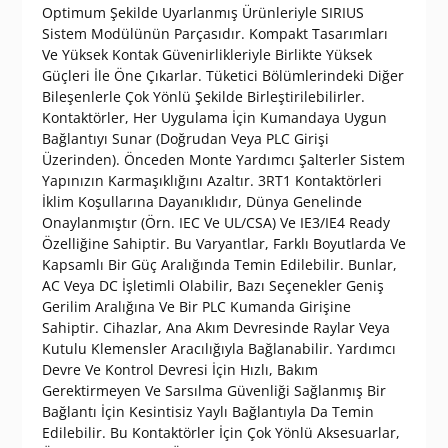
Optimum Şekilde Uyarlanmış Ürünleriyle SIRIUS
Sistem Modülünün Parçasıdır. Kompakt Tasarımları
Ve Yüksek Kontak Güvenirlikleriyle Birlikte Yüksek
Güçleri İle Öne Çıkarlar. Tüketici Bölümlerindeki Diğer
Bileşenlerle Çok Yönlü Şekilde Birleştirilebilirler.
Kontaktörler, Her Uygulama İçin Kumandaya Uygun
Bağlantıyı Sunar (Doğrudan Veya PLC Girişi
Üzerinden). Önceden Monte Yardımcı Şalterler Sistem
Yapınızın Karmaşıklığını Azaltır. 3RT1 Kontaktörleri
İklim Koşullarına Dayanıklıdır, Dünya Genelinde
Onaylanmıştır (Örn. IEC Ve UL/CSA) Ve IE3/IE4 Ready
Özelliğine Sahiptir. Bu Varyantlar, Farklı Boyutlarda Ve
Kapsamlı Bir Güç Aralığında Temin Edilebilir. Bunlar,
AC Veya DC İşletimli Olabilir, Bazı Seçenekler Geniş
Gerilim Aralığına Ve Bir PLC Kumanda Girişine
Sahiptir. Cihazlar, Ana Akım Devresinde Raylar Veya
Kutulu Klemensler Aracılığıyla Bağlanabilir. Yardımcı
Devre Ve Kontrol Devresi İçin Hızlı, Bakım
Gerektirmeyen Ve Sarsılma Güvenliği Sağlanmış Bir
Bağlantı İçin Kesintisiz Yaylı Bağlantıyla Da Temin
Edilebilir. Bu Kontaktörler İçin Çok Yönlü Aksesuarlar,