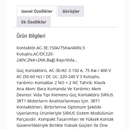
adet
Genel Özellikler
Görüşler
Ek Özellikler
Ürün Bilgileri
Kontaktör,AC-3E,150A/75Kw/400V,3
Kutuplu,AC/DC220-
240V,2NA+2NK,Bağl.Rayı/Vida…
Güç Kontaktörü, AC-3E/AC-3 150 A, 75 Kw / 400 V
AC (50-60 Hz) / DC Uc: 220-240 V 3 Kutuplu,
Yardımcı Kontaklar 2 NO + 2 NC Tahrik: Klasik
Ana Akım: Bara Kumanda Ve Yardımcı Akım
Devresi: Vida Tipi Klemens Güç Kontaktörü SIRIUS
3RT1 Motorların Anahtarlanması İçin. 3RT1
Kontaktörleri, Birbirlerine Optimum Şekilde
Uyarlanmış Ürünleriyle SIRIUS Sistem Modülünün
Parçasıdır. Kompakt Tasarımları Ve Yüksek Kontak
Güvenirlikleriyle Birlikte Yüksek Güçleri İle Öne