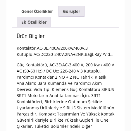
adet
Genel Özellikler
Görüşler
Ek Özellikler
Ürün Bilgileri
Kontaktör,AC-3E,400A/200Kw/400V,3
Kutuplu,AC/DC220-240V,2NA+2NK,Bağl.Rayı/Vid…
Güç Kontaktörü, AC-3E/AC-3 400 A, 200 Kw / 400 V
AC (50-60 Hz) / DC Uc: 220-240 V 3 Kutuplu,
Yardımcı Kontaklar 2 NO + 2 NC Tahrik: Klasik
Ana Akım: Bara Kumanda Ve Yardımcı Akım
Devresi: Vida Tipi Klemens Güç Kontaktörü SIRIUS
3RT1 Motorların Anahtarlanması İçin. 3RT1
Kontaktörleri, Birbirlerine Optimum Şekilde
Uyarlanmış Ürünleriyle SIRIUS Sistem Modülünün
Parçasıdır. Kompakt Tasarımları Ve Yüksek Kontak
Güvenirlikleriyle Birlikte Yüksek Güçleri İle Öne
Çıkarlar. Tüketici Bölümlerindeki Diğer