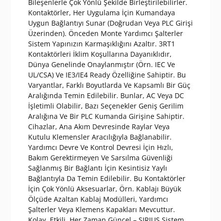
Bileşenlerle Çok Yönlü Şekilde Birleştirilebilirler.
Kontaktörler, Her Uygulama İçin Kumandaya
Uygun Bağlantıyı Sunar (Doğrudan Veya PLC Girişi
Üzerinden). Önceden Monte Yardımcı Şalterler
Sistem Yapınızın Karmaşıklığını Azaltır. 3RT1
Kontaktörleri İklim Koşullarına Dayanıklıdır,
Dünya Genelinde Onaylanmıştır (Örn. IEC Ve
UL/CSA) Ve IE3/IE4 Ready Özelliğine Sahiptir. Bu
Varyantlar, Farklı Boyutlarda Ve Kapsamlı Bir Güç
Aralığında Temin Edilebilir. Bunlar, AC Veya DC
İşletimli Olabilir, Bazı Seçenekler Geniş Gerilim
Aralığına Ve Bir PLC Kumanda Girişine Sahiptir.
Cihazlar, Ana Akım Devresinde Raylar Veya
Kutulu Klemensler Aracılığıyla Bağlanabilir.
Yardımcı Devre Ve Kontrol Devresi İçin Hızlı,
Bakım Gerektirmeyen Ve Sarsılma Güvenliği
Sağlanmış Bir Bağlantı İçin Kesintisiz Yaylı
Bağlantıyla Da Temin Edilebilir. Bu Kontaktörler
İçin Çok Yönlü Aksesuarlar, Örn. Kablajı Büyük
Ölçüde Azaltan Kablaj Modülleri, Yardımcı
Şalterler Veya Klemens Kapakları Mevcuttur.
Kolay, Etkili, Her Zaman Güncel – SIRIUS Sistem