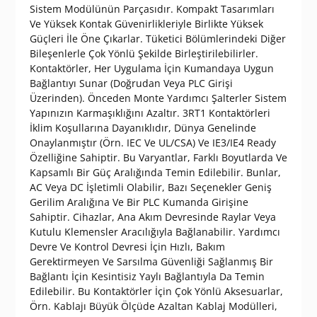
Sistem Modülünün Parçasıdır. Kompakt Tasarımları
Ve Yüksek Kontak Güvenirlikleriyle Birlikte Yüksek
Güçleri İle Öne Çıkarlar. Tüketici Bölümlerindeki Diğer
Bileşenlerle Çok Yönlü Şekilde Birleştirilebilirler.
Kontaktörler, Her Uygulama İçin Kumandaya Uygun
Bağlantıyı Sunar (Doğrudan Veya PLC Girişi
Üzerinden). Önceden Monte Yardımcı Şalterler Sistem
Yapınızın Karmaşıklığını Azaltır. 3RT1 Kontaktörleri
İklim Koşullarına Dayanıklıdır, Dünya Genelinde
Onaylanmıştır (Örn. IEC Ve UL/CSA) Ve IE3/IE4 Ready
Özelliğine Sahiptir. Bu Varyantlar, Farklı Boyutlarda Ve
Kapsamlı Bir Güç Aralığında Temin Edilebilir. Bunlar,
AC Veya DC İşletimli Olabilir, Bazı Seçenekler Geniş
Gerilim Aralığına Ve Bir PLC Kumanda Girişine
Sahiptir. Cihazlar, Ana Akım Devresinde Raylar Veya
Kutulu Klemensler Aracılığıyla Bağlanabilir. Yardımcı
Devre Ve Kontrol Devresi İçin Hızlı, Bakım
Gerektirmeyen Ve Sarsılma Güvenliği Sağlanmış Bir
Bağlantı İçin Kesintisiz Yaylı Bağlantıyla Da Temin
Edilebilir. Bu Kontaktörler İçin Çok Yönlü Aksesuarlar,
Örn. Kablajı Büyük Ölçüde Azaltan Kablaj Modülleri,