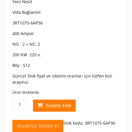
Yeni Nesil
Vida Bağlantılı
3RT1075-6AP36
400 Amper
NO : 2 + NC: 2
200 KW 220 v.
B0y : S12
Güncel Stok fiyat ve iskonto oranları için lütfen bizi
arayınız.
Ürün Stoklarda
Siemens
Sepete Ekle
Sirius
3RT1075-
6AP36
Stok kodu:
3RT1075-6AP36
Alışverişe Devam Et
Kontaktör