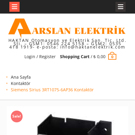
Skip
to
content
HAKTAN Otomasyon ve Elektrik San. Tic. Ltd.
Şti. – GSM1: 0546 224 5158 – GSM2: 0535
418 1919- e-posta: info@haktanelektrik.com
Login / Register
Shopping Cart
/
₺
0,00
0
Ana Sayfa
Kontaktör
Siemens Sirius 3RT1075-6AP36 Kontaktör
Sale!