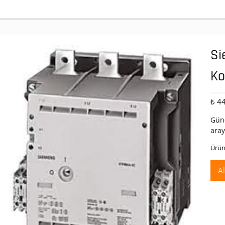
Si
Ko
₺
44
Günc
aray
Ürün
A