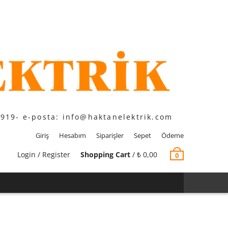
1919- e-posta: info@haktanelektrik.com
Giriş
Hesabım
Siparişler
Sepet
Ödeme
Login / Register
Shopping Cart
/
₺
0,00
0