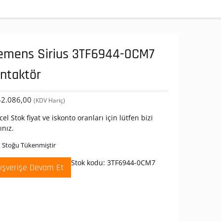
emens Sirius 3TF6944-0CM7
ntaktör
2.086,00
(KDV Hariç)
el Stok fiyat ve iskonto oranları için lütfen bizi
ınız.
 Stoğu Tükenmiştir
Stok kodu:
3TF6944-0CM7
lışverişe Devam Et