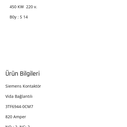
450 KW 220 v.
B0y : S 14
Ürün Bilgileri
Siemens Kontaktör
Vida Bağlantılı
3TF6944-0CM7
820 Amper
NO : 2 NC: 2