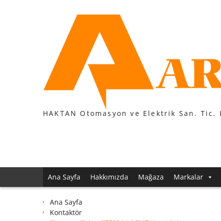
Skip
to
content
HAKTAN Otomasyon ve Elektrik San. Tic. 
Ana Sayfa
Hakkımızda
Mağaza
Markalar
Ana Sayfa
Kontaktör