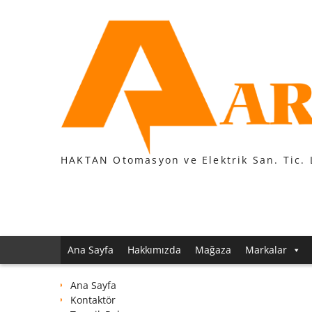
Skip
to
content
HAKTAN Otomasyon ve Elektrik San. Tic. 
Ana Sayfa
Hakkımızda
Mağaza
Markalar
Ana Sayfa
Kontaktör