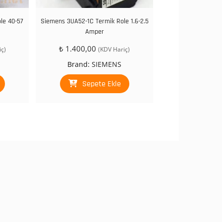
le 40-57
Siemens 3UA52-1C Termik Role 1.6-2.5
Amper
₺
1.400,00
ç)
(KDV Hariç)
Brand:
SIEMENS
Sepete Ekle