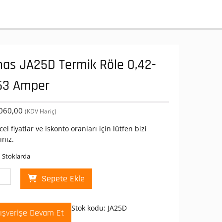
as JA25D Termik Röle 0,42-
63 Amper
060,00
(KDV Hariç)
el fiyatlar ve iskonto oranları için lütfen bizi
ınız.
 Stoklarda
s
Sepete Ekle
5D
mik
Stok kodu:
JA25D
lışverişe Devam Et
-