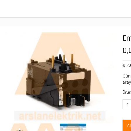
Em
0,
₺
2.
Günc
aray
Ürün
Ema
JA2
Ter
Röle
A
0,42