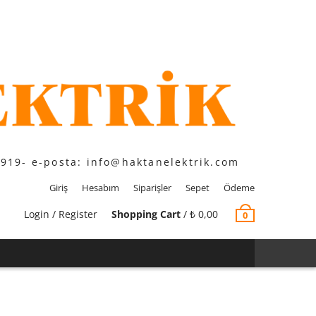
1919- e-posta: info@haktanelektrik.com
Giriş
Hesabım
Siparişler
Sepet
Ödeme
Login / Register
Shopping Cart
/
₺
0,00
0