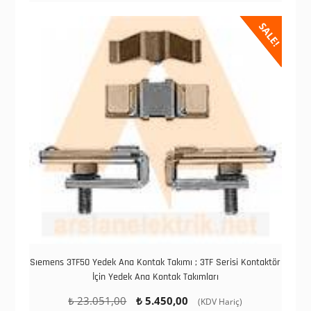
SALE!
Sıemens 3TF50 Yedek Ana Kontak Takımı ; 3TF Serisi Kontaktör
İçin Yedek Ana Kontak Takımları
Orijinal
Şu
₺
23.051,00
₺
5.450,00
(KDV Hariç)