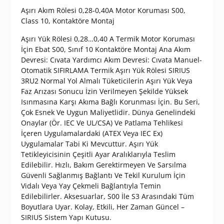
fiyat:
andaki
Aşırı Akım Rölesi 0,28-0,40A Motor Koruması S00,
₺ 3.590,00.
fiyat:
Class 10, Kontaktöre Montaj
₺ 1.350,00.
Aşırı Yük Rölesi 0,28…0,40 A Termik Motor Koruması
İçin Ebat S00, Sınıf 10 Kontaktöre Montaj Ana Akım
Devresi: Cıvata Yardımcı Akım Devresi: Cıvata Manuel-
Otomatik SIFIRLAMA Termik Aşırı Yük Rölesi SIRIUS
3RU2 Normal Yol Almalı Tüketicilerin Aşırı Yük Veya
Faz Arızası Sonucu İzin Verilmeyen Şekilde Yüksek
Isınmasına Karşı Akıma Bağlı Korunması İçin. Bu Seri,
Çok Esnek Ve Uygun Maliyetlidir. Dünya Genelindeki
Onaylar (Ör. IEC Ve UL/CSA) Ve Patlama Tehlikesi
İçeren Uygulamalardaki (ATEX Veya IEC Ex)
Uygulamalar Tabi Ki Mevcuttur. Aşırı Yük
Tetikleyicisinin Çeşitli Ayar Aralıklarıyla Teslim
Edilebilir. Hızlı, Bakım Gerektirmeyen Ve Sarsılma
Güvenli Sağlanmış Bağlantı Ve Tekil Kurulum İçin
Vidalı Veya Yay Çekmeli Bağlantıyla Temin
Edilebilirler. Aksesuarlar, S00 İle S3 Arasındaki Tüm
Boyutlara Uyar. Kolay, Etkili, Her Zaman Güncel –
SIRIUS Sistem Yapı Kutusu.