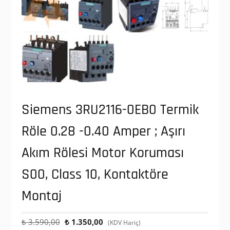
Siemens 3RU2116-0EB0 Termik
Röle 0.28 -0.40 Amper ; Aşırı
Akım Rölesi Motor Koruması
S00, Class 10, Kontaktöre
Montaj
Orijinal
Şu
₺
3.590,00
₺
1.350,00
(KDV Hariç)