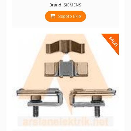
fiyat:
andaki
Brand:
SIEMENS
₺ 23.051,00.
fiyat:
₺ 5.450,00.
Sepete Ekle
SALE!