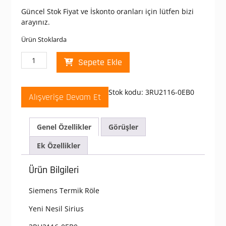
Güncel Stok Fiyat ve İskonto oranları için lütfen bizi
arayınız.
Ürün Stoklarda
Siemens
Sepete Ekle
3RU2116-
0EB0
Termik
Stok kodu:
3RU2116-0EB0
Alışverişe Devam Et
Röle
0.28
-0.40
Genel Özellikler
Görüşler
Amper
;
Ek Özellikler
Aşırı
Akım
Ürün Bilgileri
Rölesi
Motor
Siemens Termik Röle
Koruması
S00,
Yeni Nesil Sirius
Class