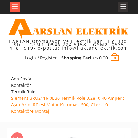
Skip
to
content
HAKTAN Otomasyon ve Elektrik San. Tic. Ltd.
Şti. – GSM1: 0546 224 5158 – GSM2: 0535
418 1919- e-posta: info@haktanelektrik.com
Login / Register
Shopping Cart
/
₺
0,00
0
Ana Sayfa
Kontaktör
Termik Role
Siemens 3RU2116-0EB0 Termik Röle 0.28 -0.40 Amper ;
Aşırı Akım Rölesi Motor Koruması S00, Class 10,
Kontaktöre Montaj