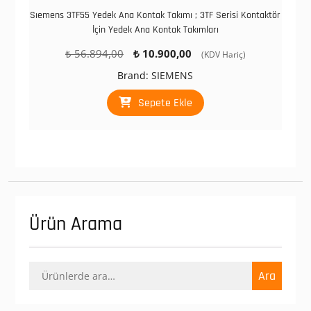
Sıemens 3TF55 Yedek Ana Kontak Takımı ; 3TF Serisi Kontaktör
İçin Yedek Ana Kontak Takımları
Orijinal
Şu
₺
56.894,00
₺
10.900,00
(KDV Hariç)
fiyat:
andaki
Brand:
SIEMENS
₺ 56.894,00.
fiyat:
₺ 10.900,00.
Sepete Ekle
Ürün Arama
Ara:
Ara