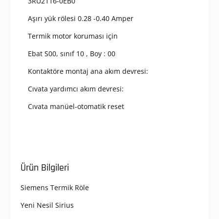
10,
3RU2116-0EB0
Kontaktöre
Aşırı yük rölesi 0.28 -0.40 Amper
Montaj
adet
Termik motor koruması için
Ebat S00, sınıf 10 , Boy : 00
Kontaktöre montaj ana akım devresi:
Cıvata yardımcı akım devresi:
Cıvata manüel-otomatik reset
Ürün Bilgileri
Siemens Termik Röle
Yeni Nesil Sirius