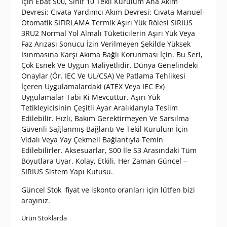
İçin Ebat S00, Sınıf 10 Tekil Kurulum Ana Akım
Devresi: Cıvata Yardımcı Akım Devresi: Cıvata Manuel-
Otomatik SIFIRLAMA Termik Aşırı Yük Rölesi SIRIUS
3RU2 Normal Yol Almalı Tüketicilerin Aşırı Yük Veya
Faz Arızası Sonucu İzin Verilmeyen Şekilde Yüksek
Isınmasına Karşı Akıma Bağlı Korunması İçin. Bu Seri,
Çok Esnek Ve Uygun Maliyetlidir. Dünya Genelindeki
Onaylar (Ör. IEC Ve UL/CSA) Ve Patlama Tehlikesi
İçeren Uygulamalardaki (ATEX Veya IEC Ex)
Uygulamalar Tabi Ki Mevcuttur. Aşırı Yük
Tetikleyicisinin Çeşitli Ayar Aralıklarıyla Teslim
Edilebilir. Hızlı, Bakım Gerektirmeyen Ve Sarsılma
Güvenli Sağlanmış Bağlantı Ve Tekil Kurulum İçin
Vidalı Veya Yay Çekmeli Bağlantıyla Temin
Edilebilirler. Aksesuarlar, S00 İle S3 Arasındaki Tüm
Boyutlara Uyar. Kolay, Etkili, Her Zaman Güncel –
SIRIUS Sistem Yapı Kutusu.
Güncel Stok fiyat ve iskonto oranları için lütfen bizi
arayınız.
Ürün Stoklarda