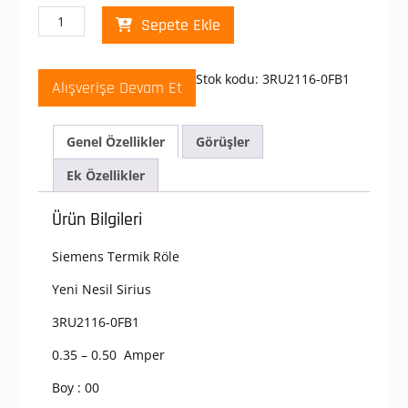
Siemens
Sepete Ekle
3RU2116-
0FB1
Termik
Stok kodu:
3RU2116-0FB1
Alışverişe Devam Et
Röle
0,35
-
Genel Özellikler
Görüşler
0,50
Amper
Ek Özellikler
Boy
:
Ürün Bilgileri
00
Raya
Siemens Termik Röle
montaj
adet
Yeni Nesil Sirius
3RU2116-0FB1
0.35 – 0.50 Amper
Boy : 00