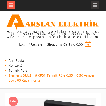
Skip
to
content
HAKTAN Otomasyon ve Elektrik San. Tic. Ltd.
Şti. – GSM1: 0546 224 5158 – GSM2: 0535
418 1919- e-posta: info@haktanelektrik.com
Login / Register
Shopping Cart
/
₺
0,00
0
Ana Sayfa
Kontaktör
Termik Role
Siemens 3RU2116-0FB1 Termik Röle 0,35 – 0,50 Amper
Boy : 00 Raya montaj
Sale!