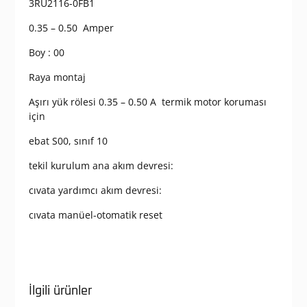
3RU2116-0FB1
0.35 – 0.50 Amper
Boy : 00
Raya montaj
Aşırı yük rölesi 0.35 – 0.50 A termik motor koruması
için
ebat S00, sınıf 10
tekil kurulum ana akım devresi:
cıvata yardımcı akım devresi:
cıvata manüel-otomatik reset
İlgili ürünler