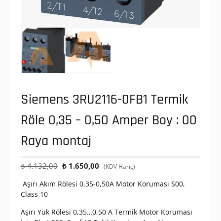
Siemens 3RU2116-0FB1 Termik
Röle 0,35 – 0,50 Amper Boy : 00
Raya montaj
Orijinal
Şu
₺
4.132,00
₺
1.650,00
(KDV Hariç)
fiyat:
andaki
Aşırı Akım Rölesi 0,35-0,50A Motor Koruması S00,
₺ 4.132,00.
fiyat:
Class 10
₺ 1.650,00.
Aşırı Yük Rölesi 0,35…0,50 A Termik Motor Koruması