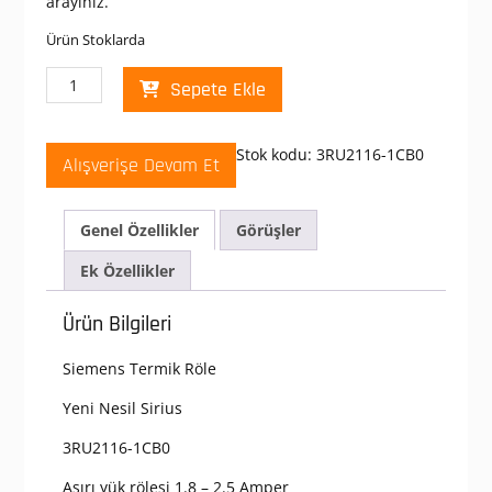
arayınız.
Ürün Stoklarda
Siemens
Sepete Ekle
3RU2116-
1CB0
Termik
Stok kodu:
3RU2116-1CB0
Alışverişe Devam Et
Röle
1.8
-
Genel Özellikler
Görüşler
2.5
Amper
Ek Özellikler
,
Aşırı
Ürün Bilgileri
Akım
Rölesi
Siemens Termik Röle
Motor
Koruması
Yeni Nesil Sirius
S00,
Class
3RU2116-1CB0
10,
Aşırı yük rölesi 1.8 – 2.5 Amper