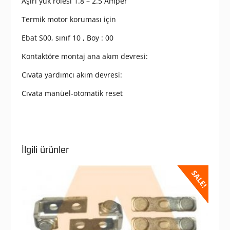
Aşırı yük rölesi 1.8 – 2.5 Amper
Termik motor koruması için
Ebat S00, sınıf 10 , Boy : 00
Kontaktöre montaj ana akım devresi:
Cıvata yardımcı akım devresi:
Cıvata manüel-otomatik reset
İlgili ürünler
SALE!