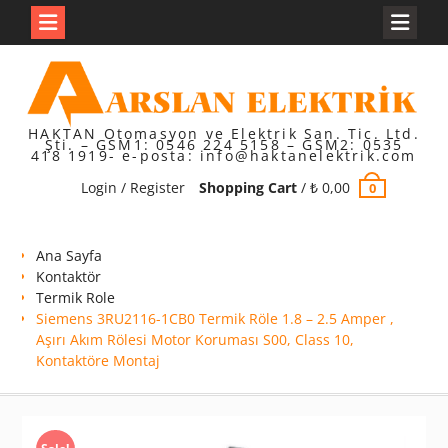
Skip
to
content
HAKTAN Otomasyon ve Elektrik San. Tic. Ltd.
Şti. – GSM1: 0546 224 5158 – GSM2: 0535
418 1919- e-posta: info@haktanelektrik.com
Login / Register
Shopping Cart
/
₺
0,00
0
Ana Sayfa
Kontaktör
Termik Role
Siemens 3RU2116-1CB0 Termik Röle 1.8 – 2.5 Amper ,
Aşırı Akım Rölesi Motor Koruması S00, Class 10,
Kontaktöre Montaj