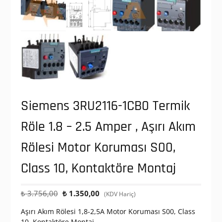
Siemens 3RU2116-1CB0 Termik
Röle 1.8 – 2.5 Amper , Aşırı Akım
Rölesi Motor Koruması S00,
Class 10, Kontaktöre Montaj
Orijinal
Şu
₺
3.756,00
₺
1.350,00
(KDV Hariç)
fiyat:
andaki
Aşırı Akım Rölesi 1,8-2,5A Motor Koruması S00, Class
₺ 3.756,00.
fiyat:
10, Kontaktöre Montaj