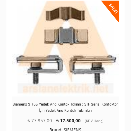
SALE!
Sıemens 3TF56 Yedek Ana Kontak Takımı ; 3TF Serisi Kontaktör
İçin Yedek Ana Kontak Takımları
Orijinal
Şu
₺
77.857,00
₺
17.500,00
(KDV Hariç)
fiyat:
andaki
Brand:
SIEMENS