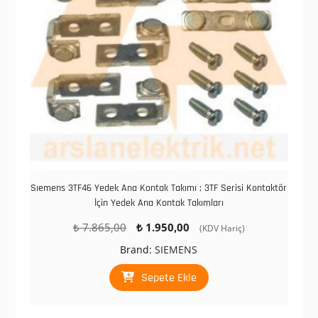
Sıemens 3TF46 Yedek Ana Kontak Takımı ; 3TF Serisi Kontaktör
İçin Yedek Ana Kontak Takımları
Orijinal
Şu
₺
7.865,00
₺
1.950,00
(KDV Hariç)
fiyat:
andaki
Brand:
SIEMENS
₺ 7.865,00.
fiyat:
₺ 1.950,00.
Sepete Ekle