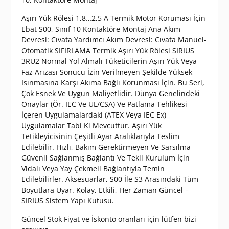
₺ 1.350,00.
Aşırı Yük Rölesi 1,8…2,5 A Termik Motor Koruması İçin
Ebat S00, Sınıf 10 Kontaktöre Montaj Ana Akım
Devresi: Cıvata Yardımcı Akım Devresi: Cıvata Manuel-
Otomatik SIFIRLAMA Termik Aşırı Yük Rölesi SIRIUS
3RU2 Normal Yol Almalı Tüketicilerin Aşırı Yük Veya
Faz Arızası Sonucu İzin Verilmeyen Şekilde Yüksek
Isınmasına Karşı Akıma Bağlı Korunması İçin. Bu Seri,
Çok Esnek Ve Uygun Maliyetlidir. Dünya Genelindeki
Onaylar (Ör. IEC Ve UL/CSA) Ve Patlama Tehlikesi
İçeren Uygulamalardaki (ATEX Veya IEC Ex)
Uygulamalar Tabi Ki Mevcuttur. Aşırı Yük
Tetikleyicisinin Çeşitli Ayar Aralıklarıyla Teslim
Edilebilir. Hızlı, Bakım Gerektirmeyen Ve Sarsılma
Güvenli Sağlanmış Bağlantı Ve Tekil Kurulum İçin
Vidalı Veya Yay Çekmeli Bağlantıyla Temin
Edilebilirler. Aksesuarlar, S00 İle S3 Arasındaki Tüm
Boyutlara Uyar. Kolay, Etkili, Her Zaman Güncel –
SIRIUS Sistem Yapı Kutusu.
Güncel Stok Fiyat ve İskonto oranları için lütfen bizi