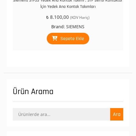
Sıemens 3TF53 Yedek Ana Kontak Takımı ; 3TF Serisi Kontaktör
İçin Yedek Ana Kontak Takımları
₺
8.100,00
(KDV Hariç)
Brand:
SIEMENS
Sepete Ekle
Ürün Arama
Ara:
Ara