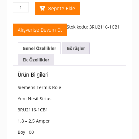
Siemens
Sepete Ekle
3RU2116-
1CB1
Termik
Stok kodu:
3RU2116-1CB1
Alışverişe Devam Et
Röle
1.8
-
Genel Özellikler
Görüşler
2.5
Amper
Ek Özellikler
BOY00
RAYA
Ürün Bilgileri
MONTAJ
adet
Siemens Termik Röle
Yeni Nesil Sirius
3RU2116-1CB1
1.8 – 2.5 Amper
Boy : 00