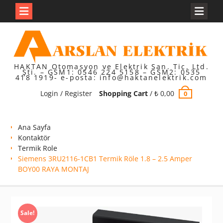
Skip
to
content
HAKTAN Otomasyon ve Elektrik San. Tic. Ltd.
Şti. – GSM1: 0546 224 5158 – GSM2: 0535
418 1919- e-posta: info@haktanelektrik.com
Login / Register
Shopping Cart
/
₺
0,00
0
Ana Sayfa
Kontaktör
Termik Role
Siemens 3RU2116-1CB1 Termik Röle 1.8 – 2.5 Amper
BOY00 RAYA MONTAJ
Sale!