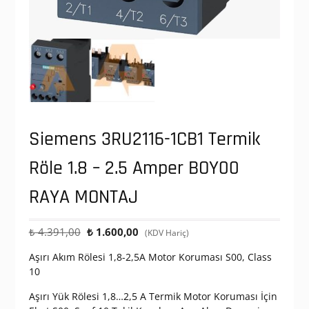
Siemens 3RU2116-1CB1 Termik
Röle 1.8 – 2.5 Amper BOY00
RAYA MONTAJ
Orijinal
Şu
₺
4.391,00
₺
1.600,00
(KDV Hariç)
fiyat:
andaki
Aşırı Akım Rölesi 1,8-2,5A Motor Koruması S00, Class
₺ 4.391,00.
fiyat:
10
₺ 1.600,00.
Aşırı Yük Rölesi 1,8…2,5 A Termik Motor Koruması İçin