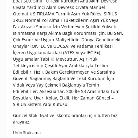
Ebat S00, Sınıf 10 Tekil Kurulum Ana Akım Devresi:
Cıvata Yardımcı Akım Devresi: Cıvata Manuel-
Otomatik SIFIRLAMA Termik Aşırı Yük Rölesi SIRIUS
3RU2 Normal Yol Almalı Tüketicilerin Aşırı Yük Veya
Faz Arızası Sonucu İzin Verilmeyen Şekilde Yüksek
Isınmasına Karşı Akıma Bağlı Korunması İçin. Bu Seri,
Çok Esnek Ve Uygun Maliyetlidir. Dünya Genelindeki
Onaylar (Ör. IEC Ve UL/CSA) Ve Patlama Tehlikesi
İçeren Uygulamalardaki (ATEX Veya IEC Ex)
Uygulamalar Tabi Ki Mevcuttur. Aşırı Yük
Tetikleyicisinin Çeşitli Ayar Aralıklarıyla Teslim
Edilebilir. Hızlı, Bakım Gerektirmeyen Ve Sarsılma
Güvenli Sağlanmış Bağlantı Ve Tekil Kurulum İçin
Vidalı Veya Yay Çekmeli Bağlantıyla Temin
Edilebilirler. Aksesuarlar, S00 İle S3 Arasındaki Tüm
Boyutlara Uyar. Kolay, Etkili, Her Zaman Güncel –
SIRIUS Sistem Yapı Kutusu.
Güncel Stok fiyat ve iskonto oranları için lütfen bizi
arayınız.
Ürün Stoklarda