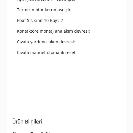
Class
10,
Termik motor koruması için
Kontaktöre
Montaj
Ebat S2, sınıf 10 Boy : 2
adet
Kontaktöre montaj ana akım devresi:
Cıvata yardımcı akım devresi:
Cıvata manüel-otomatik reset
Ürün Bilgileri