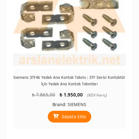
Sıemens 3TF46 Yedek Ana Kontak Takımı ; 3TF Serisi Kontaktör
İçin Yedek Ana Kontak Takımları
Orijinal
Şu
₺
7.865,00
₺
1.950,00
(KDV Hariç)
fiyat:
andaki
Brand:
SIEMENS
₺ 7.865,00.
fiyat:
₺ 1.950,00.
Sepete Ekle