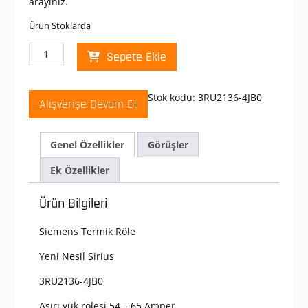
arayınız.
Ürün Stoklarda
Siemens
Sepete Ekle
3RU2136-
4JB0
Termik
Stok kodu:
3RU2136-4JB0
Alışverişe Devam Et
Röle
54
-
Genel Özellikler
Görüşler
65
Amper
Ek Özellikler
;
Aşırı
Ürün Bilgileri
Akım
Rölesi
Siemens Termik Röle
;
Motor
Yeni Nesil Sirius
Koruması
İçin
3RU2136-4JB0
;
Aşırı yük rölesi 54 – 65 Amper