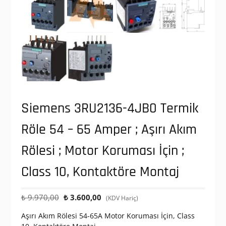
Siemens 3RU2136-4JB0 Termik
Röle 54 – 65 Amper ; Aşırı Akım
Rölesi ; Motor Koruması İçin ;
Class 10, Kontaktöre Montaj
Orijinal
Şu
₺
9.970,00
₺
3.600,00
(KDV Hariç)
fiyat:
andaki
Aşırı Akım Rölesi 54-65A Motor Koruması İçin, Class
₺ 9.970,00.
fiyat: