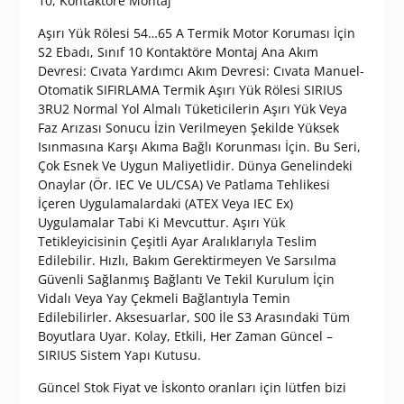
10, Kontaktöre Montaj
₺ 3.600,00.
Aşırı Yük Rölesi 54…65 A Termik Motor Koruması İçin
S2 Ebadı, Sınıf 10 Kontaktöre Montaj Ana Akım
Devresi: Cıvata Yardımcı Akım Devresi: Cıvata Manuel-
Otomatik SIFIRLAMA Termik Aşırı Yük Rölesi SIRIUS
3RU2 Normal Yol Almalı Tüketicilerin Aşırı Yük Veya
Faz Arızası Sonucu İzin Verilmeyen Şekilde Yüksek
Isınmasına Karşı Akıma Bağlı Korunması İçin. Bu Seri,
Çok Esnek Ve Uygun Maliyetlidir. Dünya Genelindeki
Onaylar (Ör. IEC Ve UL/CSA) Ve Patlama Tehlikesi
İçeren Uygulamalardaki (ATEX Veya IEC Ex)
Uygulamalar Tabi Ki Mevcuttur. Aşırı Yük
Tetikleyicisinin Çeşitli Ayar Aralıklarıyla Teslim
Edilebilir. Hızlı, Bakım Gerektirmeyen Ve Sarsılma
Güvenli Sağlanmış Bağlantı Ve Tekil Kurulum İçin
Vidalı Veya Yay Çekmeli Bağlantıyla Temin
Edilebilirler. Aksesuarlar, S00 İle S3 Arasındaki Tüm
Boyutlara Uyar. Kolay, Etkili, Her Zaman Güncel –
SIRIUS Sistem Yapı Kutusu.
Güncel Stok Fiyat ve İskonto oranları için lütfen bizi