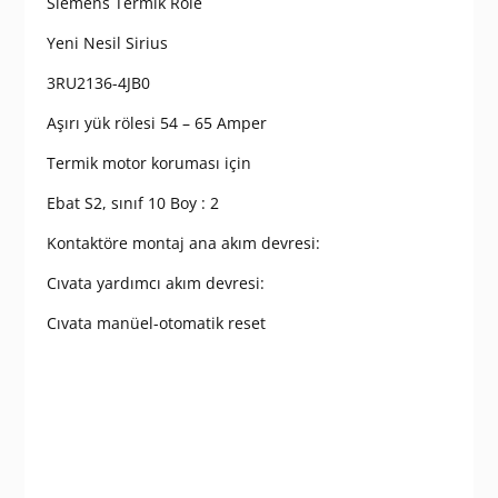
Siemens Termik Röle
Yeni Nesil Sirius
3RU2136-4JB0
Aşırı yük rölesi 54 – 65 Amper
Termik motor koruması için
Ebat S2, sınıf 10 Boy : 2
Kontaktöre montaj ana akım devresi:
Cıvata yardımcı akım devresi:
Cıvata manüel-otomatik reset