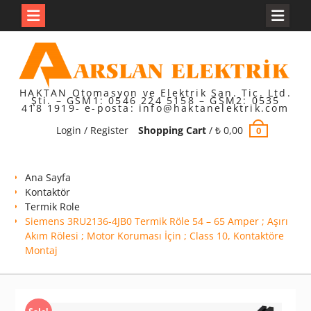
Skip
to
content
HAKTAN Otomasyon ve Elektrik San. Tic. Ltd.
Şti. – GSM1: 0546 224 5158 – GSM2: 0535
418 1919- e-posta: info@haktanelektrik.com
Login / Register
Shopping Cart
/
₺
0,00
0
Ana Sayfa
Kontaktör
Termik Role
Siemens 3RU2136-4JB0 Termik Röle 54 – 65 Amper ; Aşırı
Akım Rölesi ; Motor Koruması İçin ; Class 10, Kontaktöre
Montaj