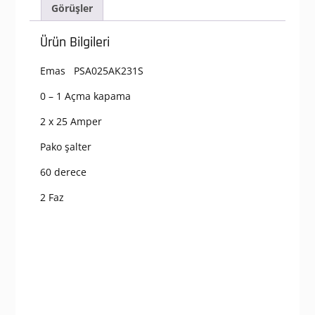
Off
Görüşler
2
Faz
Ürün Bilgileri
(0-
1)
Emas PSA025AK231S
60°
48*48
0 – 1 Açma kapama
Pako
Şalter
2 x 25 Amper
adet
Pako şalter
60 derece
2 Faz