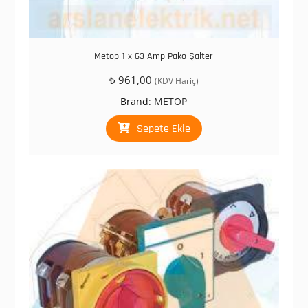
Metop 1 x 63 Amp Pako Şalter
₺
961,00
(KDV Hariç)
Brand:
METOP
Sepete Ekle