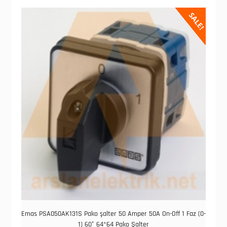
SALE!
Emas PSA050AK131S Pako şalter 50 Amper 50A On-Off 1 Faz (0-
1) 60° 64*64 Pako Şalter