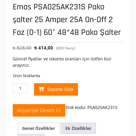
Emas PSA025AK231S Pako
şalter 25 Amper 25A On-Off 2
Faz (0-1) 60° 48*48 Pako Şalter
Orijinal
Şu
₺
828,00
₺
414,00
(KDV Hariç)
fiyat:
andaki
Güncel fiyatlar ve iskonto oranları için lütfen bizi
₺ 828,00.
fiyat:
arayınız.
₺ 414,00.
Ürün Stoklarda
Emas
Sepete Ekle
PSA025AK231S
Pako
şalter
Stok kodu:
PSA025AK231S
Alışverişe Devam Et
25
Amper
25A
Genel Özellikler
Ek Özellikler
On-