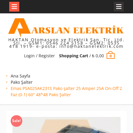
Skip
to
content
HAKTAN Otomasyon ve Elektrik San. Tic. Ltd.
Şti. – GSM1: 0546 224 5158 – GSM2: 0535
418 1919- e-posta: info@haktanelektrik.com
Login / Register
Shopping Cart
/
₺
0,00
0
Ana Sayfa
Pako Şalter
Emas PSA025AK231S Pako şalter 25 Amper 25A On-Off 2
Faz (0-1) 60° 48*48 Pako Şalter
Sale!