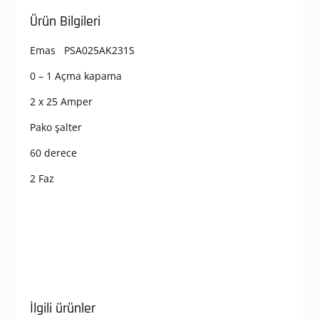
Ürün Bilgileri
Emas PSA025AK231S
0 – 1 Açma kapama
2 x 25 Amper
Pako şalter
60 derece
2 Faz
İlgili ürünler