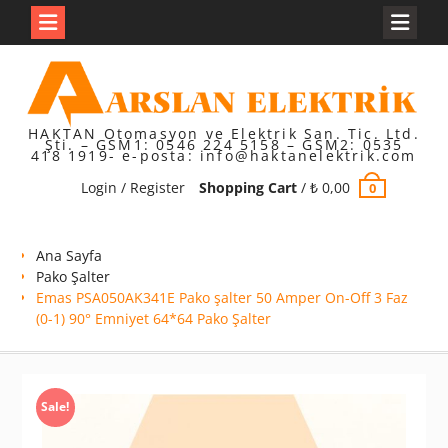
Skip
to
content
HAKTAN Otomasyon ve Elektrik San. Tic. Ltd.
Şti. – GSM1: 0546 224 5158 – GSM2: 0535
418 1919- e-posta: info@haktanelektrik.com
Login / Register
Shopping Cart
/
₺
0,00
0
Ana Sayfa
Pako Şalter
Emas PSA050AK341E Pako şalter 50 Amper On-Off 3 Faz
(0-1) 90° Emniyet 64*64 Pako Şalter
Sale!