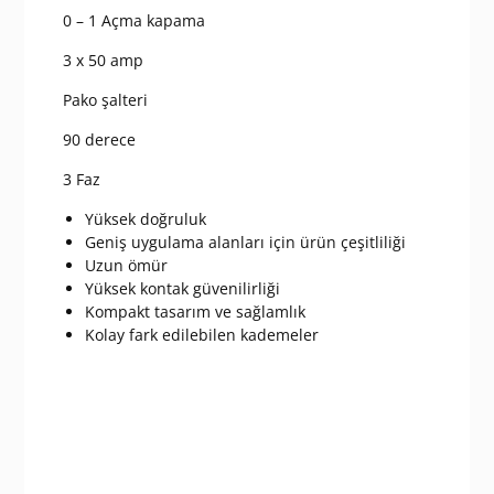
Şalter
0 – 1 Açma kapama
adet
3 x 50 amp
Pako şalteri
90 derece
3 Faz
Yüksek doğruluk
Geniş uygulama alanları için ürün çeşitliliği
Uzun ömür
Yüksek kontak güvenilirliği
Kompakt tasarım ve sağlamlık
Kolay fark edilebilen kademeler