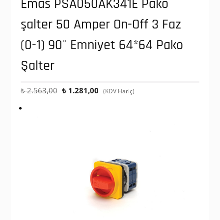
Emas PSA050AK341E Pako
şalter 50 Amper On-Off 3 Faz
(0-1) 90° Emniyet 64*64 Pako
Şalter
Orijinal
Şu
₺
2.563,00
₺
1.281,00
(KDV Hariç)
fiyat:
andaki
₺ 2.563,00.
fiyat:
₺ 1.281,00.