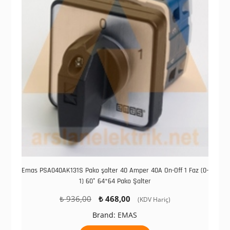
Emas PSA040AK131S Pako şalter 40 Amper 40A On-Off 1 Faz (0-
1) 60° 64*64 Pako Şalter
Orijinal
Şu
₺
936,00
₺
468,00
(KDV Hariç)
fiyat:
andaki
Brand:
EMAS
₺ 936,00.
fiyat: