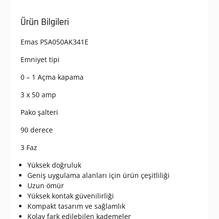
Ürün Bilgileri
Emas PSA050AK341E
Emniyet tipi
0 – 1 Açma kapama
3 x 50 amp
Pako şalteri
90 derece
3 Faz
Yüksek doğruluk
Geniş uygulama alanları için ürün çeşitliliği
Uzun ömür
Yüksek kontak güvenilirliği
Kompakt tasarım ve sağlamlık
Kolay fark edilebilen kademeler