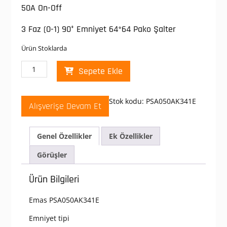
50A On-Off
3 Faz (0-1) 90° Emniyet 64*64 Pako Şalter
Ürün Stoklarda
Emas
Sepete Ekle
PSA050AK341E
Pako
şalter
Stok kodu:
PSA050AK341E
Alışverişe Devam Et
50
Amper
On-
Genel Özellikler
Ek Özellikler
Off
3
Görüşler
Faz
(0-
Ürün Bilgileri
1)
90°
Emas PSA050AK341E
Emniyet
64*64
Emniyet tipi
Pako