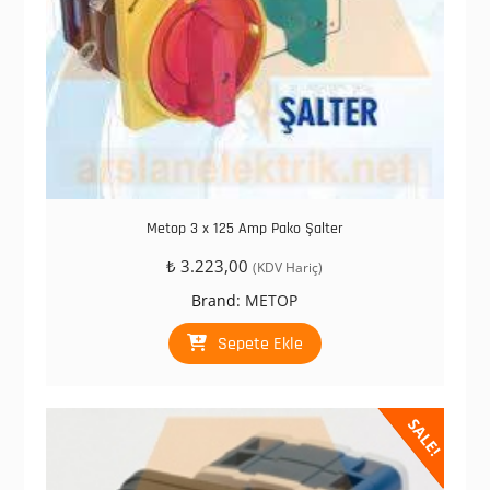
Metop 3 x 125 Amp Pako Şalter
₺
3.223,00
(KDV Hariç)
Brand:
METOP
Sepete Ekle
SALE!