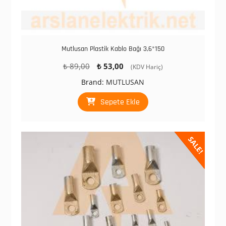
Mutlusan Plastik Kablo Bağı 3,6*150
Orijinal
Şu
₺
89,00
₺
53,00
(KDV Hariç)
fiyat:
andaki
Brand:
MUTLUSAN
₺ 89,00.
fiyat:
₺ 53,00.
Sepete Ekle
SALE!