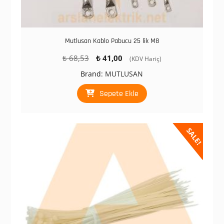
Mutlusan Kablo Pabucu 25 lik M8
Orijinal
Şu
₺
68,53
₺
41,00
(KDV Hariç)
fiyat:
andaki
Brand:
MUTLUSAN
₺ 68,53.
fiyat:
₺ 41,00.
Sepete Ekle
SALE!