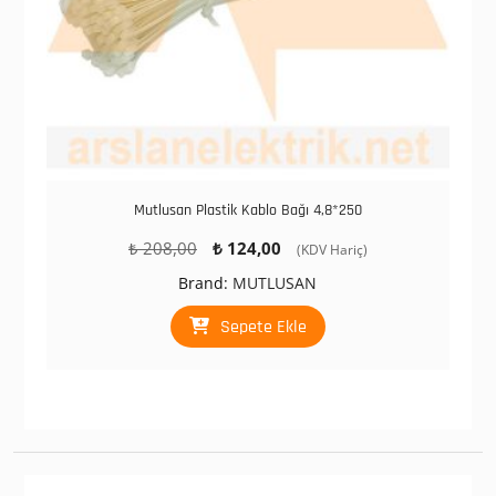
Mutlusan Plastik Kablo Bağı 4,8*250
Orijinal
Şu
₺
208,00
₺
124,00
(KDV Hariç)
fiyat:
andaki
Brand:
MUTLUSAN
₺ 208,00.
fiyat:
₺ 124,00.
Sepete Ekle