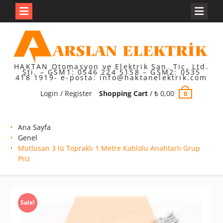
Skip
to
content
HAKTAN Otomasyon ve Elektrik San. Tic. Ltd.
Şti. – GSM1: 0546 224 5158 – GSM2: 0535
418 1919- e-posta: info@haktanelektrik.com
Login / Register
Shopping Cart
/
₺
0,00
0
Ana Sayfa
Genel
Mutlusan 3 lü Topraklı 1 Metre Kablolu Anahtarlı Grup
Priz
Sale!