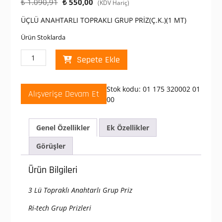
Orijinal
Şu
₺
1.090,91
₺
550,00
(KDV Hariç)
fiyat:
andaki
ÜÇLÜ ANAHTARLI TOPRAKLI GRUP PRİZ(Ç.K.)(1 MT)
₺ 1.090,91.
fiyat:
₺ 550,00.
Ürün Stoklarda
Mutlusan
Sepete Ekle
3
lü
Topraklı
Stok kodu:
01 175 320002 01
Alışverişe Devam Et
1
00
Metre
Kablolu
Anahtarlı
Genel Özellikler
Ek Özellikler
Grup
Görüşler
Priz
adet
Ürün Bilgileri
3 Lü Topraklı Anahtarlı Grup Priz
Ri-tech Grup Prizleri